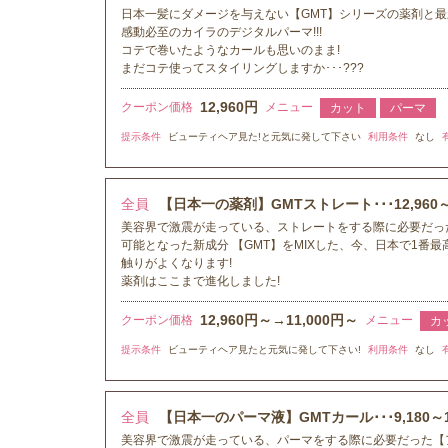
日本一髪にダメージを与えない【GMT】シリーズの薬剤と
感動必至のカイラのデジタルパーマ!!!
コテで巻いたようなカールも思いのまま!
まだコテ使ってスタイリングしますか･･･???
12,960円
クーポン価格
メニュー
カット
パーマ
提示条件
ビューティヘア見た!と元気に発して下さい
利用条件
なし
全員
【日本一の薬剤】GMTストレート･･･12,960～15
美容界で激震が走っている、ストレートをする際に必要だっ
可能となった新成分 【GMT】をMIXした、今、日本で1番
触りがよくなります!
薬剤はここまで進化しました!
12,960円～→11,000円～
クーポン価格
メニュー
カ
提示条件
ビューティヘア見たと元気に発して下さい!
利用条件
なし
全員
【日本一のパーマ液】GMTカール･･･9,180～10,
美容界で激震が走っている、パーマをする際に必要だった【