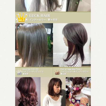
LUCK HAIR
インナーカラー / 野々市市
ma-ji hair KAI-RA
Hair arrange shop Polaire
ハイブリーチ→アッシュ
ウルフレイヤー&インナーカラー
射水市
富山市