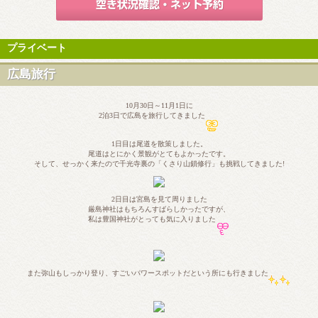
プライベート
広島旅行
10月30日～11月1日に
2泊3日で広島を旅行してきました
1日目は尾道を散策しました。
尾道はとにかく景観がとてもよかったです。
そして、せっかく来たので千光寺裏の「くさり山鎖修行」も挑戦してきました!
2日目は宮島を見て周りました
厳島神社はもちろんすばらしかったですが、
私は豊国神社がとっても気に入りました
また弥山もしっかり登り、すごいパワースポットだという所にも行きました