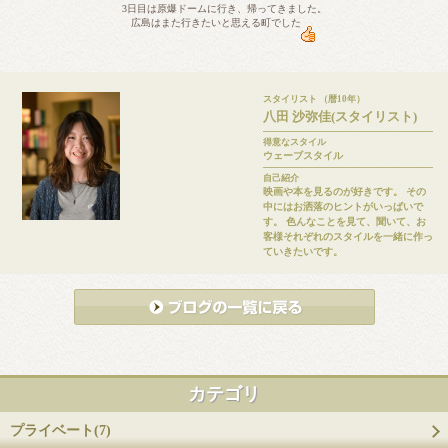
3日目は原爆ドームに行き、帰ってきました。
広島はまた行きたいと思える町でした
スタイリスト （暦10年）
八田 沙弥佳(スタイリスト)
得意なスタイル
ウェーブスタイル
自己紹介
映画や本を見るのが好きです。 その
中にはお洒落のヒントがいっぱいで
す。 色んなことを見て、聞いて、お
客様それぞれのスタイルを一緒に作っ
ていきたいです。
カテゴリ
プライベート(7)