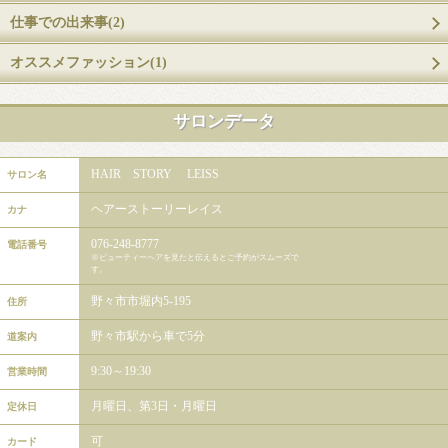
仕事での出来事(2)
オススメファッション(1)
サロンデータ
HAIR STORY LEISS
サロン名
ヘアーストーリーレイス
カナ
076-248-8777
電話番号
※ビューティーヘアを見たと伝えるとご予約がスムーズで
す。
野々市市堀内5-195
住所
野々市駅から車で5分
道案内
9:30～19:30
営業時間
月曜日、第3日・月曜日
定休日
可
カード