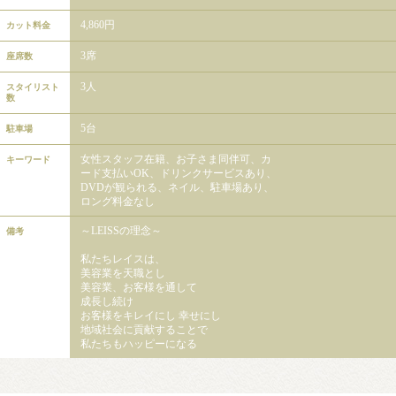
4,860円
カット料金
3席
座席数
3人
スタイリスト
数
5台
駐車場
女性スタッフ在籍、お子さま同伴可、カ
キーワード
ード支払いOK、ドリンクサービスあり、
DVDが観られる、ネイル、駐車場あり、
ロング料金なし
～LEISSの理念～
備考
私たちレイスは、
美容業を天職とし
美容業、お客様を通して
成長し続け
お客様をキレイにし 幸せにし
地域社会に貢献することで
私たちもハッピーになる