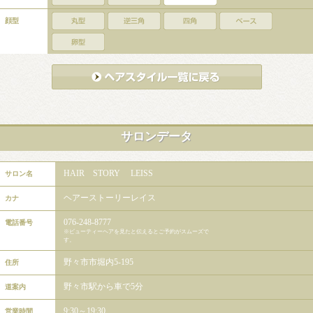
顔型
サロンデータ
HAIR STORY LEISS
サロン名
ヘアーストーリーレイス
カナ
076-248-8777
電話番号
※ビューティーヘアを見たと伝えるとご予約がスムーズで
す。
野々市市堀内5-195
住所
野々市駅から車で5分
道案内
9:30～19:30
営業時間