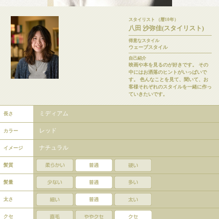
スタイリスト （暦10年）
八田 沙弥佳(スタイリスト)
得意なスタイル
ウェーブスタイル
自己紹介
映画や本を見るのが好きです。 その
中にはお洒落のヒントがいっぱいで
す。 色んなことを見て、聞いて、お
客様それぞれのスタイルを一緒に作っ
ていきたいです。
ミディアム
長さ
レッド
カラー
ナチュラル
イメージ
髪質
髪量
太さ
クセ