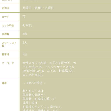
月曜日、第3日・月曜日
定休日
可
カード
4,860円
カット料金
3席
座席数
3人
スタイリスト
数
5台
駐車場
女性スタッフ在籍、お子さま同伴可、カ
キーワード
ード支払いOK、ドリンクサービスあり、
DVDが観られる、ネイル、駐車場あり、
ロング料金なし
～LEISSの理念～
備考
私たちレイスは、
美容業を天職とし
美容業、お客様を通して
成長し続け
お客様をキレイにし 幸せにし
地域社会に貢献することで