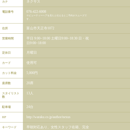
ネクサス
カナ
076-422-6008
電話番号
※ビューティーヘアを見たと伝えるとご予約がスムーズで
す。
富山市天正寺1072
住所
平日 9:00~18:00 土曜日9:00~18:30 日・祝
営業時間
日9:00~18:00
月曜日
定休日
使用可
カード
5,000円
カット料金
20席
座席数
13人
スタイリスト
数
24台
駐車場
http://waraku.co.jp/author/nexus
HP
早朝対応あり、女性スタッフ在籍、完全
キーワード