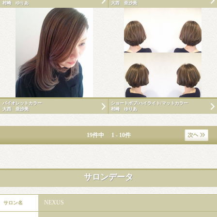
村崎 ゆりあ
大西 亜沙美
バイオレットカラー
ショートボブ/ハイライト/マットカラー
大西 亜沙美
村崎 ゆりあ
19件中 1 - 10件
サロンデータ
NEXUS
サロン名