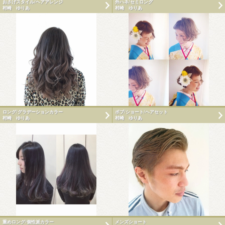
おさげスタイル/ヘアアレンジ
外ハネ/セミロング
村崎 ゆりあ
村崎 ゆりあ
ロング/グラデーションカラー
ボブ/ショート/ヘアセット
村崎 ゆりあ
村崎 ゆりあ
重めロング/個性派カラー
メンズショート