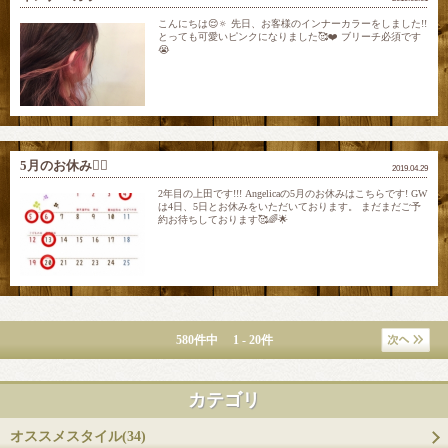
こんにちは😌🔅 先日、お客様のインナーカラーをしました!!
とっても可愛いピンクになりました🥰❤️ ブリーチ必須です
😭
5月のお休み🙇‍♀️
2019.04.29
2年目の上田です!!! Angelicaの5月のお休みはこちらです! GW
は4日、5日とお休みをいただいております。 まだまだご予
約お待ちしております🥰🌈🌟
580件中 1 - 20件
カテゴリ
オススメスタイル(34)