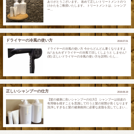
ありがとうございます。 改めて正しいトリートメントのつ
けかたをご教授いたします。 トリートメントは、シャンプ
ー...
ドライヤーの冷風の使い方
2019.07.01
ドライヤーの冷風の使い方 今からどんどん暑くなりますよ
ね? おもわずドライヤーの冷風で涼しくしようと しません?
(笑) 正しいドライヤーの冷風の使い方を説明いたし...
正しいシャンプーの仕方
2019.06.19
【髪の健康に良いシャンプーの仕方】 シャンプーは頭皮の
有用物を残すことを意識して行うと髪の状態が良くなります
洗浄しすぎると髪の健康維持に必要な皮脂を流してしまい...