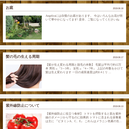
お庭
2019.06.18
Angelicaには自慢のお庭があります。 今はいろんなお花が咲
いて華やかになってます! 是非、ご覧になってくださいね
髪の毛の生える周期
2019.06.17
【髪が生え変わる周期と脱毛の本数】 毛髪は平均で約12万
本 男性→『3～5年』 女性→『4～7年』 上記の年数をかけて
髪は生え変わります 一日の成長速度は約0.4ミリ ...
紫外線防止について
2019.06.13
【紫外線防止に役立つ食材】 トマトを摂取すると肌を紫外
線のダメージから守るのに効果的 トマトに含まれる栄養素
は主に 『ビタミンA、C、E』 これらはメラニン色素の生...