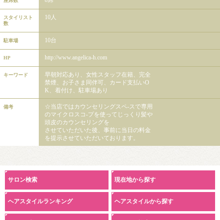
座席数
10人
スタイリスト
数
10台
駐車場
http://www.angelica-h.com
HP
早朝対応あり、女性スタッフ在籍、完全
キーワード
禁煙、お子さま同伴可、カード支払いO
K、着付け、駐車場あり
☆当店ではカウンセリングスペ-スで専用
備考
のマイクロスコ-プを使ってじっくり髪や
頭皮のカウンセリングを
させていただいた後、事前に当日の料金
を提示させていただいております。
サロン検索
現在地から探す
ヘアスタイルランキング
ヘアスタイルから探す