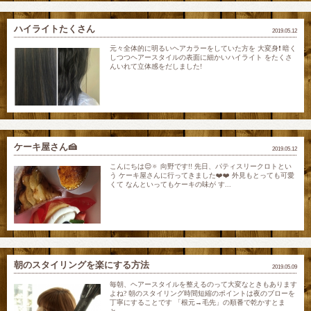
ハイライトたくさん
2019.05.12
元々全体的に明るいヘアカラーをしていた方を 大変身❗️ 暗く
しつつヘアースタイルの表面に細かいハイライト をたくさ
んいれて立体感をだしました!
ケーキ屋さん🍰
2019.05.12
こんにちは😌🔅 向野です!! 先日、パティスリークロトとい
う ケーキ屋さんに行ってきました❤️❤️ 外見もとっても可愛
くて なんといってもケーキの味が す...
朝のスタイリングを楽にする方法
2019.05.09
毎朝、ヘアースタイルを整えるのって大変なときもあります
よね? 朝のスタイリング時間短縮のポイントは夜のブローを
丁寧にすることです 「根元→毛先」の順番で乾かすとま