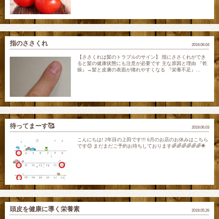
指のささくれ
2019.06.04
【ささくれは髪のトラブルのサイン】 指にささくれができ
ると髪の健康状態にも注意が必要です 主な原因と理由 『乾
燥』→髪と皮膚の表面が捲れやすくなる 『栄養不足』...
待ってまーす🥰
2019.06.03
こんにちは! 2年目の上田です!!! 6月のお店のお休みはこちら
です😊 まだまだご予約お待ちしております🌈🌈🌈🌈🌈🌈🌟
頭皮を健康に導く栄養素
2019.05.26