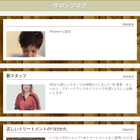
サロンブログ
2019.08.30
iPhoneから送信
新スタッフ
2019.08.11
8月から新しいスタッフが仲間入りしました! 谷 春美「タニ
ハルミ」です! ベテランスタイリストです(笑) よろしくお願
いします!
正しいトリートメントのつけかた
2019.07.04
いつもコタのシャンプー&トリートメントをご使用いただき