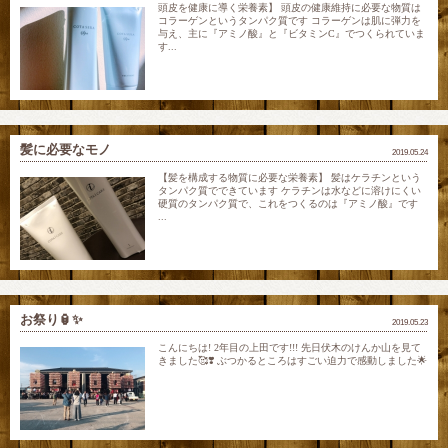
頭皮を健康に導く栄養素】 頭皮の健康維持に必要な物質は
コラーゲンというタンパク質です コラーゲンは肌に弾力を
与え、主に『アミノ酸』と『ビタミンC』でつくられていま
す...
髪に必要なモノ
2019.05.24
【髪を構成する物質に必要な栄養素】 髪はケラチンという
タンパク質でできています ケラチンは水などに溶けにくい
硬質のタンパク質で、これをつくるのは『アミノ酸』です
...
お祭り🏮✨
2019.05.23
こんにちは! 2年目の上田です!!! 先日伏木のけんか山を見て
きました🥰❣️ ぶつかるところはすごい迫力で感動しました🌟