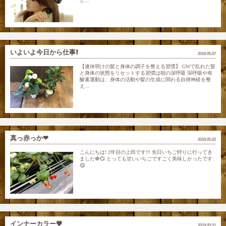
と...
いよいよ今日から仕事❗️
2019.05.07
【連休明けの髪と身体の調子を整える習慣】 GWで乱れた髪
と身体の状態をリセットする習慣は朝の深呼吸 深呼吸や有
酸素運動は、身体の活動や髪の生成に関わる自律神経を整
え...
真っ赤っか❤
2019.05.02
こんにちは! 2年目の上田です!!! 先日いちご狩りに行ってき
ました🍓💞 とっても甘いいちごですごく美味しかったです
😋
インナーカラー💗
2019.05.01