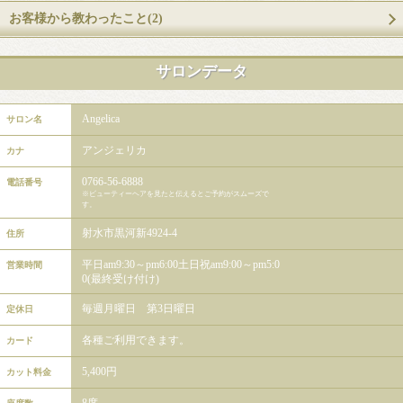
お客様から教わったこと(2)
サロンデータ
Angelica
サロン名
アンジェリカ
カナ
0766-56-6888
電話番号
※ビューティーヘアを見たと伝えるとご予約がスムーズで
す。
射水市黒河新4924-4
住所
平日am9:30～pm6:00土日祝am9:00～pm5:0
営業時間
0(最終受け付け)
毎週月曜日 第3日曜日
定休日
各種ご利用できます。
カード
5,400円
カット料金
8席