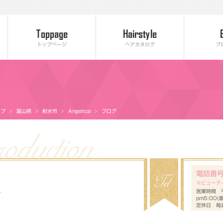
トップページ
ヘアカタログ
ブ
ップ
富山県
射水市
Angelica
ブログ
電話番
※ビューテ
-4
営業時間 平
pm5:00
定休日 毎