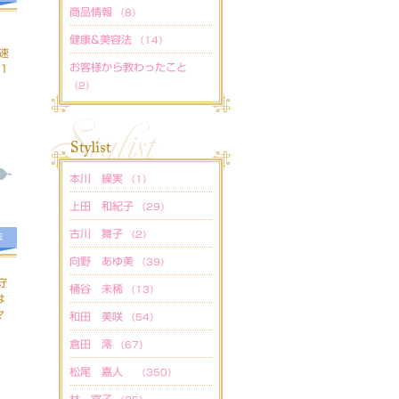
商品情報
（8）
健康&美容法
（14）
速
お客様から教わったこと
1
（2）
本川 繰実
（1）
上田 和紀子
（29）
古川 舞子
（2）
法
向野 あゆ美
（39）
守
桶谷 未稀
（13）
は
マ
和田 美咲
（54）
倉田 澪
（67）
松尾 嘉人
（350）