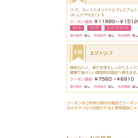
パ-マ、カットにオリジナルプレミアムト
(ホ-ムケア付き)コ-ス
￥11880～￥1512
クーポン価格
カット
パーマ
トリートメント
提示条件
なし
利用条件
なし
有効期限
な
エヴァリ-フ
頭皮のハリ、弾力を保ちしっかりエイジ
健康で瑞々しい理想的な頭皮へ導きます
￥7560→￥6910
クーポン価格
提示条件
なし
利用条件
なし
有効期限
な
クーポンをご利用の際はお電話でクーポン
右のボタンから印刷されるか携帯電話にメ