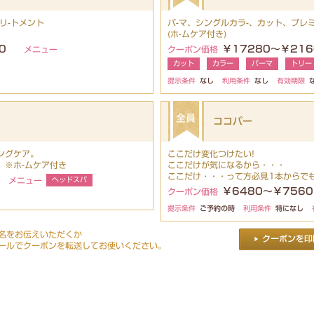
リ-トメント
パ-マ、シングルカラ-、カット、プレ
(ホ-ムケア付き)
0
￥17280～￥216
メニュー
クーポン価格
カット
カラー
パーマ
トリー
し
提示条件
なし
利用条件
なし
有効期限
ココパー
ングケア。
ここだけ変化つけたい!
。※ホ-ムケア付き
ここだけが気になるから・・・
ここだけ・・・って方必見1本からでも
メニュー
ヘッドスパ
￥6480～￥7560
クーポン価格
し
提示条件
ご予約の時
利用条件
特になし
名をお伝えいただくか
ールでクーポンを転送してお使いください。