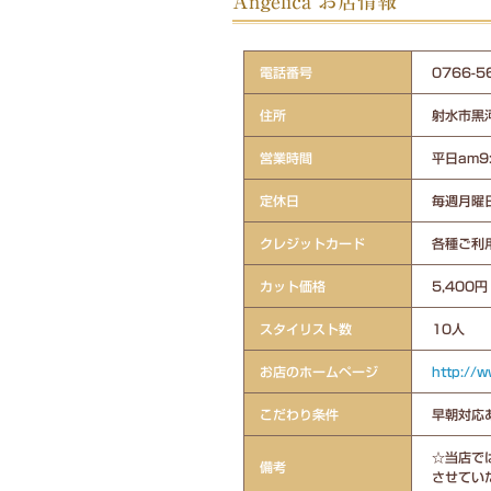
Angelica お店情報
電話番号
0766
住所
射水市黒
営業時間
平日am9
定休日
毎週月曜
クレジットカード
各種ご利
カット価格
5,400円
スタイリスト数
10人
お店のホームページ
http://
こだわり条件
早朝対応あ
☆当店で
備考
させてい