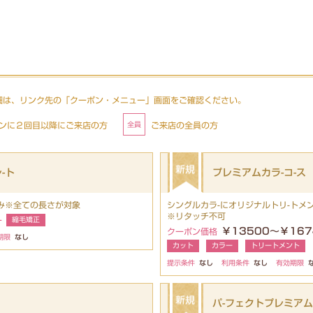
細は、リンク先の「クーポン・メニュー」画面をご確認ください。
ンに２回目以降にご来店の方
ご来店の全員の方
-ト
プレミアムカラ-コ-ス
込み※全ての長さが対象
シングルカラ-にオリジナルトリ-トメン
※リタッチ不可
ー
縮毛矯正
￥13500～￥167
クーポン価格
期限
なし
カット
カラー
トリートメント
提示条件
なし
利用条件
なし
有効期限
パ-フェクトプレミアム