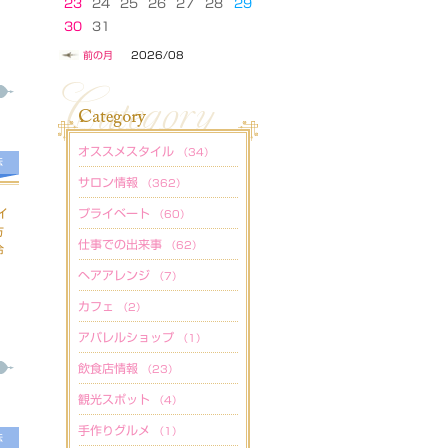
23
24
25
26
27
28
29
30
31
前の月
2026/08
オススメスタイル
（34）
法
サロン情報
（362）
イ
プライベート
（60）
方
仕事での出来事
（62）
冷
ヘアアレンジ
（7）
カフェ
（2）
アパレルショップ
（1）
飲食店情報
（23）
観光スポット
（4）
手作りグルメ
（1）
法