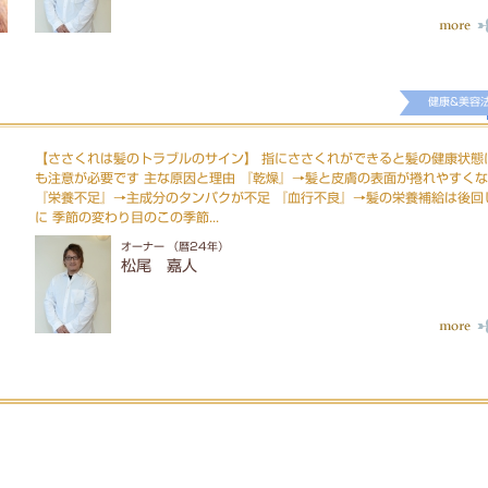
健康&美容
【ささくれは髪のトラブルのサイン】 指にささくれができると髪の健康状態
も注意が必要です 主な原因と理由 『乾燥』→髪と皮膚の表面が捲れやすく
『栄養不足』→主成分のタンパクが不足 『血行不良』→髪の栄養補給は後回
に 季節の変わり目のこの季節...
オーナー （暦24年）
松尾 嘉人