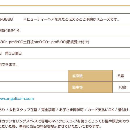
-56-6888 ※ビューティーヘアを見たと伝えるとご予約がスムーズです。
河新4924-4
:30～pm6:00土日祝am9:00～pm5:00(最終受け付け)
日 第3日曜日
用できます。
座席数
8席
駐車場
10台
www.angelica-h.com
り / 女性スタッフ在籍 / 完全禁煙 / お子さま同伴可 / カード支払いOK / 着付け
はカウンセリングスペ-スで専用のマイクロスコ-プを使ってじっくり髪や頭皮のカウ
ただいた後、事前に当日の料金を提示させていただいております。