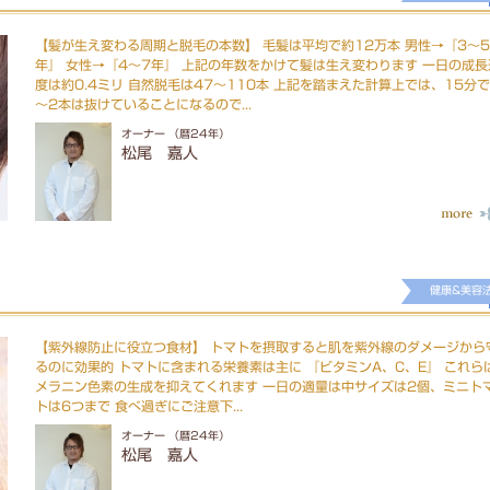
【髪が生え変わる周期と脱毛の本数】 毛髪は平均で約12万本 男性→『3～5
年』 女性→『4～7年』 上記の年数をかけて髪は生え変わります 一日の成長
度は約0.4ミリ 自然脱毛は47～110本 上記を踏まえた計算上では、15分で
～2本は抜けていることになるので...
オーナー （暦24年）
松尾 嘉人
健康&美容
【紫外線防止に役立つ食材】 トマトを摂取すると肌を紫外線のダメージから
るのに効果的 トマトに含まれる栄養素は主に 『ビタミンA、C、E』 これら
メラニン色素の生成を抑えてくれます 一日の適量は中サイズは2個、ミニト
トは6つまで 食べ過ぎにご注意下...
オーナー （暦24年）
松尾 嘉人