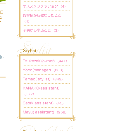
オススメファッション
（4）
曜日
お客様から教わったこと
で
（4）
て
子供から学ぶこと
（3）
Tsukazaki(owner)
（441）
Yoco(manager)
（606）
Tamao( stylist)
（349）
KANAKO(assistant)
（177）
Saori( assistant)
（45）
Mayu( assistant)
（252）