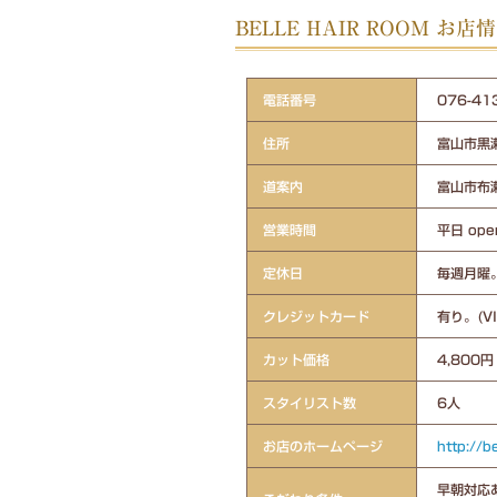
BELLE HAIR ROOM お店
電話番号
076-
住所
富山市黒瀬
道案内
富山市布
営業時間
平日 ope
定休日
毎週月曜
クレジットカード
有り。(V
カット価格
4,800円
スタイリスト数
6人
お店のホームページ
http://b
早朝対応あ