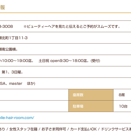
情報
413-3008 ※ビューティーヘアを見たと伝えるとご予約がスムーズです。
北町1丁目11-3
瀬南公園横。
n10:00～19:00迄。 土日祝 open9:30～18:00迄。(受付)
。第1、3日曜。
ISA、master ほか)
座席数
8席
駐車場
10台
elle-hair-room.com/
り / 女性スタッフ在籍 / お子さま同伴可 / カード支払いOK / ドリンクサービスあ