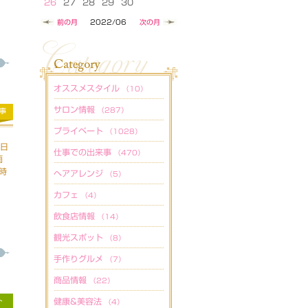
26
27
28
29
30
前の月
2022/06
次の月
オススメスタイル
（10）
サロン情報
（287）
事
プライベート
（1028）
休日
仕事での出来事
（470）
雨
時
ヘアアレンジ
（5）
カフェ
（4）
飲食店情報
（14）
観光スポット
（8）
手作りグルメ
（7）
商品情報
（22）
ト
健康&美容法
（4）