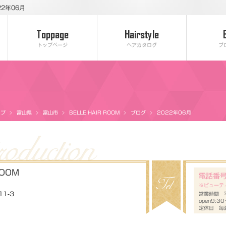
22年06月
トップページ
ヘアカタログ
ブ
ップ
富山県
富山市
BELLE HAIR ROOM
ブログ
2022年06月
ROOM
電話番
※ビューテ
1-3
営業時間 平
open9:3
定休日 毎