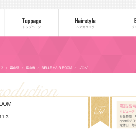
トップページ
ヘアカタログ
ブ
ップ
富山県
富山市
BELLE HAIR ROOM
ブログ
ROOM
電話番
※ビューテ
1-3
営業時間 平
open9:3
定休日 毎