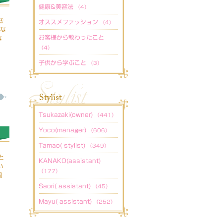
健康&美容法
（4）
き
オススメファッション
（4）
りな
お客様から教わったこと
な
（4）
子供から学ぶこと
（3）
Tsukazaki(owner)
（441）
Yoco(manager)
（606）
Tamao( stylist)
（349）
と
KANAKO(assistant)
い
（177）
個
Saori( assistant)
（45）
Mayu( assistant)
（252）