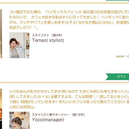
つい最近できた噂の、 "ハンモックカフェ"☆彡 地元滑川の古民家の並びにで
たみたいで、 カフェ大好きな私はすぐに行ってきました♡ ハンモックに座
がら、ランチやパフェを楽しめます(≧∇≦) なかなか富山にはない、お洒落
お店でした!!(^ ^...
スタイリスト （暦4年）
Tamao( stylist)
カフェ
いつもなんか私せかせかしてます(笑) なので たまにも何にも考えずゆっくり
(笑) してきました(≧∀≦) 必要ですよね、こんな時間^_^ 話してるとあっと
う間に 時間がたっていきます!! またいいカフェがあったら教えてください! 
人的には呉羽山...
スタイリスト兼マネージャー （暦16年）
Yoco(manager)