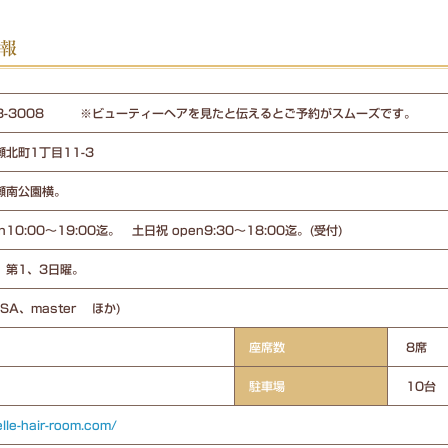
情報
413-3008 ※ビューティーヘアを見たと伝えるとご予約がスムーズです。
北町1丁目11-3
瀬南公園横。
n10:00～19:00迄。 土日祝 open9:30～18:00迄。(受付)
。第1、3日曜。
ISA、master ほか)
座席数
8席
駐車場
10台
elle-hair-room.com/