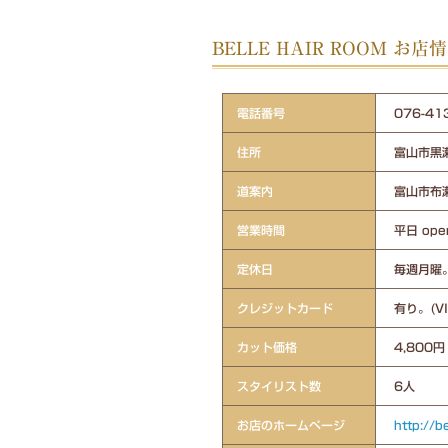
BELLE HAIR ROOM お店
電話番号
076-
住所
富山市黒瀬
道案内
富山市布
営業時間
平日 ope
定休日
毎週月曜
クレジットカード
有り。(V
カット価格
4,800円
スタイリスト数
6人
お店のホームページ
http://b