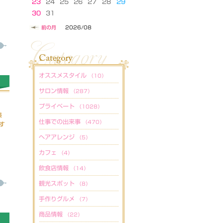
23
24
25
26
27
28
29
30
31
前の月
2026/08
オススメスタイル
（10）
サロン情報
（287）
プライベート
（1028）
様
仕事での出来事
（470）
す
ヘアアレンジ
（5）
カフェ
（4）
飲食店情報
（14）
観光スポット
（8）
手作りグルメ
（7）
商品情報
（22）