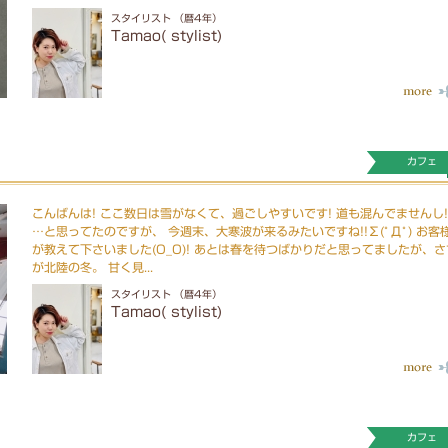
スタイリスト （暦4年）
Tamao( stylist)
カフェ
こんばんは! ここ数日は雪がなくて、過ごしやすいです! 道も混んでませんし!
…と思ってたのですが、 今週末、大寒波が来るみたいですね!!∑(ﾟДﾟ) お客
が教えて下さいました(O_O)! あとは春を待つばかりだと思ってましたが、さ
が北陸の冬。 甘く見...
スタイリスト （暦4年）
Tamao( stylist)
カフェ