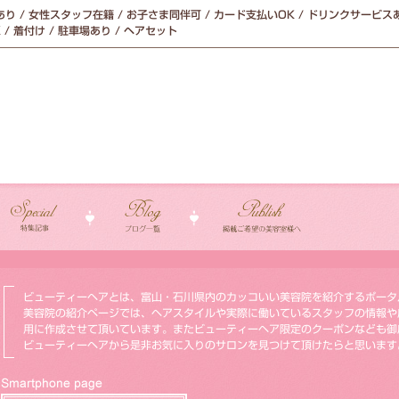
り / 女性スタッフ在籍 / お子さま同伴可 / カード支払いOK / ドリンクサービスあ
 / 着付け / 駐車場あり / ヘアセット
ビューティーヘアとは、富山・石川県内のカッコいい美容院を紹介するポータ
美容院の紹介ページでは、ヘアスタイルや実際に働いているスタッフの情報や
用に作成させて頂いています。またビューティーヘア限定のクーポンなども御
ビューティーヘアから是非お気に入りのサロンを見つけて頂けたらと思います