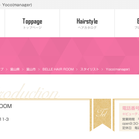
oco(manager)
トップページ
ヘアカタログ
ブ
ップ
富山県
富山市
BELLE HAIR ROOM
スタイリスト
Yoco(manager)
ROOM
電話番
※ビューテ
1-3
営業時間 平
open9:3
定休日 毎