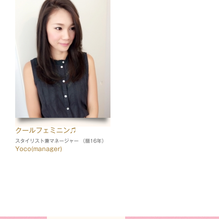
クールフェミニン♫
スタイリスト兼マネージャー （暦16年）
Yoco(manager)