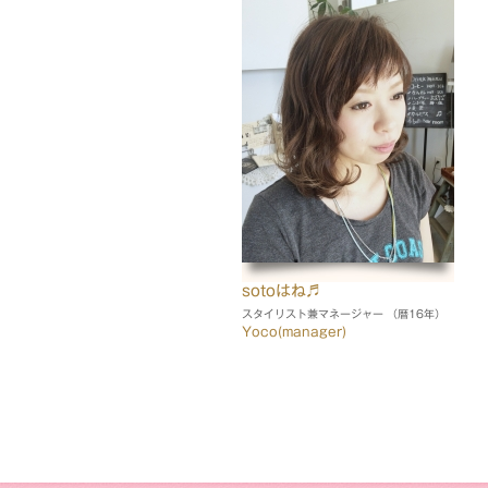
sotoはね♬
スタイリスト兼マネージャー （暦16年）
Yoco(manager)