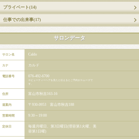
プライベート(14)
仕事での出来事(17)
サロンデータ
Caldo
サロン名
カルド
カナ
076-492-6700
電話番号
※ビューティーヘアを見たと伝えるとご予約がスムーズで
す。
富山市秋吉163-16
住所
〒930-0953 富山市秋吉188
道案内
9:30～19:00
営業時間
毎週月曜日、第3日曜日(理容第1火曜、美
定休日
容第1日曜)