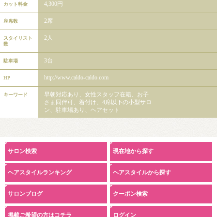
4,300円
カット料金
2席
座席数
2人
スタイリスト
数
3台
駐車場
http://www.caldo-caldo.com
HP
早朝対応あり、女性スタッフ在籍、お子
キーワード
さま同伴可、着付け、4席以下の小型サロ
ン、駐車場あり、ヘアセット
サロン検索
現在地から探す
ヘアスタイルランキング
ヘアスタイルから探す
サロンブログ
クーポン検索
掲載ご希望の方はコチラ
ログイン