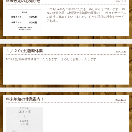
料金改定のお知らせ
2024.02.02
いつもCaldoをご利用いただき、ありがとうございます。 昨
今の物価上昇、材料費や光熱費の高騰の中、料金やサービス
の維持に努めてまいりました。 しかし現行の料金やサービ
スを維...
１／２０(土)臨時休業
2024.01.19
1/20(土)は臨時休業させていただきます。 よろしくお願いいたします。
年末年始の休業案内！
2023.12.28