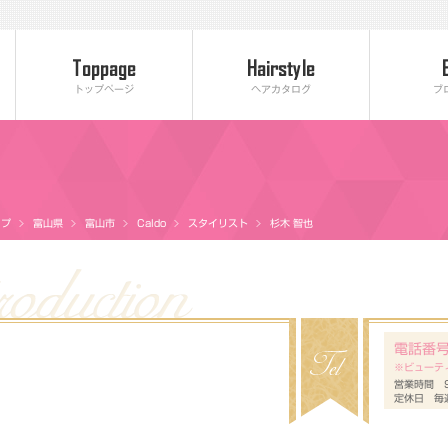
トップページ
ヘアカタログ
ブ
ップ
富山県
富山市
Caldo
スタイリスト
杉木 智也
電話番
※ビューテ
営業時間 9
定休日 毎