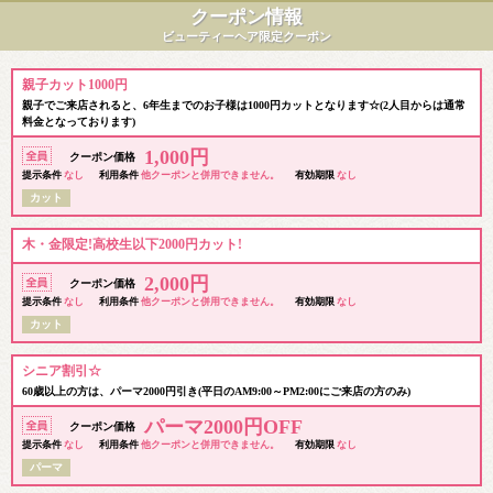
クーポン情報
ビューティーヘア限定クーポン
親子カット1000円
親子でご来店されると、6年生までのお子様は1000円カットとなります☆(2人目からは通常
料金となっております)
1,000円
クーポン価格
提示条件
なし
利用条件
他クーポンと併用できません。
有効期限
なし
カット
木・金限定!高校生以下2000円カット!
2,000円
クーポン価格
提示条件
なし
利用条件
他クーポンと併用できません。
有効期限
なし
カット
シニア割引☆
60歳以上の方は、パーマ2000円引き(平日のAM9:00～PM2:00にご来店の方のみ)
パーマ2000円OFF
クーポン価格
提示条件
なし
利用条件
他クーポンと併用できません。
有効期限
なし
パーマ