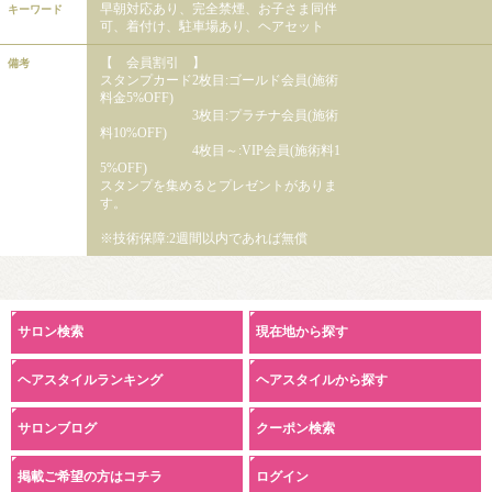
早朝対応あり、完全禁煙、お子さま同伴
キーワード
可、着付け、駐車場あり、ヘアセット
【 会員割引 】
備考
スタンプカード2枚目:ゴールド会員(施術
料金5%OFF)
3枚目:プラチナ会員(施術
料10%OFF)
4枚目～:VIP会員(施術料1
5%OFF)
スタンプを集めるとプレゼントがありま
す。
※技術保障:2週間以内であれば無償
サロン検索
現在地から探す
ヘアスタイルランキング
ヘアスタイルから探す
サロンブログ
クーポン検索
掲載ご希望の方はコチラ
ログイン