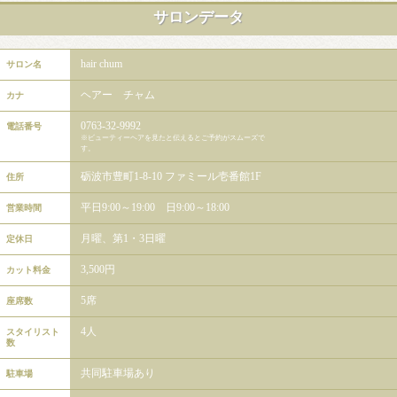
サロンデータ
hair chum
サロン名
ヘアー チャム
カナ
0763-32-9992
電話番号
※ビューティーヘアを見たと伝えるとご予約がスムーズで
す。
砺波市豊町1-8-10 ファミール壱番館1F
住所
平日9:00～19:00 日9:00～18:00
営業時間
月曜、第1・3日曜
定休日
3,500円
カット料金
5席
座席数
4人
スタイリスト
数
共同駐車場あり
駐車場