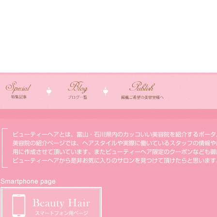
ビューティーヘアとは、富山・石川県内のカッコいい美容院を紹介するポータ
美容院の紹介ページでは、ヘアスタイルや実際に働いているスタッフの情報や
用に作成させて頂いています。またビューティーヘア限定のクーポンなども御
ビューティーヘアから是非お気に入りのサロンを見つけて頂けたらと思います