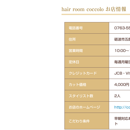
hair room coccolo お店情報
電話番号
0763
住所
砺波市五郎
営業時間
10:00～
定休日
毎週月曜
クレジットカード
JCB・V
カット価格
4,000円
スタイリスト数
2人
お店のホームページ
http://
早朝対応あ
こだわり条件
ト