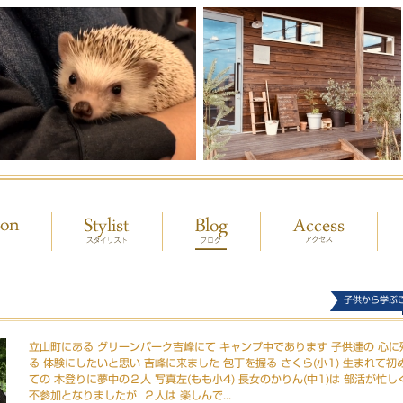
子供から学ぶ
立山町にある グリーンパーク吉峰にて キャンプ中であります 子供達の 心に
る 体験にしたいと思い 吉峰に来ました 包丁を握る さくら(小1) 生まれて初
ての 木登りに夢中の２人 写真左(もも小4) 長女のかりん(中1)は 部活が忙し
不参加となりましたが ２人は 楽しんで...