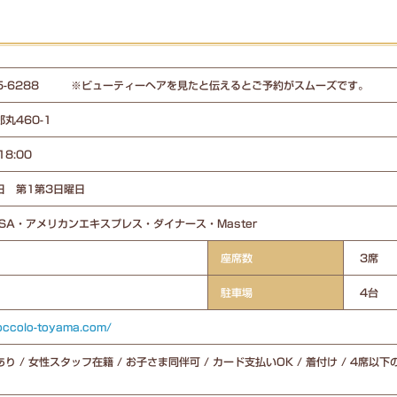
-55-6288 ※ビューティーヘアを見たと伝えるとご予約がスムーズです。
丸460-1
18:00
日 第1第3日曜日
ISA・アメリカンエキスプレス・ダイナース・Master
座席数
3席
駐車場
4台
coccolo-toyama.com/
り / 女性スタッフ在籍 / お子さま同伴可 / カード支払いOK / 着付け / 4席以下