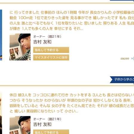
に 行ってきました 仕事前の ほんの1時間 今年が 長女かりんの 小学校最後
動会 100m走 1位で走りきった姿を 見る事ができ 嬉しかったです 私も 自
の人生 誰と比べるでもなく 1位を取りたいと 思いました 限りある 人生 私
が輝き 1人でも多くの人を 幸せにする それ...
オーナー （暦21年）
吉村 友和
子供から学ぶ
休日 娘3人を コッコロに連れて行き カットをする 3人とも 長さは切らない 
つから そうなったか わからないが 年頃の女の子は 短かくしなくなる 長年
容師をしていると そんな 女の子を たくさん見てきた それが 娘の成長だと
と 嬉しい 美容師になりたい って 小さい...
オーナー （暦21年）
吉村 友和