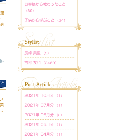
お客様から教わったこと
（89）
の運
分
子供から学ぶこと
（34）
自身
長峰 美里
（5）
吉村 友和
（2469）
こと
2021年 10月分
（1）
い
、美
2021年 07月分
（1）
思う
2021年 06月分
（2）
2021年 05月分
（1）
2021年 04月分
（1）