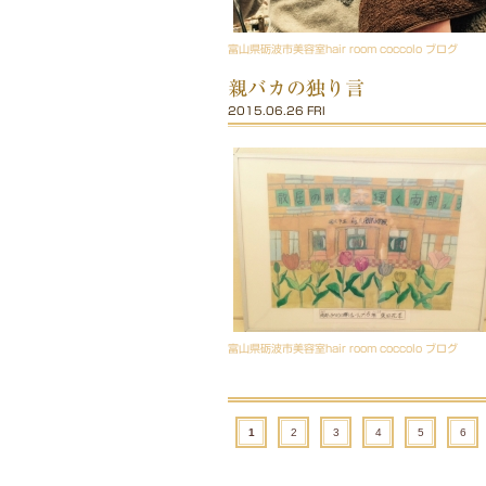
富山県砺波市美容室hair room coccolo ブログ
親バカの独り言
2015.06.26 FRI
富山県砺波市美容室hair room coccolo ブログ
1
2
3
4
5
6