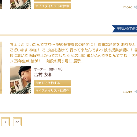
子供から学ぶ
ちょうど 空いたんですな〜 娘の授業参観の時間に！ 貴重な時間を ありがと
ございます 神様！ で お店を抜けて 行って来たんですわ 娘の授業参観に！ 
校に着いて 階段を上がってましたら 私の目に 飛び込んできたんですわ！ カ
ン(五年生)の絵が！ 階段の踊り場に 展示...
オーナー （暦21年）
吉村 友和
7
>>