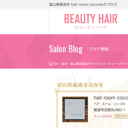
富山県砺波市 hair room coccoloのブログ
ビューティーヘア
Salon Blog
-ブログ情報-
石川・金沢・富山美容室紹介サイト ビューティーヘアト
富山県砺波市美容室
hair room cocc
ヘア ルーム コッコロ
砺波市五郎丸460-1
ネット予約OK
即時予約