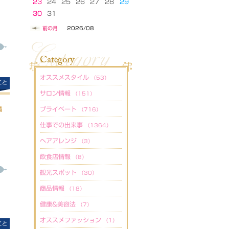
23
24
25
26
27
28
29
30
31
前の月
2026/08
オススメスタイル
（53）
こと
サロン情報
（151）
情
プライベート
（716）
仕事での出来事
（1364）
ヘアアレンジ
（3）
飲食店情報
（8）
観光スポット
（30）
商品情報
（18）
健康&美容法
（7）
オススメファッション
（1）
こと