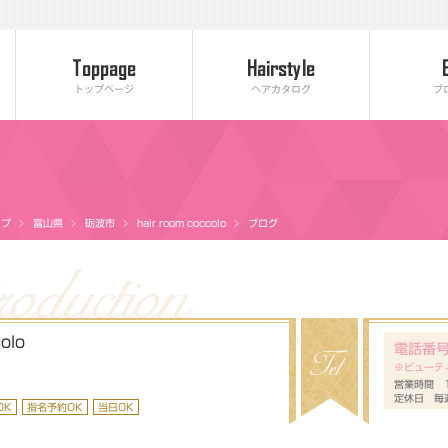
トップページ
ヘアカタログ
ブ
ップ
富山県
砺波市
hair room coccolo
ブログ
olo
電話番
※ビューテ
営業時間 1
定休日 毎
OK
指名予約OK
当日OK