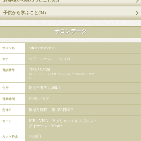
お客様から教わったこと(89)
子供から学ぶこと(34)
サロンデータ
hair room coccolo
サロン名
ヘア ルーム コッコロ
カナ
0763-55-6288
電話番号
※ビューティーヘアを見たと伝えるとご予約がスムーズで
す。
砺波市五郎丸460-1
住所
10:00～18:00
営業時間
毎週月曜日 第1第3日曜日
定休日
JCB・VISA・アメリカンエキスプレス・
カード
ダイナース・Master
4,000円
カット料金