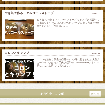
空き缶で作る、アルコールストーブ
2020.10.22
空き缶2つで作る アルコールストーブ キャンプや 災害時に
も役立ちます そんなアルコールストーブの 作り方は YouTu
beチャンネル 「今日は、こ...
コロンとキャンプ
2020.10.06
コロンを連れて 閑乗寺公園キャンプ場に行きました 大型犬
とのキャンプは 色々工夫が必要です YouTubeチャンネル 今
日は、こんな日 で ご覧ください...
2474件中 1 - 20件