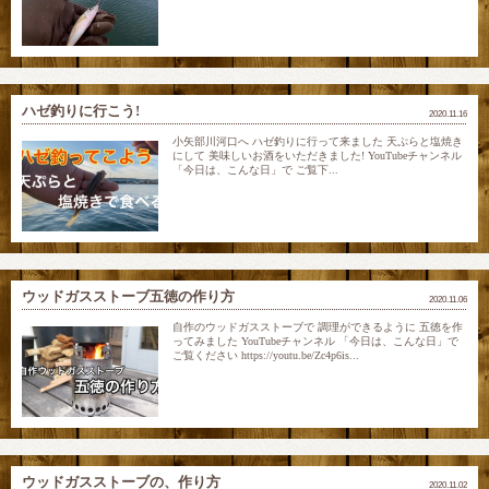
ハゼ釣りに行こう!
2020.11.16
小矢部川河口へ ハゼ釣りに行って来ました 天ぷらと塩焼き
にして 美味しいお酒をいただきました! YouTubeチャンネル
「今日は、こんな日」で ご覧下...
ウッドガスストーブ五徳の作り方
2020.11.06
自作のウッドガスストーブで 調理ができるように 五徳を作
ってみました YouTubeチャンネル 「今日は、こんな日」で
ご覧ください https://youtu.be/Zc4p6is...
ウッドガスストーブの、作り方
2020.11.02