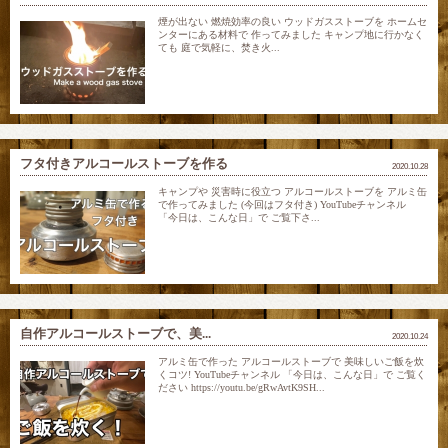
煙が出ない 燃焼効率の良い ウッドガスストーブを ホームセ
ンターにある材料で 作ってみました キャンプ地に行かなく
ても 庭で気軽に、焚き火...
フタ付きアルコールストーブを作る
2020.10.28
キャンプや 災害時に役立つ アルコールストーブを アルミ缶
で作ってみました (今回はフタ付き) YouTubeチャンネル
「今日は、こんな日」で ご覧下さ...
自作アルコールストーブで、美...
2020.10.24
アルミ缶で作った アルコールストーブで 美味しいご飯を炊
くコツ! YouTubeチャンネル 「今日は、こんな日」で ご覧く
ださい https://youtu.be/gRwAvtK9SH...