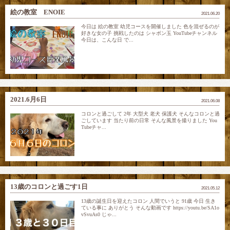
絵の教室 ENOIE
2021.06.20
今日は 絵の教室 幼児コースを開催しました 色を混ぜるのが
好きな女の子 挑戦したのは シャボン玉 YouTubeチャンネル
今日は、こんな日 で...
2021.6月6日
2021.06.08
コロンと過ごして 2年 大型犬 老犬 保護犬 そんなコロンと過
ごしています 当たり前の日常 そんな風景を撮りました You
Tubeチャ...
13歳のコロンと過ごす1日
2021.05.12
13歳の誕生日を迎えたコロン 人間でいうと 91歳 今日 生き
ている事に ありがとう そんな動画です https://youtu.be/SA1o
vSvuAs0 じゃ...