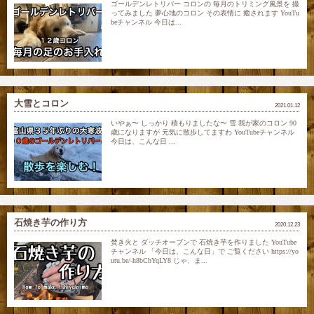
ゴールデンレトリバー コロンの 毎月のトリミング風景を 撮
ってみました 夢心地のコロン その表情に 癒されます YouTu
beチャンネル 今日は...
大雪とコロン
2021.01.12
いやぁ〜 しっかり 積もりましたな〜 雪 我が家のコロン 90
歳になりますが 元気に散歩してますわ YouTubeチャンネル
今日は、こんな日 ...
石焼き芋の作り方
2020.12.23
焚き火と ダッチオーブンで 石焼き芋を作りました YouTube
チャンネル 「今日は、こんな日」で ご覧ください https://yo
utu.be/-h8bCbYqLY8 じゃ、ま...