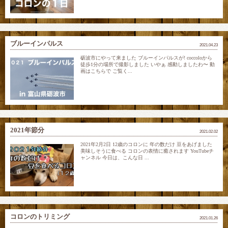
ブルーインパルス
2021.04.23
砺波市にやって来ました ブルーインパルスが! coccoloから
徒歩1分の場所で撮影しました いやぁ 感動しましたわ〜 動
画はこちらで ご覧く...
2021年節分
2021.02.02
2021年2月2日 12歳のコロンに 年の数だけ 豆をあげました
美味しそうに食べる コロンの表情に癒されます YouTubeチ
ャンネル 今日は、こんな日 ...
コロンのトリミング
2021.01.26