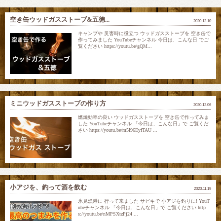
空き缶ウッドガスストーブ&五徳...
2020.12.10
キャンプや 災害時に役立つ ウッドガスストーブを 空き缶で
作ってみました YouTubeチャンネル 今日は、こんな日 でご
覧ください https://youtu.be/gQM...
ミニウッドガスストーブの作り方
2020.12.06
燃焼効率の良い ウッドガスストーブを 空き缶で作ってみま
した YouTubeチャンネル 「今日は、こんな日」で ご覧くだ
さい https://youtu.be/m5I96EyfTAU ...
小アジを、釣って酒を飲む
2020.11.19
氷見漁港に 行って来ました サビキで 小アジを釣りに! YouT
ubeチャンネル 「今日は、こんな日」で ご覧ください http
s://youtu.be/nMPSXtzPj24 ...