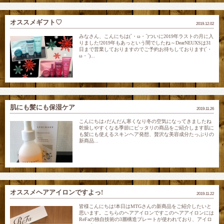
オススメギフト♡
2019.12.02
みなさん、こんにちは(`・ω・´)ついに2019年ラストの月に入
りました!2019年もあっという間でしたね～DearNEUXSは31
日まで営業しておりますのでご予約お待ちしております(`・
ω・´)...
肌にも髪にも保湿ケア
2019.11.26
こんにちは♪だんだん寒くなり冬の空気になってきましたね
乾燥しやすくなる季節にピッタリの商品をご紹介します肌に
も髪にも使えるスキンヘア発想、贅沢な美容成分たっぷりの
新商品...
オススメヘアアイロンですよっ!
2019.11.22
皆様こんにちは!本日はMTGさんの新商品をご紹介したいと
思います。こちらのヘアアイロンですこのヘアアイロンには
ReFaの独自技術の3層構造プレートが使われており、アイロ