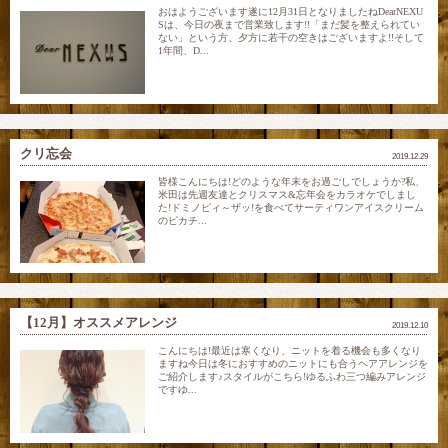
おはようございます遂に12月31日となりましたねDearNEXU
Sは、今日の夜まで営業致します!!「まだ髪を整えられてい
ない」という方、夕方に若干の空きはございますよ!!そして
1年間、D...
クリ忘会
2019.12.29
皆様こんにちは!どのような年末をお過ごしでしょうか?私、
米田は先週友達とクリスマス&忘年会をカラオケでしまし
た!ドミノピィ～ザッ!を食べてサーティワンアイスクリーム
のピカチ...
【12月】オススメアレンジ
2019.12.10
こんにちは!最近は寒くなり、ニットを着る機会も多くなり
ますね今日は冬におすすめのニットにも合うヘアアレンジを
ご紹介します♪スタイルがこちら!ゆるふわ三つ編みアレンジ
ですゆ...