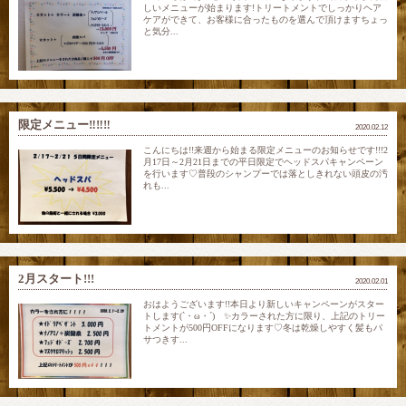
しいメニューが始まります!トリートメントでしっかりヘア
ケアができて、お客様に合ったものを選んで頂けますちょっ
と気分...
限定メニュー‼‼‼
2020.02.12
こんにちは!!来週から始まる限定メニューのお知らせです!!!2
月17日～2月21日までの平日限定でヘッドスパキャンペーン
を行います♡普段のシャンプーでは落としきれない頭皮の汚
れも...
2月スタート!!!
2020.02.01
おはようございます!!本日より新しいキャンペーンがスター
トします(`・ω・´)ゞ✨カラーされた方に限り、上記のトリー
トメントが500円OFFになります♡冬は乾燥しやすく髪もパ
サつきす...