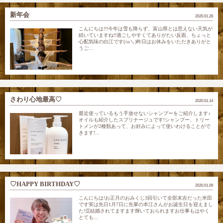
新年会
2020.01.28
こんにちは!!!今年は雪も降らず、富山県とは思えない天気が
続いていますね!!過ごしやすくてありがたい反面、ちょっと
心配気味の白江です(/ω＼)昨日はお休みをいただきありがと
うご...
さわり心地最高♡
2020.01.14
最近使っているもう手放せないシャンプーをご紹介します♪
オイルも紹介したスプリナージュです!シャンプー、トリー
トメンが2種類あって、お好みによって使いわけることがで
きます!...
♡HAPPY BIRTHDAY♡
2020.01.09
こんにちは!お正月のおみくじ3回引いて全部末吉だった米田
です実は先日1月7日に先輩の本江さんがお誕生日を迎えまし
た!👏結婚されてますます輝いておられますお仕事もはやく
とても...