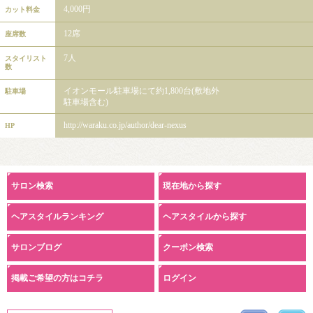
4,000円
カット料金
12席
座席数
7人
スタイリスト
数
イオンモール駐車場にて約1,800台(敷地外
駐車場
駐車場含む)
http://waraku.co.jp/author/dear-nexus
HP
サロン検索
現在地から探す
ヘアスタイルランキング
ヘアスタイルから探す
サロンブログ
クーポン検索
掲載ご希望の方はコチラ
ログイン