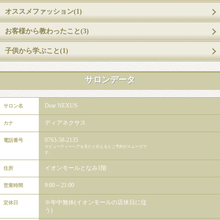
オススメファッション(1)
お客様から教わったこと(3)
子供から学ぶこと(1)
サロンデータ
Dear NEXUS
サロン名
ディアネクサス
カナ
0763-58-2135
電話番号
※ビューティーヘアを見たと伝えるとご予約がスムーズで
す。
イオンモールとなみ1階
住所
9:00～21:00
営業時間
※年中無休(イオンモールの店休日に従
定休日
う)