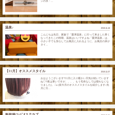
ンの水・...
温泉♪
2019.11.18
こんにちは先日、家族で「粟津温泉」に行って来ました寒く
なってきたこの時期、温泉はいいですよね「粟津温泉」は、
小さい子でも安心してお風呂に入れるように、お風呂の床が
タイ...
【11月】オススメスタイル
2019.11.07
おはようございます!!11月に入り暖かい天気が続いています
ね♡‼夜は寒いですが、、、、もう毛布なしでは寝れなくな
りました(。-`ω-)笑今月のオススメスタイルを紹介します♪先
月に引...
新登場!ﾌｭｼﾞｵスクラブ