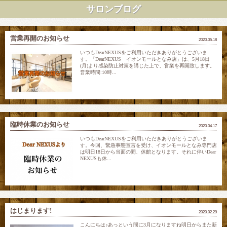
サロンブログ
営業再開のお知らせ
2020.05.18
いつもDearNEXUSをご利用いただきありがとうございま
す。「DearNEXUS イオンモールとなみ店」は、5月18日
(月)より感染防止対策を講じた上で、営業を再開致します。
営業時間:10時...
臨時休業のお知らせ
2020.04.17
いつもDearNEXUSをご利用いただきありがとうございま
す。今回、緊急事態宣言を受け、イオンモールとなみ専門店
は明日18日から当面の間、休館となります。それに伴いDear
NEXUSも休...
はじまります!
2020.02.29
こんにちは♪あっという間に3月になりますね明日からまた新