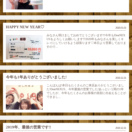
HAPPY NEW YEAR♡
2020.01.02
みなさん明けましておめでとうございます!!!今年もDearNEX
USをよろしくお願いします!!!2020年もみなさんを美しくキ
レイにしていけるよう頑張ります♡本日より営業しておりま
すので...
今年も1年ありがとうございました!
2019.12.31
こんばんは!本日もたくさんのご来店ありがとうございまし
た!DearNEXUS、今年最後の営業でした!あっという間の1年
でしたが、今年もたくさんのお客様の笑顔に出会えることが
できまし...
2019年、最後の営業です!!
2019.12.31