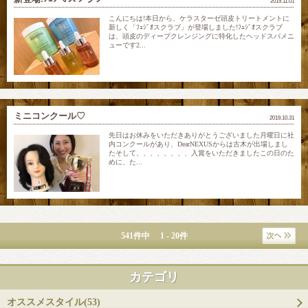
2019.11.01
こんにちは!本日から、ケラスターゼ頭皮トリートメントに
新しく「ﾌｭｼﾞｵスクラブ」が登場しました!ﾌｭｼﾞｵスクラブ
は、頭皮のディープクレンジングに特化したヘッドスパメニ
ューです2...
ミニコンクール♡
2019.10.31
先日はお休みをいただきありがとうございました月曜日に社
内コンクールがあり、DearNEXUSからは古木が出場しまし
たそして、、、、、、、、入賞をいただきましたこの日のた
めに、た...
541件中 1 - 20件
カテゴリ
オススメスタイル(53)