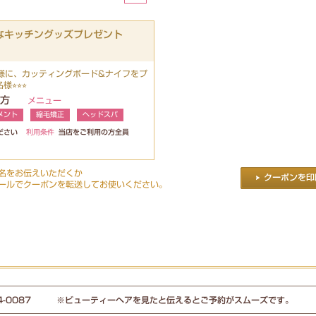
敵なキッチングッズプレゼント
客様に、カッティングボード&ナイフをプ
︎⭐︎⭐︎
の方
メニュー
メント
縮毛矯正
ヘッドスパ
ださい
利用条件
当店をご利用の方全員
名をお伝えいただくか
ールでクーポンを転送してお使いください。
-24-0087 ※ビューティーヘアを見たと伝えるとご予約がスムーズです。