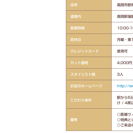
住所
高岡市駅南
道案内
高岡駅瑞
営業時間
10:00-1
定休日
月曜・第
クレジットカード
使用可
カット価格
4,000円
スタイリスト数
3人
お店のホームページ
http://w
駅から5分
こだわり条件
け / 4
◎医療ウィッ
備考
◎特典と
◎ご来店