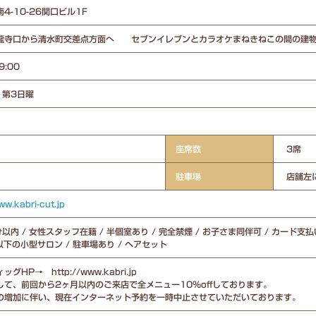
4-10-26関口ビル1F
龍寺口から清水町交差点方面へ セブンイレブンとカラオケまねきねこの間の建
9:00
1第3日曜
座席数
3席
駐車場
店舗左
ww.kabri-cut.jp
以内 / 女性スタッフ在籍 / 半個室あり / 完全禁煙 / お子さま同伴可 / カード支払
席以下の小型サロン / 駐車場あり / ヘアセット
グHP→ http://www.kabri.jp
して、前回から2ヶ月以内のご来店で全メニュー10%offしております。
の増加に伴い、現在インターネット予約を一時中止させていただいております。