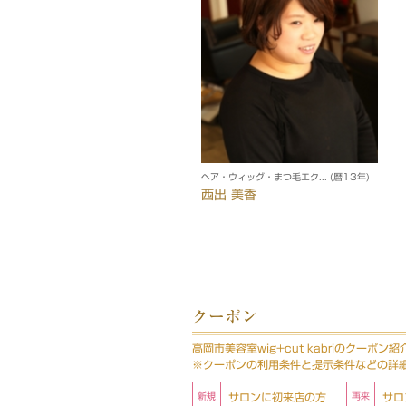
ヘア・ウィッグ・まつ毛エク... (暦13年)
西出 美香
クーポン
高岡市美容室wig+cut kabriのクーポン紹
※クーポンの利用条件と提示条件などの詳
サロンに初来店の方
サロ