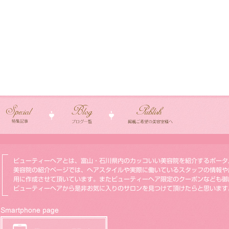
ビューティーヘアとは、富山・石川県内のカッコいい美容院を紹介するポータ
美容院の紹介ページでは、ヘアスタイルや実際に働いているスタッフの情報や
用に作成させて頂いています。またビューティーヘア限定のクーポンなども御
ビューティーヘアから是非お気に入りのサロンを見つけて頂けたらと思います