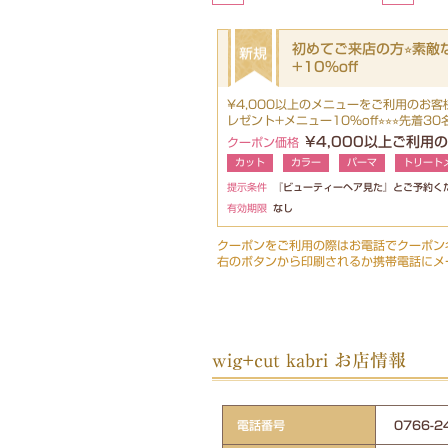
初めてご来店の方⭐︎素
+10%off
¥4,000以上のメニューをご利用のお
レゼント+メニュー10%off⭐︎⭐︎⭐︎先着30名様⭐
¥4,000以上ご利用
クーポン価格
カット
カラー
パーマ
トリート
提示条件
『ビューティーヘア見た』とご予約く
有効期限
なし
クーポンをご利用の際はお電話でクーポン
右のボタンから印刷されるか携帯電話にメ
wig+cut kabri お店情報
電話番号
0766