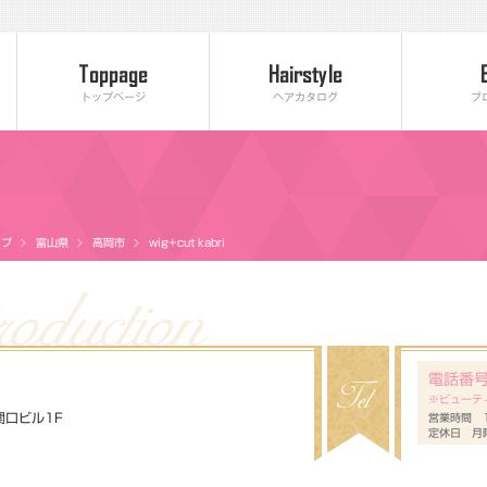
トップページ
ヘアカタログ
ブ
ップ
富山県
高岡市
wig+cut kabri
電話番
※ビューテ
関口ビル1F
営業時間 10
定休日 月