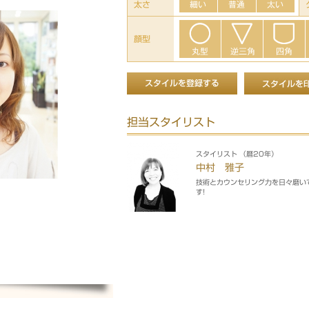
太さ
顔型
担当スタイリスト
スタイリスト （暦20年）
中村 雅子
技術とカウンセリング力を日々磨い
す!