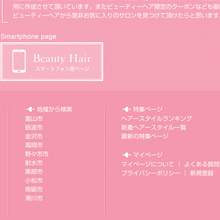
用に作成させて頂いています。またビューティーヘア限定のクーポンなども御
ビューティーヘアから是非お気に入りのサロンを見つけて頂けたらと思います
地域から検索
特集ページ
富山市
ヘアースタイルランキング
砺波市
新着ヘアースタイル一覧
金沢市
最新の特集ページ
高岡市
野々市市
マイページ
射水市
マイページについて
｜
よくある質問
黒部市
プライバシーポリシー
｜
新規登録
小松市
南砺市
滑川市