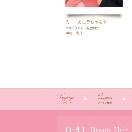
ミニ・カエラちゃん♪
スタイリスト （暦20年）
中村 雅子