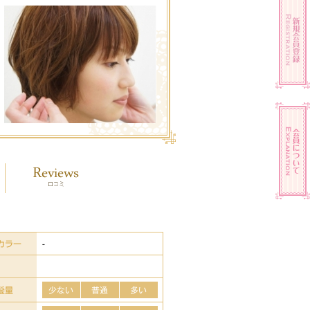
カラー
-
髪量