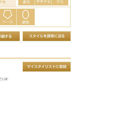
クセ
ていま