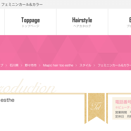
タイル フェミニンカール&カラー
トップページ
ヘアカタログ
ブ
ップ
石川県
野々市市
Magic hair too esthe
スタイル
フェミニンカール&カラ
 esthe
電話番
※ビューテ
営業時間 平
定休日 月