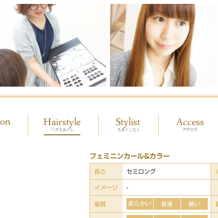
フェミニンカール&カラー
長さ
セミロング
イメージ
-
髪質