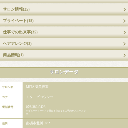
サロン情報(25)
プライベート(15)
仕事での出来事(35)
ヘアアレンジ(3)
商品情報(1)
サロンデータ
MITANI美容室
サロン名
ミタニビヨウシツ
カナ
076-382-0423
電話番号
※ビューティーヘアを見たと伝えるとご予約がスムーズで
す。
南砺市北川1852
住所