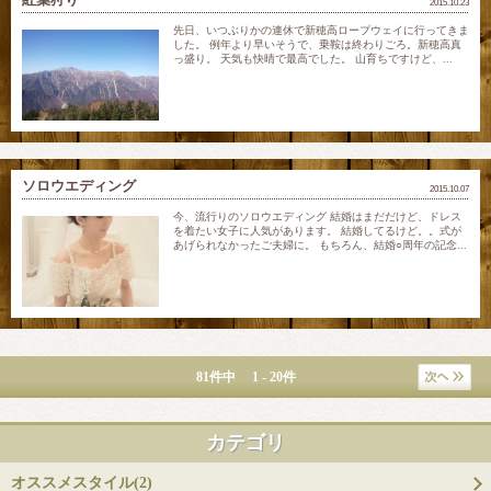
2015.10.23
先日、いつぶりかの連休で新穂高ロープウェイに行ってきま
した。 例年より早いそうで、乗鞍は終わりごろ。新穂高真
っ盛り。 天気も快晴で最高でした。 山育ちですけど、...
ソロウエディング
2015.10.07
今、流行りのソロウエディング 結婚はまだだけど、ドレス
を着たい女子に人気があります。 結婚してるけど。。式が
あげられなかったご夫婦に。 もちろん、結婚○周年の記念...
81件中 1 - 20件
カテゴリ
オススメスタイル(2)