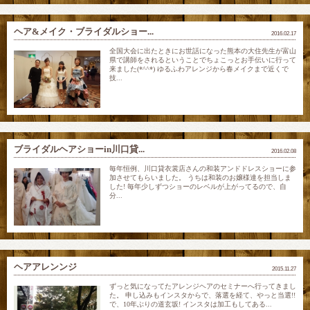
ヘア&メイク・ブライダルショー...
2016.02.17
全国大会に出たときにお世話になった熊本の大住先生が富山
県で講師をされるということでちょこっとお手伝いに行って
来ました(*^^*) ゆるふわアレンジから春メイクまで近くで
技...
ブライダルヘアショーin川口貸...
2016.02.08
毎年恒例、川口貸衣裳店さんの和装アンドドレスショーに参
加させてもらいました。 うちは和装のお嬢様達を担当しま
した! 毎年少しずつショーのレベルが上がってるので、自
分...
ヘアアレンンジ
2015.11.27
ずっと気になってたアレンジヘアのセミナーへ行ってきまし
た。 申し込みもインスタからで、落選を経て、やっと当選!!
で、10年ぶりの道玄坂! インスタは加工もしてある...