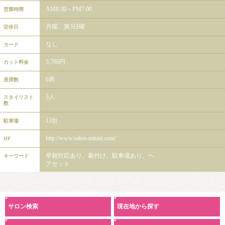
AM8:30～PM7:00
営業時間
月曜、第3日曜
定休日
なし
カード
3,780円
カット料金
6席
座席数
5人
スタイリスト
数
13台
駐車場
http://www.salon-mitani.com/
HP
早朝対応あり、着付け、駐車場あり、ヘ
キーワード
アセット
サロン検索
現在地から探す