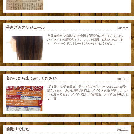
分きざみスケジュール
2016.08.02
今日は朝から頓所さんと金沢で講習会に行ってきました。
ハイライトの講習会です。 これで顔周りに動きを出しま
す。 ウィッグでストレートだと分かりにくいの...
良かったら来てみてください!
2016.07.26
8月1日から9月18日まで得する街のゼミナールinなんとが受
講されます。みたに美容室では、メイクと体操を楽しくした
いと思ってます。メイクでは、10歳若返りメイク法を教えま
す。普...
前撮りでした
2016.03.08