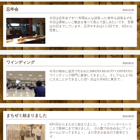
忘年会
2016.12.20
今日は忘年会です!一年間みんな頑張った!来年も頑張るぞ💪
今日は美味しいご馳走を食べて呑んで楽しみたいです。営業
は31日までしています。正月やすみは1.2.3日です。4日から
営業し...
ワインディング
2016.09.21
今月の初めに金沢で行われたHIKOTA BEAUTY CONTESTの
ワインディング部門に参加してきました。 そしてなんと3位
に入ることができました😊✨ 次は11月8日に東京で...
まちゼミ始まりました
2016.08.03
8月1日からまちゼミ始まりました。 トップバッターという
ことで取材にきて頂けました。 少人数でゆるゆるにアット
ホームにやってますよ～。 まだ空きがあるので是非どう
ぞ...