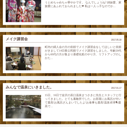
うとめちゃめちゃ華やかです。 なんでしょうね? 姉妹愛、家
族愛にあふれておられました❤ 私は一人っ子なのでか...
メイク講習会
2017.05.18
町内の婦人会の方の依頼でメイク講習会をしてほしいと依頼
がきまして14日夜公民館でメイク講習をしました。年齢20代
から60代の方が集まり基礎化粧のやり方、リフトアップのし
かた...
みんなで温泉にいきました。
2017.01.17
15日、16日で金沢の辰口温泉まつさきに先生とスタッフと行
ってきました。とても素敵所でした。お部屋にお風呂が付い
て最高!お風呂ざんまいでしたよ!お食事も最高!温泉卓球🏓最
高で...