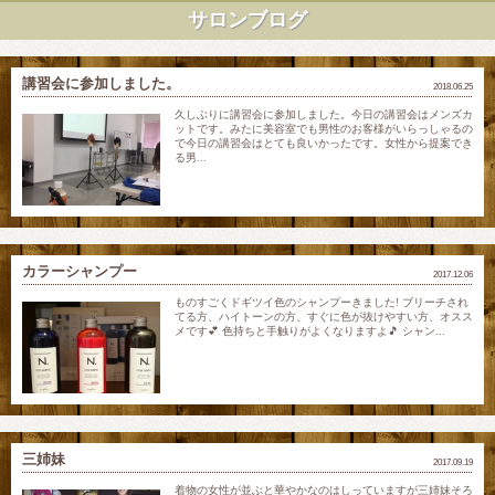
サロンブログ
講習会に参加しました。
2018.06.25
久しぶりに講習会に参加しました。今日の講習会はメンズカ
ットです。みたに美容室でも男性のお客様がいらっしゃるの
で今日の講習会はとても良いかったです。女性から提案でき
る男...
カラーシャンプー
2017.12.06
ものすごくドギツイ色のシャンプーきました! ブリーチされ
てる方、ハイトーンの方、すぐに色が抜けやすい方、オスス
メです💕 色持ちと手触りがよくなりますよ🎵 シャン...
三姉妹
2017.09.19
着物の女性が並ぶと華やかなのはしっていますが三姉妹そろ