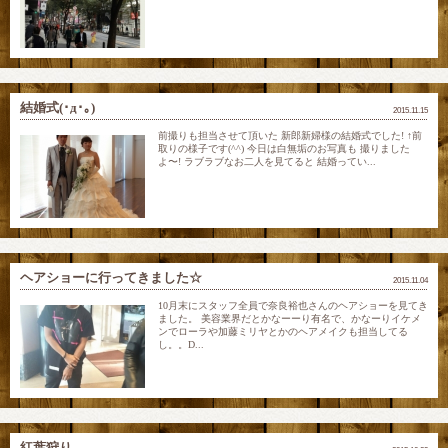
結婚式(･д･｡)
2015.11.15
前撮りも担当させて頂いた 新郎新婦様の結婚式でした! ↑前
取りの様子です(^^) 今日は白無垢のお写真も 撮りました
よ〜! ラブラブなお二人を見てると 結婚ってい...
ヘアショーに行ってきました☆
2015.11.04
10月末にスタッフ全員で奈良裕也さんのヘアショーを見てき
ました。 美容業界だとかなーーり有名で、かなーりイケメ
ンでローラや加藤ミリヤとかのヘアメイクも担当してる
し。。D...
紅葉狩り