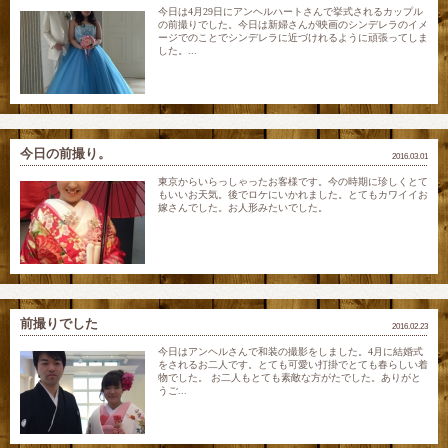
今日は4月29日にアンヘルハートさんで挙式されるカップル
の前撮りでした。今日は新婦さんが映画のシンデレラのイメ
ージでのことでシンデレラに近づけれるように頑張ってしま
した。...
今日の前撮り。
2016.03.01
東京からいらっしゃったお客様です。今の時期に珍しくとて
もいいお天気。後でロケにいかれました。とてもカワイイお
嫁さんでした。お人形みたいでした。
前撮りでした
2016.02.23
今日はアンヘルさんで和装の撮影をしました。4月に結婚式
をされるお二人です。とても可愛い打掛でとても春らしい着
物でした。 お二人もとても素敵な方がたでした。ありがと
うご...