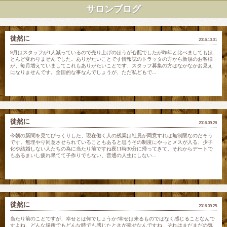
サロンブログ
徒然に
2016.10.01
9月はスタッフが1人減っているので売り上げのほうが心配でしたが昨年と比べましてもほ
とんど変わりませんでした。ありがたいことです情報誌のトラッタの方から新規のお客様
が、毎月増えていましてこれもありがたいことです、スタッフ募集の方はなかなかお見え
になりませんです。全国的な事なんでしょうが、ただ私どもで...
徒然に
2016.09.28
今朝の新聞を見てびっくりした、現在働く人の残業は社員が同意すれば無制限なのだそう
です。無理やり同意させられていることもあると思うその制度にやっとメスが入る、少子
化や結婚しない人たちの為に当たり前ですね夜11時30分に帰ってきて、それからデートで
もあるまいし疲れ果てて子作りでもない、普通の人生にしない...
徒然に
2016.09.25
当たり前のことですが、幸せとは何でしょうか?幸せは来るものではなく感じることなんで
すよね、どんな場所でもどんな時でも感じたときが幸せなんですね、それはまだまだの気