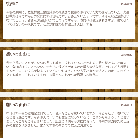
徒然に
2016.08.21
今朝の新聞に、故松村健三衆院議員の最後まで秘書をされていた方の話が出ていた、先生
は職業は何ですかとの質問に私は無職です、と答えていたそうです。今そんな政治家はい
ないでしょう。皆さんお金儲けが忙しそうですから、表向けは否定されますが、裏ではそ
うではないのが現状です。心底潔癖症の松村健三さんは、私も...
想いのままに
2016.08.20
当たり前のことだが、いつの世にも教えてくれていることがある。勝ち続けることはな
い、負け続けることもない、ただその後どう考えるかが最も大切な事、そしてどう行動を
するかで人生の左右が決まっていくのでしょう。いつも学ぶ心が大切とこのオリンピイッ
クでも教えてくれていますね。吉田さんこれからが恩返しの時代...
想いのままに
2016.08.19
昨日は35年目の結婚記念日でした、色々なことが続いていますが、何とかたどり着いてい
ると言う感じです。かみさんに、いつも世話になっているね、これからもよろしくと言い
ましたらこちらこそと言いました。記念に子供からお盆に貰った、特別のお酒寒九の仕込
みのお酒を頂きました。驚きです私の今までで飲んだお酒でこ...