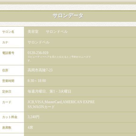
サロンデータ
美容室 サロンドベル
サロン名
サロンドベル
カナ
0120-256-919
電話番号
※ビューティーヘアを見たと伝えるとご予約がスムーズで
す。
高岡市高陵7-23
住所
8:30～18:00
営業時間
毎週月曜日、第1・3火曜日
定休日
JCB,VISA,MasterCard,AMERICAN EXPRE
カード
SS,WAONカード
3,240円
カット料金
4席
座席数