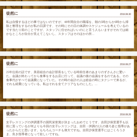
徒然に
2016.08.30
私は自慢するほどの事ではないのですが、48年間自分の職場を、朝の5時からか6時から掃
除と整理をするのが私の日課です、その時にその日の体調やスケジュールを考えているの
です当たり前のことですが、スタッフに任せればいいのにと言う人もいますがそれでは細
かなところが自分が見えてこないし、スタッフはそのほかの所...
徒然に
2016.08.27
25年位前の話です、美容組合の会計部長をしている時前任者のあまりのずさんさに驚い
た。会議が終わってから食事をするお店に行って、会議の後の会議をするのである。その
食事代がすべて会議費になっていた。その時の会計の人は総会の時にタクシーで来るが、
それも経費になっている。私はそれを全てクリアなものにした。...
徒然に
2016.08.26
女子レスリングの伊調選手の国民栄誉賞が決まったおめでとうです、吉田沙保里選手も以
前に貰っているが何よりも今回の女子レスリングは、吉田・伊調の2人の後ろ姿と指導があ
ったからだと思います。もちろんコーチも偉大ですね。吉田沙保里選手にはごくろうさ
ま、良き指導者になって欲しいですね。