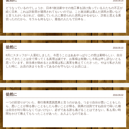
2016.09.14
どうなっているのでしょうか、日本!!政治家やその他工事を請け負っている人たちの不正が
続く日本、これは詐欺罪が適用されてもいいのでは、こと政治家は選んだ庶民が悪いなど
と言う人がいるけれど、信頼していた人に裏切られた庶民はやるせない、詐欺と思える裏
切ったのだから、モラルも何もない。最低の人たちで日本を...
徒然に
2016.09.10
8月にスタッフが一人退社しました、今思うことはああやっぱりこの世は素晴らしい、自分
のしてきたことは全て帰ってくる真理は誠です。お客様は有難いし今私は申し訳ないとも
思っています。担当者が病めるとお客様は私に真実を教えてくださった。やはり私が入社
した時に、お店の決まりを言ってあるのを守らないとお店には...
徒然に
2016.09.02
一つの区切りがついた、善行善果悪因悪果と言うのがある。つまり自分が悪いことをした
ら、悪いことが帰る善いことをしたら善いことが帰る。因果の法則ですね自分で蒔いた種
は自分が刈り取らなくてはいけない、必ずである誰も逃げることはできない。私も長い時
間をかけて教えてもらったことがあった、お人よしなのである...