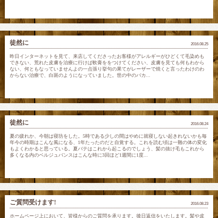
徒然に
2016.08.25
昨日インターネットを見て、来店してくださったお客様がアレルギーがひどくて毛染めも
できない、荒れた皮膚を治療に行けば軟膏ををつけてください、皮膚を見ても何もわから
ない、何ともなっていませんよの一点張り挙句の果てがレーザーで焼くと言ったわけのわ
からない治療で、白斑のようになっていました。世の中のバカ...
徒然に
2016.08.24
夏の疲れか、今朝は寝坊をした。5時である少しの間はやめに就寝しない起きれないかも毎
年今の時期はこんな風になる、1年たったのだと自覚する。これを読む頃は一難の体の変化
もよくわかると思っている。夏バテはこれから起こるのでしょう、髪の抜け毛もこれから
多くなる内のベルジュバンスはこんな時に3回ほど1週間に1度...
ご質問受けます!
2016.08.23
ホームページ上において、皆様からのご質問を承ります。後日返信をいたします。髪や皮