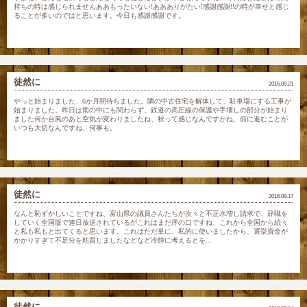
持ちの時は感じられませんああもったいない!ああありがたい!感謝感謝!!の時が幸せと感じ
ることが多いのではと思います。今日も感謝感謝です。
徒然に
2016.09.21
やっと始まりました、6か月間待ちました。隣の中古住宅を解体して、駐車場にする工事が
始まりました。昨日は雨の中にも関わらず、鉄道の高圧線の保護や手壊しの部分が始まり
ました何か台風のあと空気が変わりましたね、秋って感じなんですかね。前に進むことが
いつも大切なんですね、何事も。
徒然に
2016.09.17
なんと恥ずかしいことですね、富山県の議員さんたちが次々と不正水増し請求で、辞職を
していく全国版で連日放送されているがこれはまだ序の口ですね、これから全国から続々
と私も私もと出てくると思います。これはただ単に、私的に使いましたから、選挙資金が
かかりすぎて不足分を粘質しましたなどなど冷静に考えるとを...
徒然に