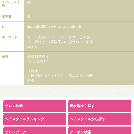
4人
スタイリスト
数
有
駐車場
http://bjbell0358.wix.com/sarondobell
HP
カード支払いOK、ドリンクサービスあ
キーワード
り、着付け、4席以下の小型サロン、駐車
場あり
会員制度有り
備考
*入会金無料*
【特典】
☆技術600ポイントに付、商品より2000円
割引!
サロン検索
現在地から探す
ヘアスタイルランキング
ヘアスタイルから探す
サロンブログ
クーポン検索