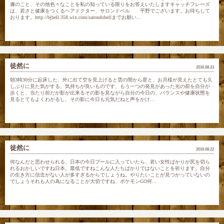
膚のこと、その他色々なことを私の知っている限りをお答えいたしますキャッチフレーズ
は、若さと健康をつくるヘアドクター、サロンドベル 平野でございます。お待ちして
おります。http://bjbell.358.wix.com/sarondobellまでお願い...
徒然に
2016.08.23
朝3時30分に起床した、外に出て空を見上げると雲の間から星と、お月様が見えたとても久
しぶりに見た気がする。気持ちが良いものです、もう一つの発見があった光の前を自分が
歩くと、当たり前だが影が出来るその影を見ながら自分の今日の、バランスや健康状態を
見るとてもよくわかるし、その影に今日も元気だねと声をかけ...
徒然に
2016.08.22
何なんだと思わせられる、日本の今日プールに入っていたら、若い女性ばかりが尻を切ら
れるおかしいですね日本。最低ですねこんな人たちばかりではないことを祈ります。自分
の生き方に信念がない人が多すぎるからでしょうね。やりたいことが見つかっていないの
でしょうそれも人の為になることが大切ですね、ポケモンGO何...