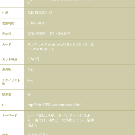
す。
高岡市高陵7-23
住所
8:30～18:00
営業時間
毎週月曜日、第1・3火曜日
定休日
JCB,VISA,MasterCard,AMERICAN EXPRE
カード
SS,WAONカード
3,240円
カット料金
4席
座席数
4人
スタイリスト
数
有
駐車場
http://bjbell0358.wix.com/sarondobell
HP
カード支払いOK、ドリンクサービスあ
キーワード
り、着付け、4席以下の小型サロン、駐車
場あり
会員制度有り