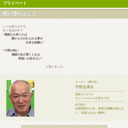
プライベート
想い浮かぶこと
いつも想うのです。
日々生活の中で
“感謝心を持つ人は
難からのがれられる事が
出来る無難に”
“寸間の時に
感謝の念が湧くときは
間違いが起きない”
と思いました。
オーナー （暦30年）
平野志津夫
得意なスタイル
カットスタイルが好きです
自己紹介
生涯現役のため、技術の研鑚は怠らな
い、生涯ぶれない精神!!