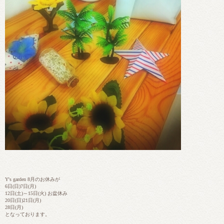
Y's garden 8月のお休みが
6日(日)7日(月)
12日(土)～15日(火) お盆休み
20日(日)21日(月)
28日(月)
となっております。