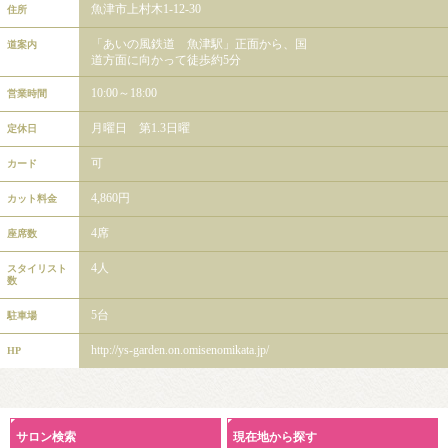
魚津市上村木1-12-30
住所
「あいの風鉄道 魚津駅」正面から、国
道案内
道方面に向かって徒歩約5分
10:00～18:00
営業時間
月曜日 第1.3日曜
定休日
可
カード
4,860円
カット料金
4席
座席数
4人
スタイリスト
数
5台
駐車場
http://ys-garden.on.omisenomikata.jp/
HP
サロン検索
現在地から探す