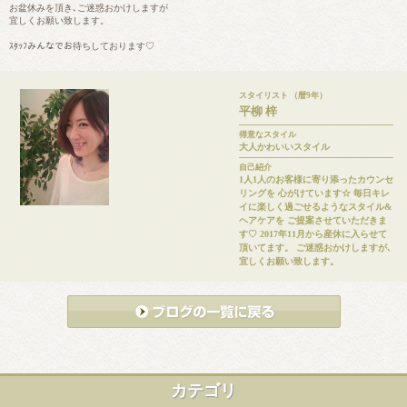
お盆休みを頂き､ご迷惑おかけしますが
宜しくお願い致します。
ｽﾀｯﾌみんなでお待ちしております♡
スタイリスト （暦9年）
平柳 梓
得意なスタイル
大人かわいいスタイル
自己紹介
1人1人のお客様に寄り添ったカウンセ
リングを 心がけています☆ 毎日キレ
イに楽しく過ごせるようなスタイル&
ヘアケアを ご提案させていただきま
す♡ 2017年11月から産休に入らせて
頂いてます。 ご迷惑おかけしますが､
宜しくお願い致します。
カテゴリ