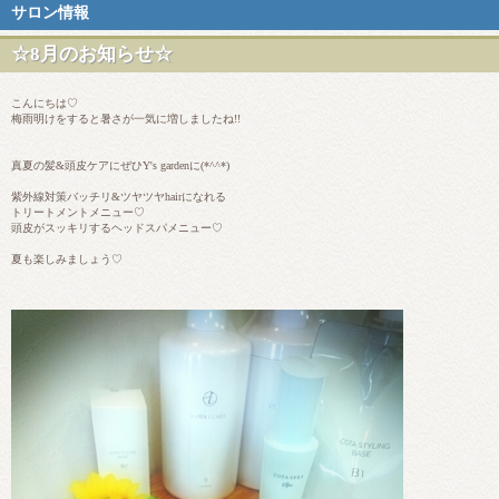
サロン情報
☆8月のお知らせ☆
こんにちは♡
梅雨明けをすると暑さが一気に増しましたね!!
真夏の髪&頭皮ケアにぜひY's gardenに(*^^*)
紫外線対策バッチリ&ツヤツヤhairになれる
トリートメントメニュー♡
頭皮がスッキリするヘッドスパメニュー♡
夏も楽しみましょう♡