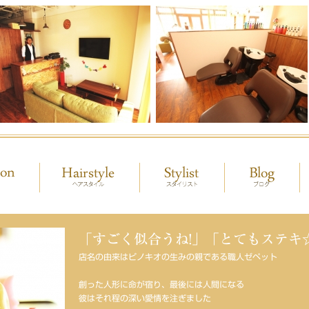
「すごく似合うね!」「とてもステキ
店名の由来はピノキオの生みの親である職人ゼペット
創った人形に命が宿り、最後には人間になる
彼はそれ程の深い愛情を注ぎました