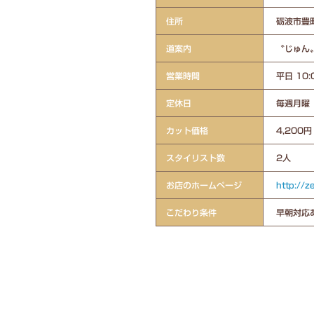
住所
砺波市豊町
道案内
〝じゅん
営業時間
平日 10:
定休日
毎週月曜
カット価格
4,200円
スタイリスト数
2人
お店のホームページ
http://z
こだわり条件
早朝対応あ