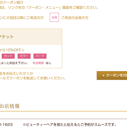
ignのクーポン紹介
細は、リンク先の「クーポン・メニュー」画面をご確認ください。
ンに２回目以降にご来店の方
ご来店の全員の方
Fチケット
ら10%OFF☆
カット
カラー
パーマ
たよ☆とお伝え下さい。
有効期限
なし
名をお伝えいただくか
ールでクーポンを転送してお使いください。
gn お店情報
-32-1623 ※ビューティーヘアを見たと伝えるとご予約がスムーズです。