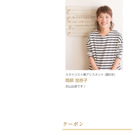
スタイリスト兼アシスタント (暦6年)
岡部 加奈子
お山出身です♪
クーポン