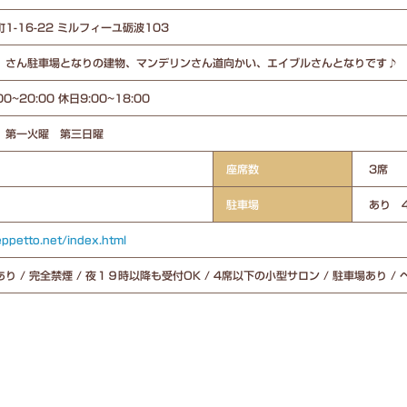
1-16-22 ミルフィーユ砺波103
〟さん駐車場となりの建物、マンデリンさん道向かい、エイブルさんとなりです♪
00~20:00 休日9:00~18:00
 第一火曜 第三日曜
座席数
3席
駐車場
あり 
eppetto.net/index.html
り / 完全禁煙 / 夜１９時以降も受付OK / 4席以下の小型サロン / 駐車場あり /