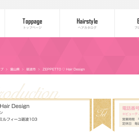
トップページ
ヘアカタログ
ブ
ップ
富山県
砺波市
ZEPPETTO ♡ Hair Design
air Design
電話番
イン
※ビューテ
 ミルフィーユ砺波103
営業時間 平日
定休日 毎