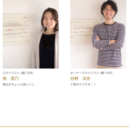
スタイリスト (暦12年)
オーナースタイリスト (暦14年)
南 雪乃
谷野 洋史
毎日がちょっと楽しく☆
丁寧がウリです♪♪