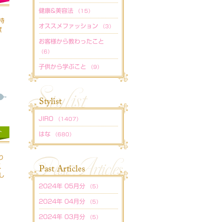
健康&美容法
（15）
持
オススメファッション
（3）
度
お客様から教わったこと
（6）
子供から学ぶこと
（9）
JIRO
（1407）
ト
はな
（680）
り
く
し
2024年 05月分
（5）
2024年 04月分
（5）
2024年 03月分
（5）