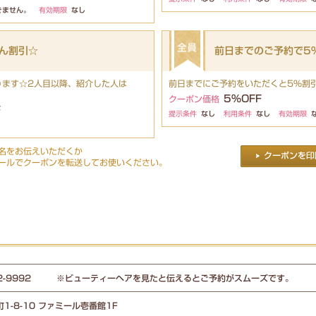
きません。
有効期限
なし
ん割引☆
前日までのご予約で5%
ります☆2人目以降、紹介した人は
前日までにご予約をいただくと5%割
5%OFF
クーポン価格
F
提示条件
なし
利用条件
なし
有効期限
し
名をお伝えいただくか
ールでクーポンを転送してお使いください。
-32-9992 ※ビューティーヘアを見たと伝えるとご予約がスムーズです。
1-8-10 ファミール壱番館1F