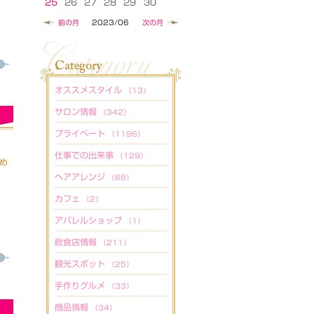
25
26
27
28
29
30
前の月
2023/06
次の月
オススメスタイル
（13）
サロン情報
（342）
プライベート
（1196）
仕事での出来事
（129）
め
ヘアアレンジ
（68）
カフェ
（2）
アパレルショップ
（1）
飲食店情報
（211）
観光スポット
（25）
手作りグルメ
（33）
商品情報
（34）