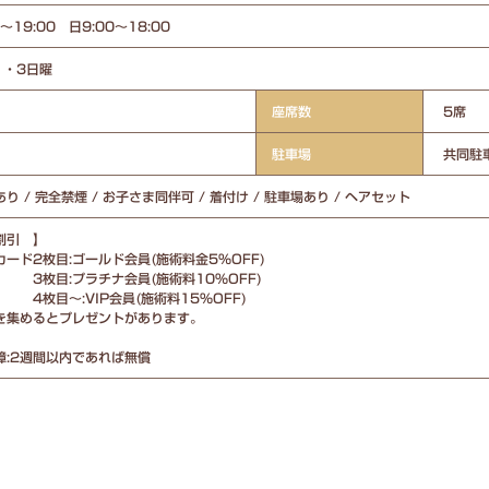
～19:00 日9:00～18:00
1・3日曜
座席数
5席
駐車場
共同駐
り / 完全禁煙 / お子さま同伴可 / 着付け / 駐車場あり / ヘアセット
割引 】
ード2枚目:ゴールド会員(施術料金5%OFF)
:プラチナ会員(施術料10%OFF)
:VIP会員(施術料15%OFF)
を集めるとプレゼントがあります。
障:2週間以内であれば無償