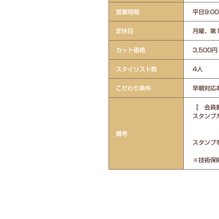
営業時間
平日9:00
定休日
月曜、第
カット価格
3,500円
スタイリスト数
4人
こだわり条件
早朝対応あ
【 会員
スタンプカ
3枚目
備考
4枚目～
スタンプ
※技術保