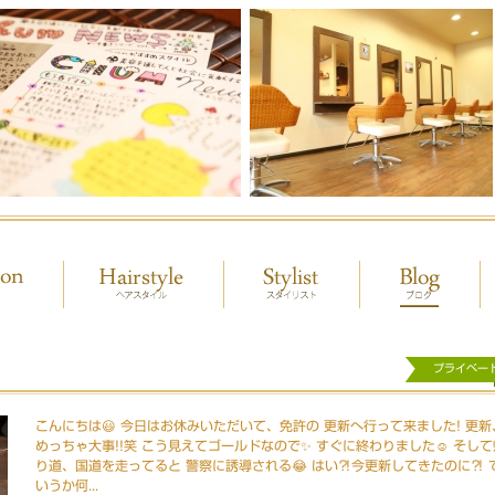
プライベー
こんにちは😃 今日はお休みいただいて、免許の 更新へ行って来ました! 更新
めっちゃ大事!!笑 こう見えてゴールドなので✨ すぐに終わりました☺️ そして
り道、国道を走ってると 警察に誘導される😂 はい⁈今更新してきたのに⁈ 
いうか何...