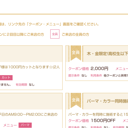
細は、リンク先の「クーポン・メニュー」画面をご確認ください。
ンに２回目以降にご来店の方
ご来店の全員の方
木・金限定!高校生以下
様は1000円カットとなります☆(2人
2,000円
クーポン価格
メニュ
提示条件
なし
利用条件
他クーポンと併用
カット
きません。
有効期限
なし
パーマ・カラー同時施術
日のAM9:00～PM2:00にご来店の
パーマ・カラーを同時に施術すると1
1500円OFF
クーポン価格
メ
メニュー
パーマ
提示条件
なし
利用条件
なし
有効期限