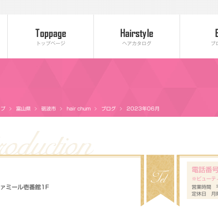
トップページ
ヘアカタログ
ブ
ップ
富山県
砺波市
hair chum
ブログ
2023年06月
電話番
※ビューテ
 ファミール壱番館1F
営業時間 平
定休日 月