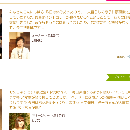
みなさんこんにちは😃 昨日は休みだったので、一人暮らしの息子に扇風機を
っていきました お昼はインドカレーが食べたいっ?ということで、近くの印
家に行きました 昔からあったのは知ってましたが、なかなか行く機会がなく
て、今回初挑戦です ...
オーナー （暦26年）
JIRO
プライベー
お久しぶりです! 最近全く体力がなく、 毎日気絶するように眠りについて お
ます🤣 スマホが顔に振ってこようが、 ベッド下に落ちようが爆睡💤 朝びっ
りします😵 今日はお休み❣️ゆっくりします☺️ さて先日、ぶーちゃんが大事に
てる おもちゃが壊れ...
マネージャー （暦17年）
はな