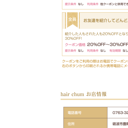
提示条件
なし
利用条件
他クーポンと併用で
お友達を紹介してどんど
紹介した人もされた人も20%OFFとな
30%OFF!
20%OFF～30%OF
クーポン価格
提示条件
なし
利用条件
なし
有効期限
な
クーポンをご利用の際はお電話でクーポン
右のボタンから印刷されるか携帯電話にメ
hair chum お店情報
電話番号
0763
住所
砺波市豊町