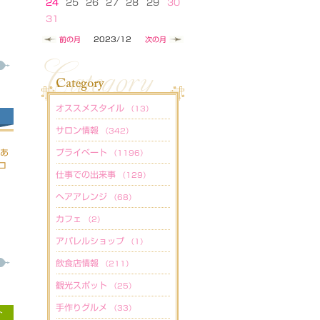
24
25
26
27
28
29
30
31
前の月
2023/12
次の月
オススメスタイル
（13）
サロン情報
（342）
、あ
プライベート
（1196）
ロ
仕事での出来事
（129）
ヘアアレンジ
（68）
カフェ
（2）
アパレルショップ
（1）
飲食店情報
（211）
観光スポット
（25）
手作りグルメ
（33）
ト