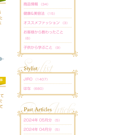
商品情報
（34）
ぶ
健康&美容法
（15）
た
オススメファッション
ぶ
（3）
お客様から教わったこと
（6）
子供から学ぶこと
（9）
JIRO
（1407）
事
はな
（680）
さて
ぐ
て
2024年 05月分
（5）
2024年 04月分
（5）