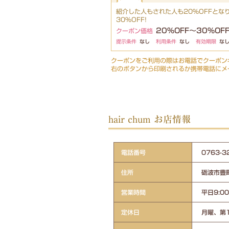
紹介した人もされた人も20%OFFとな
30%OFF!
20%OFF～30%OF
クーポン価格
提示条件
なし
利用条件
なし
有効期限
な
クーポンをご利用の際はお電話でクーポン
右のボタンから印刷されるか携帯電話にメ
hair chum お店情報
電話番号
0763
住所
砺波市豊町
営業時間
平日9:00
定休日
月曜、第