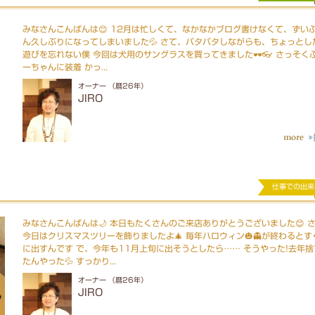
みなさんこんばんは😊 12月は忙しくて、なかなかブログ書けなくて、ずい
ん久しぶりになってしまいました💦 さて、バタバタしながらも、ちょっとし
遊びを忘れない僕 今回は犬用のサングラスを買ってきました🕶️👓 さっそく
ーちゃんに装着 かっ...
オーナー （暦26年）
JIRO
仕事での出来
みなさんこんばんは🌙 本日もたくさんのご来店ありがとうございました😊 
今日はクリスマスツリーを飾りましたよ🎄 毎年ハロウィン🎃👻が終わるとす
に出すんです で、今年も11月上旬に出そうとしたら…… そうやった!去年捨
たんやった💦 すっかり...
オーナー （暦26年）
JIRO