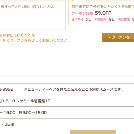
ります☆2人目以降、紹介した人は
前日までにご予約をいただくと5%割
5%OFF
クーポン価格
F
提示条件
なし
利用条件
なし
有効期限
し
名をお伝えいただくか
ールでクーポンを転送してお使いください。
-32-9992 ※ビューティーヘアを見たと伝えるとご予約がスムーズです。
1-8-10 ファミール壱番館1F
～19:00 日9:00～18:00
1・3日曜