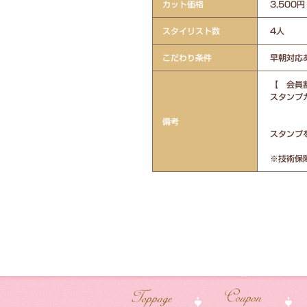
カット価格
3,500円
スタイリスト数
4人
こだわり条件
早朝対応あ
【 会員
スタンプカ
3枚目
備考
4枚目～
スタンプ
※技術保