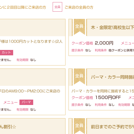
ンに２回目以降にご来店の方
ご来店の全員の方
木・金限定!高校生以下
様は1000円カットとなります☆(2人
2,000円
クーポン価格
メニュ
提示条件
なし
利用条件
他クーポンと併用
カット
きません。
有効期限
なし
パーマ・カラー同時施術
日のAM9:00～PM2:00にご来店の
パーマ・カラーを同時に施術すると1
1500円OFF
クーポン価格
メ
メニュー
パーマ
提示条件
なし
利用条件
なし
有効期限
きません。
有効期限
なし
ん割引☆
前日までのご予約で5%