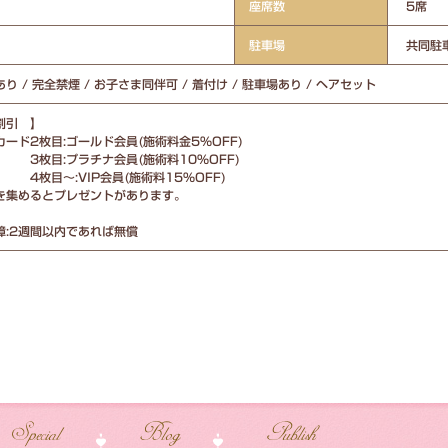
座席数
5席
駐車場
共同駐
り / 完全禁煙 / お子さま同伴可 / 着付け / 駐車場あり / ヘアセット
割引 】
ード2枚目:ゴールド会員(施術料金5%OFF)
:プラチナ会員(施術料10%OFF)
:VIP会員(施術料15%OFF)
を集めるとプレゼントがあります。
障:2週間以内であれば無償