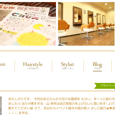
プライベー
お久しぶりです。 今月はお父さんから厄介な風邪を もらい、ずーっと拗ら
ました🤧 治りが悪すぎる…🥶 来年は自己免疫力を上げたいと思います! 上げ
教えてください😂 さて、先日からイベント続きの我が家🎶 少しご紹介🎄💝
↓↓↓ まずは...