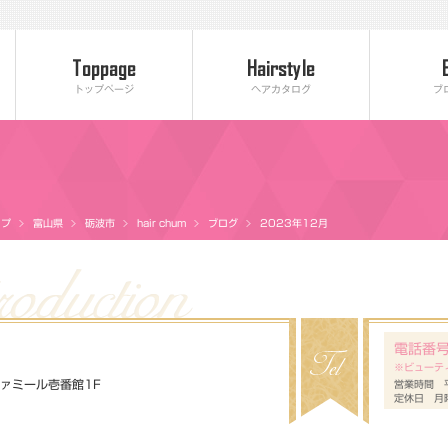
トップページ
ヘアカタログ
ブ
ップ
富山県
砺波市
hair chum
ブログ
2023年12月
電話番
※ビューテ
 ファミール壱番館1F
営業時間 平
定休日 月