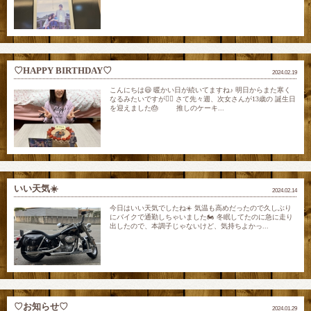
♡HAPPY BIRTHDAY♡
2024.02.19
こんにちは😃 暖かい日が続いてますね♪ 明日からまた寒く
なるみたいですが😮‍💨 さて先々週、次女さんが13歳の 誕生日
を迎えました🎂 推しのケーキ...
いい天気☀️
2024.02.14
今日はいい天気でしたね☀️ 気温も高めだったので久しぶり
にバイクで通勤しちゃいました🏍️ 冬眠してたのに急に走り
出したので、本調子じゃないけど、気持ちよかっ...
♡お知らせ♡
2024.01.29