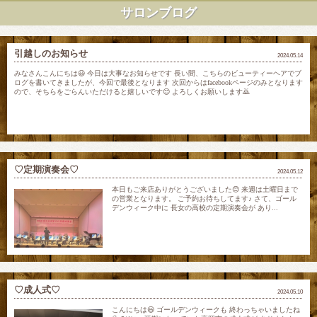
サロンブログ
引越しのお知らせ
2024.05.14
みなさんこんにちは😃 今日は大事なお知らせです 長い間、こちらのビューティーヘアでブ
ログを書いてきましたが、今回で最後となります 次回からはfacebookページのみとなります
ので、そちらをごらんいただけると嬉しいです😊 よろしくお願いします🙇
♡定期演奏会♡
2024.05.12
本日もご来店ありがとうございました😊 来週は土曜日まで
の営業となります。 ご予約お待ちしてます♪ さて、ゴール
デンウィーク中に 長女の高校の定期演奏会が あり...
♡成人式♡
2024.05.10
こんにちは😃 ゴールデンウィークも 終わっちゃいましたね