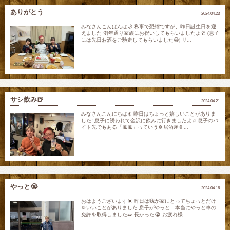
ありがとう
2024.04.23
みなさんこんばんは🌙 私事で恐縮ですが、昨日誕生日を迎
えました 例年通り家族にお祝いしてもらいましたよ🥂 (息子
には先日お酒をご馳走してもらいました😁) リ...
サシ飲み🍺
2024.04.21
みなさんこんにちは☀️ 昨日はちょっと嬉しいことがありま
した! 息子に誘われて金沢に飲みに行きましたよ♫ 息子のバ
イト先でもある「風風」っていう🏮居酒屋🏮...
やっと😭
2024.04.16
おはようございます☀ 昨日は我が家にとってちょっとだけ
🤏いいことがありました 息子がやっと…本当にやっと車の
免許を取得しました🚙 長かった😭 お疲れ様...