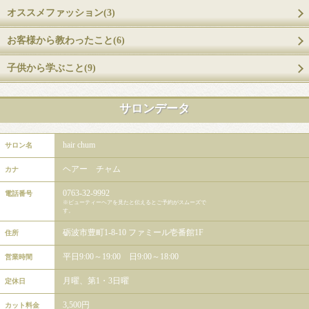
オススメファッション(3)
お客様から教わったこと(6)
子供から学ぶこと(9)
サロンデータ
hair chum
サロン名
ヘアー チャム
カナ
0763-32-9992
電話番号
※ビューティーヘアを見たと伝えるとご予約がスムーズで
す。
砺波市豊町1-8-10 ファミール壱番館1F
住所
平日9:00～19:00 日9:00～18:00
営業時間
月曜、第1・3日曜
定休日
3,500円
カット料金