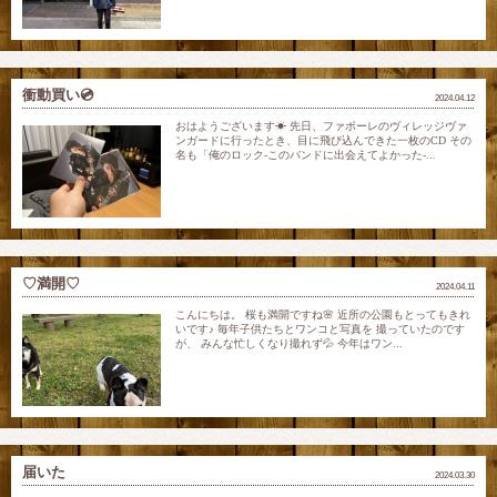
衝動買い💿
2024.04.12
おはようございます☀ 先日、ファボーレのヴィレッジヴァ
ンガードに行ったとき、目に飛び込んできた一枚のCD その
名も「俺のロック-このバンドに出会えてよかった-...
♡満開♡
2024.04.11
こんにちは。 桜も満開ですね🌸 近所の公園もとってもきれ
いです♪ 毎年子供たちとワンコと写真を 撮っていたのです
が、 みんな忙しくなり撮れず💦 今年はワン...
届いた
2024.03.30