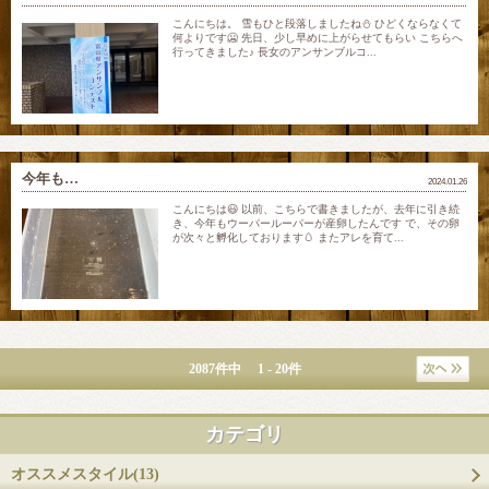
こんにちは。 雪もひと段落しましたね⛄️ ひどくならなくて
何よりです🥶 先日、少し早めに上がらせてもらい こちらへ
行ってきました♪ 長女のアンサンブルコ...
今年も…
2024.01.26
こんにちは😃 以前、こちらで書きましたが、去年に引き続
き、今年もウーパールーパーが産卵したんです で、その卵
が次々と孵化しております🥚 またアレを育て...
2087件中 1 - 20件
カテゴリ
オススメスタイル(13)