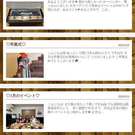
おはようございます☀ 前から欲しかったキーハンガー、買
っちゃいました ギターアンプ で有名なマーシャルのやつ 子
供たちが、あまりにも🔑をなくすので、これ...
♡卒業式♡
2024.03.29
こんにちは😃 あっという間に3月も終わりそう ですね💦 今
月は卒業式のお客様がいらして くださいました🎶 ご卒業お
めでとうございます🎓 ...
♡3月のイベント♡
2024.03.19
こんにちは! まだ風が冷たくて寒いですね🥶 でも花粉症は絶
賛発症中という、 辛い状態です🤧 さて、今日は今月の我が
家の イベントをご紹介します🎎 まずは...