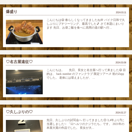
爆盛り
2024.03.11
こんにちは😃 春らしくなってきましたね🌸 バイク日和で久
しぶりにプチツーリング、最高でした🎵 さて本題にまいり
ます 先日、お昼ご飯を食べに高岡の道の駅へ行...
♡名古屋遠征♡
2024.03.08
こんにちは。 先日、長女と名古屋へ行って来ました😃 目
的は、 back number のファンクラブ 限定ツアー🎶 初のZepp
でした。 老体には堪えましたが、 ...
♡久しぶりの♡
2024.02.27
先日、久しぶりの試写会へ 行ってきました😊 3,4年ぶり⁈に
当選しました✨ 「52ヘルツのクジラたち」です。 2021年の
本屋大賞の作品でした。 長女が大...