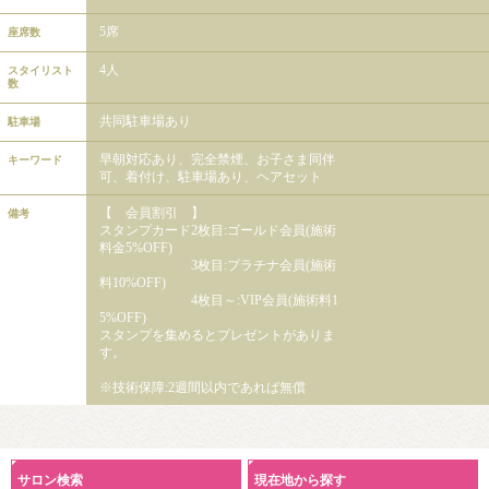
5席
座席数
4人
スタイリスト
数
共同駐車場あり
駐車場
早朝対応あり、完全禁煙、お子さま同伴
キーワード
可、着付け、駐車場あり、ヘアセット
【 会員割引 】
備考
スタンプカード2枚目:ゴールド会員(施術
料金5%OFF)
3枚目:プラチナ会員(施術
料10%OFF)
4枚目～:VIP会員(施術料1
5%OFF)
スタンプを集めるとプレゼントがありま
す。
※技術保障:2週間以内であれば無償
サロン検索
現在地から探す