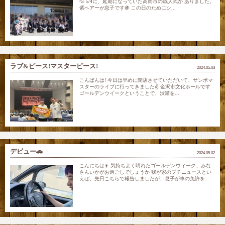
💦 5/4に、延期になっていた高岡市の成人式が ありました。
紫ヘアーが息子です🍇 この日のためにシ...
ラブ&ピース!マスターピース!
2024.05.03
こんばんは! 今日は早めに閉店させていただいて、サンボマ
スターのライブに行ってきました✌️ 金沢市文化ホールです
ゴールデンウイークということで、渋滞を...
デビュー🚗
2024.05.02
こんにちは☀️ 気持ちよく晴れたゴールデンウィーク、みな
さんいかがお過ごしでしょうか 我が家のプチニュースとい
えば、先日こちらで報告しましたが、息子が車の免許を...