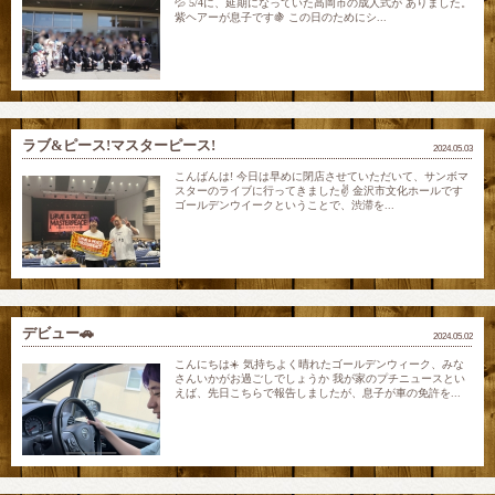
💦 5/4に、延期になっていた高岡市の成人式が ありました。
紫ヘアーが息子です🍇 この日のためにシ...
ラブ&ピース!マスターピース!
2024.05.03
こんばんは! 今日は早めに閉店させていただいて、サンボマ
スターのライブに行ってきました✌️ 金沢市文化ホールです
ゴールデンウイークということで、渋滞を...
デビュー🚗
2024.05.02
こんにちは☀️ 気持ちよく晴れたゴールデンウィーク、みな
さんいかがお過ごしでしょうか 我が家のプチニュースとい
えば、先日こちらで報告しましたが、息子が車の免許を...