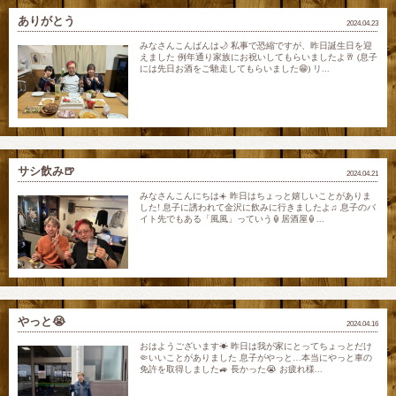
ありがとう
2024.04.23
みなさんこんばんは🌙 私事で恐縮ですが、昨日誕生日を迎
えました 例年通り家族にお祝いしてもらいましたよ🥂 (息子
には先日お酒をご馳走してもらいました😁) リ...
サシ飲み🍺
2024.04.21
みなさんこんにちは☀️ 昨日はちょっと嬉しいことがありま
した! 息子に誘われて金沢に飲みに行きましたよ♫ 息子のバ
イト先でもある「風風」っていう🏮居酒屋🏮...
やっと😭
2024.04.16
おはようございます☀ 昨日は我が家にとってちょっとだけ
🤏いいことがありました 息子がやっと…本当にやっと車の
免許を取得しました🚙 長かった😭 お疲れ様...