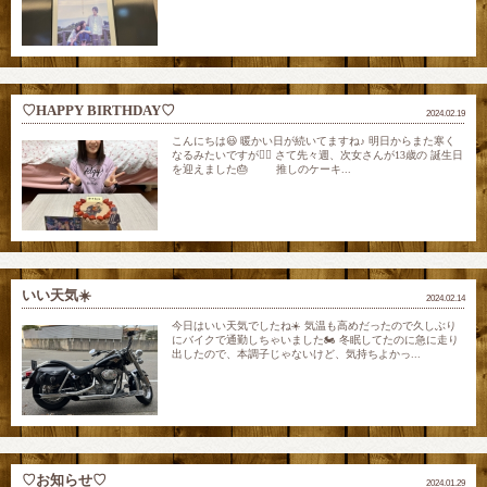
♡HAPPY BIRTHDAY♡
2024.02.19
こんにちは😃 暖かい日が続いてますね♪ 明日からまた寒く
なるみたいですが😮‍💨 さて先々週、次女さんが13歳の 誕生日
を迎えました🎂 推しのケーキ...
いい天気☀️
2024.02.14
今日はいい天気でしたね☀️ 気温も高めだったので久しぶり
にバイクで通勤しちゃいました🏍️ 冬眠してたのに急に走り
出したので、本調子じゃないけど、気持ちよかっ...
♡お知らせ♡
2024.01.29