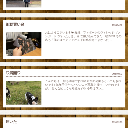
衝動買い💿
2024.04.12
おはようございます☀ 先日、ファボーレのヴィレッジヴァ
ンガードに行ったとき、目に飛び込んできた一枚のCD その
名も「俺のロック-このバンドに出会えてよかった-...
♡満開♡
2024.04.11
こんにちは。 桜も満開ですね🌸 近所の公園もとってもきれ
いです♪ 毎年子供たちとワンコと写真を 撮っていたのです
が、 みんな忙しくなり撮れず💦 今年はワン...
届いた
2024.03.30