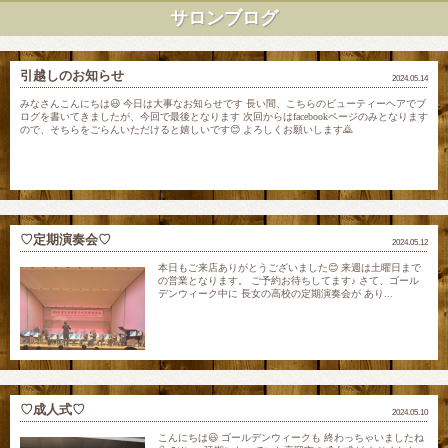
サロンブログ
引越しのお知らせ
2024.05.14
みなさんこんにちは😃 今日は大事なお知らせです 長い間、こちらのビューティーヘアでブ
ログを書いてきましたが、今回で最後となります 次回からはfacebookページのみとなります
ので、そちらをごらんいただけると嬉しいです😊 よろしくお願いします🙇
♡定期演奏会♡
2024.05.12
本日もご来店ありがとうございました😊 来週は土曜日まで
の営業となります。 ご予約お待ちしてます♪ さて、ゴール
デンウィーク中に 長女の高校の定期演奏会が あり...
♡成人式♡
2024.05.10
こんにちは😃 ゴールデンウィークも 終わっちゃいましたね