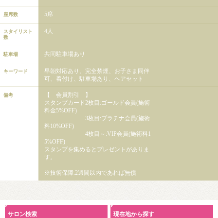
5席
座席数
4人
スタイリスト
数
共同駐車場あり
駐車場
早朝対応あり、完全禁煙、お子さま同伴
キーワード
可、着付け、駐車場あり、ヘアセット
【 会員割引 】
備考
スタンプカード2枚目:ゴールド会員(施術
料金5%OFF)
3枚目:プラチナ会員(施術
料10%OFF)
4枚目～:VIP会員(施術料1
5%OFF)
スタンプを集めるとプレゼントがありま
す。
※技術保障:2週間以内であれば無償
サロン検索
現在地から探す