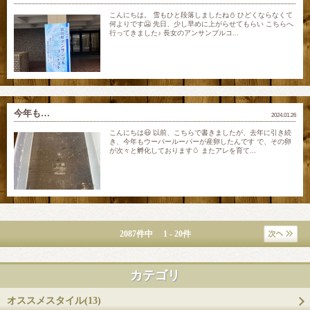
こんにちは。 雪もひと段落しましたね⛄️ ひどくならなくて
何よりです🥶 先日、少し早めに上がらせてもらい こちらへ
行ってきました♪ 長女のアンサンブルコ...
今年も…
2024.01.26
こんにちは😃 以前、こちらで書きましたが、去年に引き続
き、今年もウーパールーパーが産卵したんです で、その卵
が次々と孵化しております🥚 またアレを育て...
2087件中 1 - 20件
カテゴリ
オススメスタイル(13)