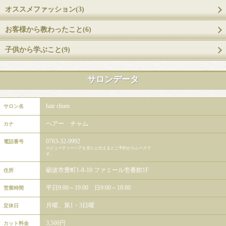
オススメファッション(3)
お客様から教わったこと(6)
子供から学ぶこと(9)
サロンデータ
hair chum
サロン名
ヘアー チャム
カナ
0763-32-9992
電話番号
※ビューティーヘアを見たと伝えるとご予約がスムーズで
す。
砺波市豊町1-8-10 ファミール壱番館1F
住所
平日9:00～19:00 日9:00～18:00
営業時間
月曜、第1・3日曜
定休日
3,500円
カット料金