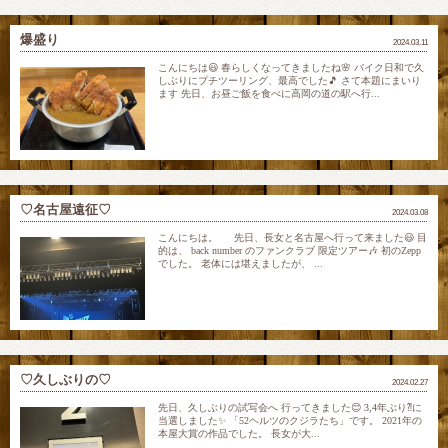
爆盛り
2024.03.11
こんにちは😃 春らしくなってきましたね🌸 バイク日和で久
しぶりにプチツーリング、最高でした🎵 さて本題にまいり
ます 先日、お昼ご飯を食べに高岡の道の駅へ行...
♡名古屋遠征♡
2024.03.08
こんにちは。 先日、長女と名古屋へ行って来ました😃 目
的は、 back number のファンクラブ 限定ツアー🎶 初のZepp
でした。 老体には堪えましたが、 ...
♡久しぶりの♡
2024.02.27
先日、久しぶりの試写会へ 行ってきました😊 3,4年ぶり⁈に
当選しました✨ 「52ヘルツのクジラたち」です。 2021年の
本屋大賞の作品でした。 長女が大...