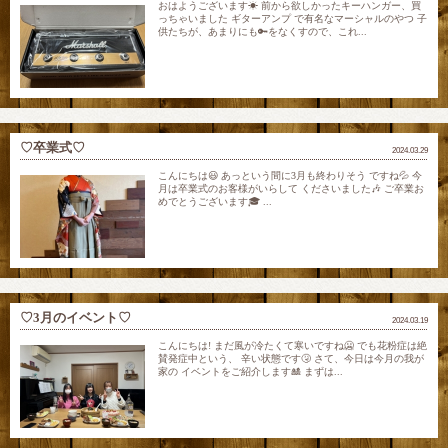
おはようございます☀ 前から欲しかったキーハンガー、買
っちゃいました ギターアンプ で有名なマーシャルのやつ 子
供たちが、あまりにも🔑をなくすので、これ...
♡卒業式♡
2024.03.29
こんにちは😃 あっという間に3月も終わりそう ですね💦 今
月は卒業式のお客様がいらして くださいました🎶 ご卒業お
めでとうございます🎓 ...
♡3月のイベント♡
2024.03.19
こんにちは! まだ風が冷たくて寒いですね🥶 でも花粉症は絶
賛発症中という、 辛い状態です🤧 さて、今日は今月の我が
家の イベントをご紹介します🎎 まずは...