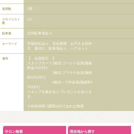
5席
座席数
4人
スタイリスト
数
共同駐車場あり
駐車場
早朝対応あり、完全禁煙、お子さま同伴
キーワード
可、着付け、駐車場あり、ヘアセット
【 会員割引 】
備考
スタンプカード2枚目:ゴールド会員(施術
料金5%OFF)
3枚目:プラチナ会員(施術
料10%OFF)
4枚目～:VIP会員(施術料1
5%OFF)
スタンプを集めるとプレゼントがありま
す。
※技術保障:2週間以内であれば無償
サロン検索
現在地から探す