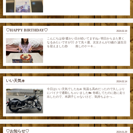
♡HAPPY BIRTHDAY♡
2024.02.19
こんにちは😃 暖かい日が続いてますね♪ 明日からまた寒く
なるみたいですが😮‍💨 さて先々週、次女さんが13歳の 誕生日
を迎えました🎂 推しのケーキ...
いい天気☀️
2024.02.14
今日はいい天気でしたね☀️ 気温も高めだったので久しぶり
にバイクで通勤しちゃいました🏍️ 冬眠してたのに急に走り
出したので、本調子じゃないけど、気持ちよかっ...
♡お知らせ♡
2024.01.29