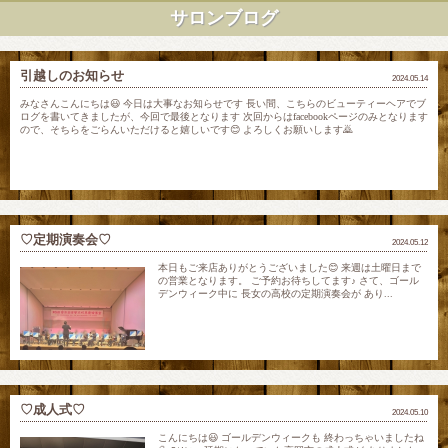
サロンブログ
引越しのお知らせ
2024.05.14
みなさんこんにちは😃 今日は大事なお知らせです 長い間、こちらのビューティーヘアでブ
ログを書いてきましたが、今回で最後となります 次回からはfacebookページのみとなります
ので、そちらをごらんいただけると嬉しいです😊 よろしくお願いします🙇
♡定期演奏会♡
2024.05.12
本日もご来店ありがとうございました😊 来週は土曜日まで
の営業となります。 ご予約お待ちしてます♪ さて、ゴール
デンウィーク中に 長女の高校の定期演奏会が あり...
♡成人式♡
2024.05.10
こんにちは😃 ゴールデンウィークも 終わっちゃいましたね