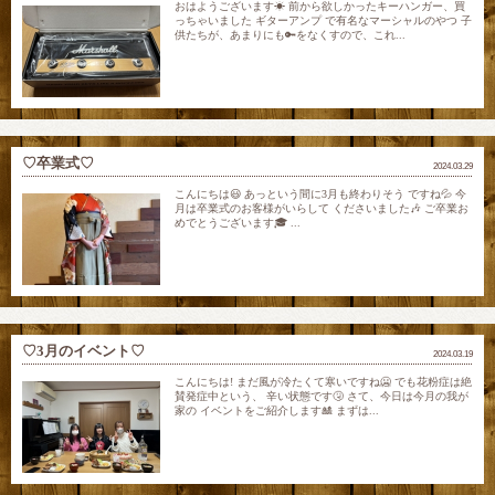
おはようございます☀ 前から欲しかったキーハンガー、買
っちゃいました ギターアンプ で有名なマーシャルのやつ 子
供たちが、あまりにも🔑をなくすので、これ...
♡卒業式♡
2024.03.29
こんにちは😃 あっという間に3月も終わりそう ですね💦 今
月は卒業式のお客様がいらして くださいました🎶 ご卒業お
めでとうございます🎓 ...
♡3月のイベント♡
2024.03.19
こんにちは! まだ風が冷たくて寒いですね🥶 でも花粉症は絶
賛発症中という、 辛い状態です🤧 さて、今日は今月の我が
家の イベントをご紹介します🎎 まずは...