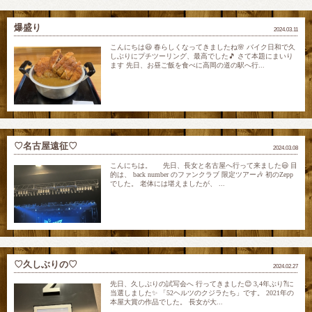
爆盛り
2024.03.11
こんにちは😃 春らしくなってきましたね🌸 バイク日和で久
しぶりにプチツーリング、最高でした🎵 さて本題にまいり
ます 先日、お昼ご飯を食べに高岡の道の駅へ行...
♡名古屋遠征♡
2024.03.08
こんにちは。 先日、長女と名古屋へ行って来ました😃 目
的は、 back number のファンクラブ 限定ツアー🎶 初のZepp
でした。 老体には堪えましたが、 ...
♡久しぶりの♡
2024.02.27
先日、久しぶりの試写会へ 行ってきました😊 3,4年ぶり⁈に
当選しました✨ 「52ヘルツのクジラたち」です。 2021年の
本屋大賞の作品でした。 長女が大...