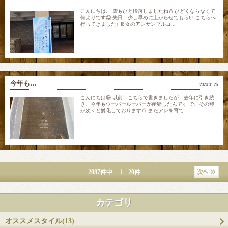
こんにちは。 雪もひと段落しましたね⛄️ ひどくならなくて
何よりです🥶 先日、少し早めに上がらせてもらい こちらへ
行ってきました♪ 長女のアンサンブルコ...
今年も…
2024.01.26
こんにちは😃 以前、こちらで書きましたが、去年に引き続
き、今年もウーパールーパーが産卵したんです で、その卵
が次々と孵化しております🥚 またアレを育て...
2087件中 1 - 20件
カテゴリ
オススメスタイル(13)