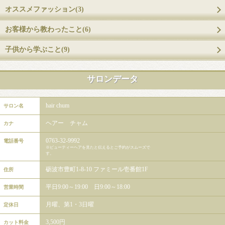
オススメファッション(3)
お客様から教わったこと(6)
子供から学ぶこと(9)
サロンデータ
hair chum
サロン名
ヘアー チャム
カナ
0763-32-9992
電話番号
※ビューティーヘアを見たと伝えるとご予約がスムーズで
す。
砺波市豊町1-8-10 ファミール壱番館1F
住所
平日9:00～19:00 日9:00～18:00
営業時間
月曜、第1・3日曜
定休日
3,500円
カット料金