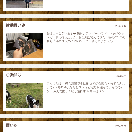
衝動買い💿
2024.04.12
おはようございます☀ 先日、ファボーレのヴィレッジヴァ
ンガードに行ったとき、目に飛び込んできた一枚のCD その
名も「俺のロック-このバンドに出会えてよかった-...
♡満開♡
2024.04.11
こんにちは。 桜も満開ですね🌸 近所の公園もとってもきれ
いです♪ 毎年子供たちとワンコと写真を 撮っていたのです
が、 みんな忙しくなり撮れず💦 今年はワン...
届いた
2024.03.30