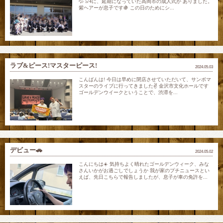
💦 5/4に、延期になっていた高岡市の成人式が ありました。
紫ヘアーが息子です🍇 この日のためにシ...
ラブ&ピース!マスターピース!
2024.05.03
こんばんは! 今日は早めに閉店させていただいて、サンボマ
スターのライブに行ってきました✌️ 金沢市文化ホールです
ゴールデンウイークということで、渋滞を...
デビュー🚗
2024.05.02
こんにちは☀️ 気持ちよく晴れたゴールデンウィーク、みな
さんいかがお過ごしでしょうか 我が家のプチニュースとい
えば、先日こちらで報告しましたが、息子が車の免許を...