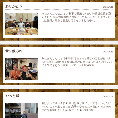
ありがとう
2024.04.23
みなさんこんばんは🌙 私事で恐縮ですが、昨日誕生日を迎
えました 例年通り家族にお祝いしてもらいましたよ🥂 (息子
には先日お酒をご馳走してもらいました😁) リ...
サシ飲み🍺
2024.04.21
みなさんこんにちは☀️ 昨日はちょっと嬉しいことがありま
した! 息子に誘われて金沢に飲みに行きましたよ♫ 息子のバ
イト先でもある「風風」っていう🏮居酒屋🏮...
やっと😭
2024.04.16
おはようございます☀ 昨日は我が家にとってちょっとだけ
🤏いいことがありました 息子がやっと…本当にやっと車の
免許を取得しました🚙 長かった😭 お疲れ様...