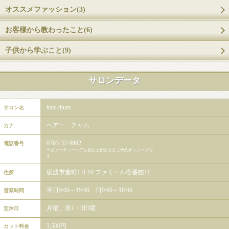
オススメファッション(3)
お客様から教わったこと(6)
子供から学ぶこと(9)
サロンデータ
hair chum
サロン名
ヘアー チャム
カナ
0763-32-9992
電話番号
※ビューティーヘアを見たと伝えるとご予約がスムーズで
す。
砺波市豊町1-8-10 ファミール壱番館1F
住所
平日9:00～19:00 日9:00～18:00
営業時間
月曜、第1・3日曜
定休日
3,500円
カット料金