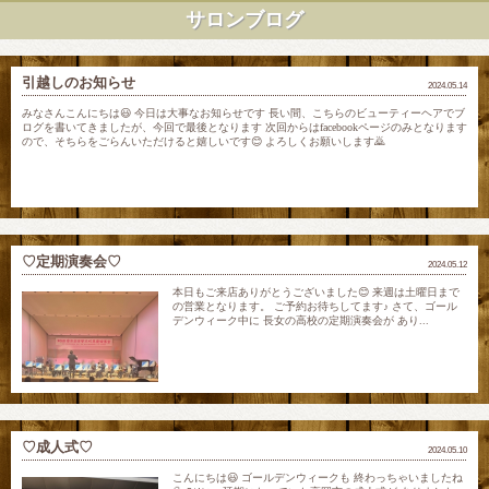
サロンブログ
引越しのお知らせ
2024.05.14
みなさんこんにちは😃 今日は大事なお知らせです 長い間、こちらのビューティーヘアでブ
ログを書いてきましたが、今回で最後となります 次回からはfacebookページのみとなります
ので、そちらをごらんいただけると嬉しいです😊 よろしくお願いします🙇
♡定期演奏会♡
2024.05.12
本日もご来店ありがとうございました😊 来週は土曜日まで
の営業となります。 ご予約お待ちしてます♪ さて、ゴール
デンウィーク中に 長女の高校の定期演奏会が あり...
♡成人式♡
2024.05.10
こんにちは😃 ゴールデンウィークも 終わっちゃいましたね