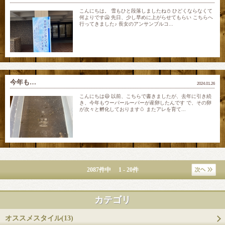
こんにちは。 雪もひと段落しましたね⛄️ ひどくならなくて
何よりです🥶 先日、少し早めに上がらせてもらい こちらへ
行ってきました♪ 長女のアンサンブルコ...
今年も…
2024.01.26
こんにちは😃 以前、こちらで書きましたが、去年に引き続
き、今年もウーパールーパーが産卵したんです で、その卵
が次々と孵化しております🥚 またアレを育て...
2087件中 1 - 20件
カテゴリ
オススメスタイル(13)