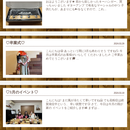
おはようございます☀ 前から欲しかったキーハンガー、買
っちゃいました ギターアンプ で有名なマーシャルのやつ 子
供たちが、あまりにも🔑をなくすので、これ...
♡卒業式♡
2024.03.29
こんにちは😃 あっという間に3月も終わりそう ですね💦 今
月は卒業式のお客様がいらして くださいました🎶 ご卒業お
めでとうございます🎓 ...
♡3月のイベント♡
2024.03.19
こんにちは! まだ風が冷たくて寒いですね🥶 でも花粉症は絶
賛発症中という、 辛い状態です🤧 さて、今日は今月の我が
家の イベントをご紹介します🎎 まずは...