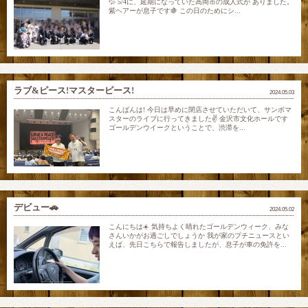
💦 5/4に、延期になっていた高岡市の成人式が ありました。
紫ヘアーが息子です🍇 この日のためにシ...
ラブ&ピース!マスターピース!
2024.05.03
こんばんは! 今日は早めに閉店させていただいて、サンボマ
スターのライブに行ってきました✌️ 金沢市文化ホールです
ゴールデンウイークということで、渋滞を...
デビュー🚗
2024.05.02
こんにちは☀️ 気持ちよく晴れたゴールデンウィーク、みな
さんいかがお過ごしでしょうか 我が家のプチニュースとい
えば、先日こちらで報告しましたが、息子が車の免許を...