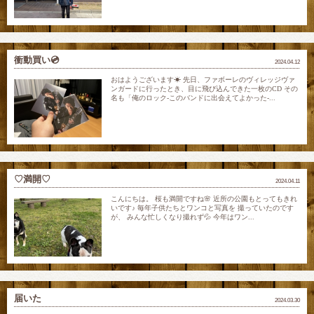
衝動買い💿
2024.04.12
おはようございます☀ 先日、ファボーレのヴィレッジヴァ
ンガードに行ったとき、目に飛び込んできた一枚のCD その
名も「俺のロック-このバンドに出会えてよかった-...
♡満開♡
2024.04.11
こんにちは。 桜も満開ですね🌸 近所の公園もとってもきれ
いです♪ 毎年子供たちとワンコと写真を 撮っていたのです
が、 みんな忙しくなり撮れず💦 今年はワン...
届いた
2024.03.30