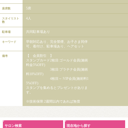
5席
座席数
4人
スタイリスト
数
共同駐車場あり
駐車場
早朝対応あり、完全禁煙、お子さま同伴
キーワード
可、着付け、駐車場あり、ヘアセット
【 会員割引 】
備考
スタンプカード2枚目:ゴールド会員(施術
料金5%OFF)
3枚目:プラチナ会員(施術
料10%OFF)
4枚目～:VIP会員(施術料1
5%OFF)
スタンプを集めるとプレゼントがありま
す。
※技術保障:2週間以内であれば無償
サロン検索
現在地から探す