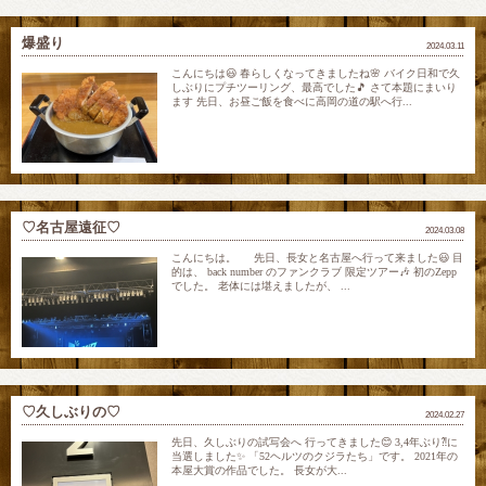
爆盛り
2024.03.11
こんにちは😃 春らしくなってきましたね🌸 バイク日和で久
しぶりにプチツーリング、最高でした🎵 さて本題にまいり
ます 先日、お昼ご飯を食べに高岡の道の駅へ行...
♡名古屋遠征♡
2024.03.08
こんにちは。 先日、長女と名古屋へ行って来ました😃 目
的は、 back number のファンクラブ 限定ツアー🎶 初のZepp
でした。 老体には堪えましたが、 ...
♡久しぶりの♡
2024.02.27
先日、久しぶりの試写会へ 行ってきました😊 3,4年ぶり⁈に
当選しました✨ 「52ヘルツのクジラたち」です。 2021年の
本屋大賞の作品でした。 長女が大...