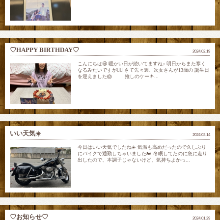
♡HAPPY BIRTHDAY♡
2024.02.19
こんにちは😃 暖かい日が続いてますね♪ 明日からまた寒く
なるみたいですが😮‍💨 さて先々週、次女さんが13歳の 誕生日
を迎えました🎂 推しのケーキ...
いい天気☀️
2024.02.14
今日はいい天気でしたね☀️ 気温も高めだったので久しぶり
にバイクで通勤しちゃいました🏍️ 冬眠してたのに急に走り
出したので、本調子じゃないけど、気持ちよかっ...
♡お知らせ♡
2024.01.29