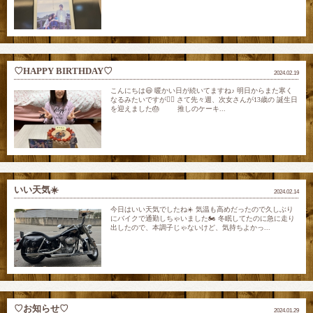
♡HAPPY BIRTHDAY♡
2024.02.19
こんにちは😃 暖かい日が続いてますね♪ 明日からまた寒く
なるみたいですが😮‍💨 さて先々週、次女さんが13歳の 誕生日
を迎えました🎂 推しのケーキ...
いい天気☀️
2024.02.14
今日はいい天気でしたね☀️ 気温も高めだったので久しぶり
にバイクで通勤しちゃいました🏍️ 冬眠してたのに急に走り
出したので、本調子じゃないけど、気持ちよかっ...
♡お知らせ♡
2024.01.29