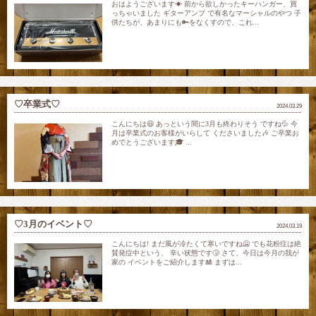
おはようございます☀ 前から欲しかったキーハンガー、買
っちゃいました ギターアンプ で有名なマーシャルのやつ 子
供たちが、あまりにも🔑をなくすので、これ...
♡卒業式♡
2024.03.29
こんにちは😃 あっという間に3月も終わりそう ですね💦 今
月は卒業式のお客様がいらして くださいました🎶 ご卒業お
めでとうございます🎓 ...
♡3月のイベント♡
2024.03.19
こんにちは! まだ風が冷たくて寒いですね🥶 でも花粉症は絶
賛発症中という、 辛い状態です🤧 さて、今日は今月の我が
家の イベントをご紹介します🎎 まずは...