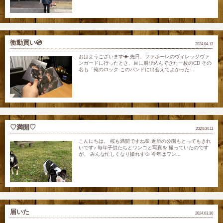
衝動買い💿
2024.04.12
おはようございます☀ 先日、ファボーレのヴィレッジヴァ
ンガードに行ったとき、目に飛び込んできた一枚のCD その
名も「俺のロック-このバンドに出会えてよかった-...
♡満開♡
2024.04.11
こんにちは。 桜も満開ですね🌸 近所の公園もとってもきれ
いです♪ 毎年子供たちとワンコと写真を 撮っていたのです
が、 みんな忙しくなり撮れず💦 今年はワン...
届いた
2024.03.30