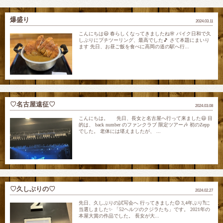
爆盛り
2024.03.11
こんにちは😃 春らしくなってきましたね🌸 バイク日和で久
しぶりにプチツーリング、最高でした🎵 さて本題にまいり
ます 先日、お昼ご飯を食べに高岡の道の駅へ行...
♡名古屋遠征♡
2024.03.08
こんにちは。 先日、長女と名古屋へ行って来ました😃 目
的は、 back number のファンクラブ 限定ツアー🎶 初のZepp
でした。 老体には堪えましたが、 ...
♡久しぶりの♡
2024.02.27
先日、久しぶりの試写会へ 行ってきました😊 3,4年ぶり⁈に
当選しました✨ 「52ヘルツのクジラたち」です。 2021年の
本屋大賞の作品でした。 長女が大...