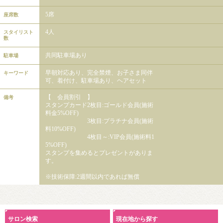
5席
座席数
4人
スタイリスト
数
共同駐車場あり
駐車場
早朝対応あり、完全禁煙、お子さま同伴
キーワード
可、着付け、駐車場あり、ヘアセット
【 会員割引 】
備考
スタンプカード2枚目:ゴールド会員(施術
料金5%OFF)
3枚目:プラチナ会員(施術
料10%OFF)
4枚目～:VIP会員(施術料1
5%OFF)
スタンプを集めるとプレゼントがありま
す。
※技術保障:2週間以内であれば無償
サロン検索
現在地から探す