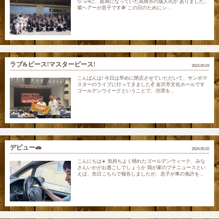
💦 5/4に、延期になっていた高岡市の成人式が ありました。
紫ヘアーが息子です🍇 この日のためにシ...
ラブ&ピース!マスターピース!
2024.05.03
こんばんは! 今日は早めに閉店させていただいて、サンボマ
スターのライブに行ってきました✌️ 金沢市文化ホールです
ゴールデンウイークということで、渋滞を...
デビュー🚗
2024.05.02
こんにちは☀️ 気持ちよく晴れたゴールデンウィーク、みな
さんいかがお過ごしでしょうか 我が家のプチニュースとい
えば、先日こちらで報告しましたが、息子が車の免許を...