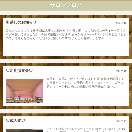
サロンブログ
引越しのお知らせ
2024.05.14
みなさんこんにちは😃 今日は大事なお知らせです 長い間、こちらのビューティーヘアでブ
ログを書いてきましたが、今回で最後となります 次回からはfacebookページのみとなります
ので、そちらをごらんいただけると嬉しいです😊 よろしくお願いします🙇
♡定期演奏会♡
2024.05.12
本日もご来店ありがとうございました😊 来週は土曜日まで
の営業となります。 ご予約お待ちしてます♪ さて、ゴール
デンウィーク中に 長女の高校の定期演奏会が あり...
♡成人式♡
2024.05.10
こんにちは😃 ゴールデンウィークも 終わっちゃいましたね