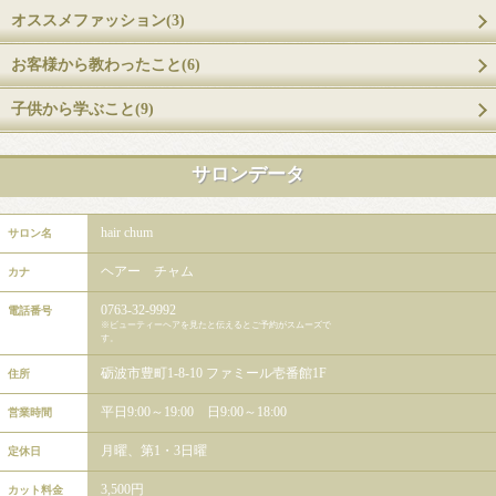
オススメファッション(3)
お客様から教わったこと(6)
子供から学ぶこと(9)
サロンデータ
hair chum
サロン名
ヘアー チャム
カナ
0763-32-9992
電話番号
※ビューティーヘアを見たと伝えるとご予約がスムーズで
す。
砺波市豊町1-8-10 ファミール壱番館1F
住所
平日9:00～19:00 日9:00～18:00
営業時間
月曜、第1・3日曜
定休日
3,500円
カット料金