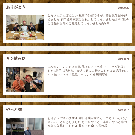
ありがとう
2024.04.23
みなさんこんばんは🌙 私事で恐縮ですが、昨日誕生日を迎
えました 例年通り家族にお祝いしてもらいましたよ🥂 (息子
には先日お酒をご馳走してもらいました😁) リ...
サシ飲み🍺
2024.04.21
みなさんこんにちは☀️ 昨日はちょっと嬉しいことがありま
した! 息子に誘われて金沢に飲みに行きましたよ♫ 息子のバ
イト先でもある「風風」っていう🏮居酒屋🏮...
やっと😭
2024.04.16
おはようございます☀ 昨日は我が家にとってちょっとだけ
🤏いいことがありました 息子がやっと…本当にやっと車の
免許を取得しました🚙 長かった😭 お疲れ様...