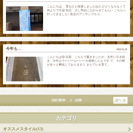
こんにちは。 雪もひと段落しましたね⛄️ ひどくならなくて
何よりです🥶 先日、少し早めに上がらせてもらい こちらへ
行ってきました♪ 長女のアンサンブルコ...
今年も…
2024.01.26
こんにちは😃 以前、こちらで書きましたが、去年に引き続
き、今年もウーパールーパーが産卵したんです で、その卵
が次々と孵化しております🥚 またアレを育て...
2087件中 1 - 20件
カテゴリ
オススメスタイル(13)