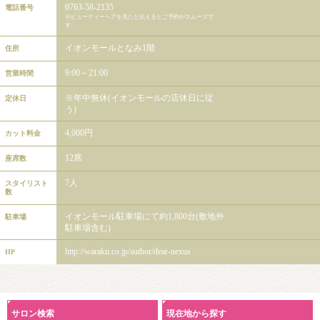
0763-58-2135
電話番号
※ビューティーヘアを見たと伝えるとご予約がスムーズで
す。
イオンモールとなみ1階
住所
9:00～21:00
営業時間
※年中無休(イオンモールの店休日に従
定休日
う)
4,000円
カット料金
12席
座席数
7人
スタイリスト
数
イオンモール駐車場にて約1,800台(敷地外
駐車場
駐車場含む)
http://waraku.co.jp/author/dear-nexus
HP
サロン検索
現在地から探す