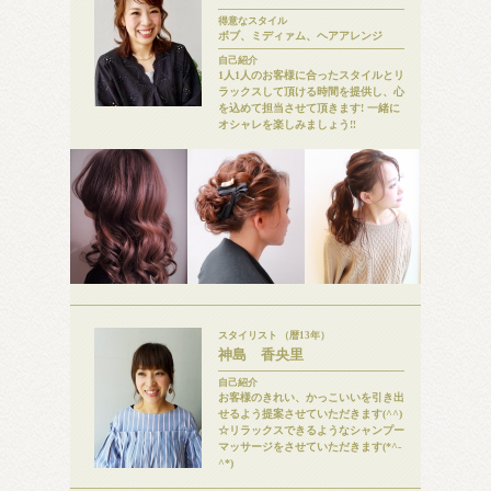
得意なスタイル
ボブ、ミディァム、ヘアアレンジ
自己紹介
1人1人のお客様に合ったスタイルとリ
ラックスして頂ける時間を提供し、心
を込めて担当させて頂きます! 一緒に
オシャレを楽しみましょう‼
スタイリスト （暦13年）
神島 香央里
自己紹介
お客様のきれい、かっこいいを引き出
せるよう提案させていただきます(^^)
☆リラックスできるようなシャンプー
マッサージをさせていただきます(*^-
^*)