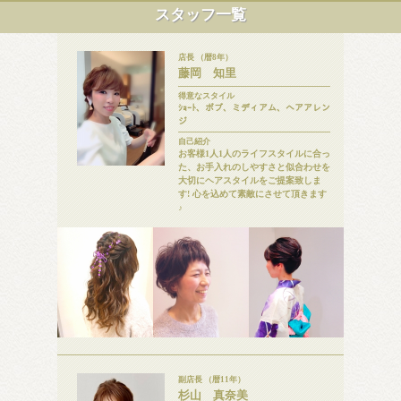
スタッフ一覧
店長 （暦8年）
藤岡 知里
得意なスタイル
ｼｮｰﾄ、ボブ、ミディアム、ヘアアレン
ジ
自己紹介
お客様1人1人のライフスタイルに合っ
た、お手入れのしやすさと似合わせを
大切にヘアスタイルをご提案致しま
す! 心を込めて素敵にさせて頂きます
♪
副店長 （暦11年）
杉山 真奈美