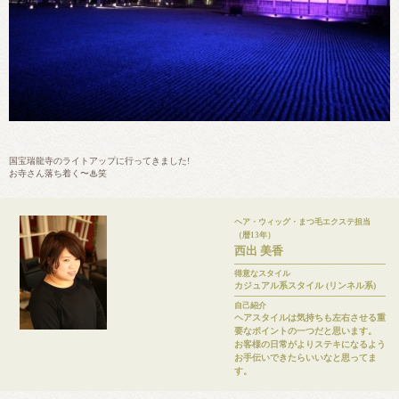
国宝瑞龍寺のライトアップに行ってきました!
お寺さん落ち着く〜♨︎笑
ヘア・ウィッグ・まつ毛エクステ担当
（暦13年）
西出 美香
得意なスタイル
カジュアル系スタイル (リンネル系)
自己紹介
ヘアスタイルは気持ちも左右させる重
要なポイントの一つだと思います。
お客様の日常がよりステキになるよう
お手伝いできたらいいなと思ってま
す。