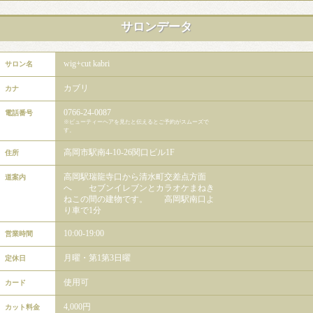
サロンデータ
wig+cut kabri
サロン名
カブリ
カナ
0766-24-0087
電話番号
※ビューティーヘアを見たと伝えるとご予約がスムーズで
す。
高岡市駅南4-10-26関口ビル1F
住所
高岡駅瑞龍寺口から清水町交差点方面
道案内
へ セブンイレブンとカラオケまねき
ねこの間の建物です。 高岡駅南口よ
り車で1分
10:00-19:00
営業時間
月曜・第1第3日曜
定休日
使用可
カード
4,000円
カット料金