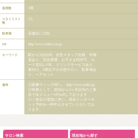
3席
座席数
3人
スタイリスト
数
店舗左に10台
駐車場
http://www.kabri-cut.jp
HP
駅から5分以内、女性スタッフ在籍、半個
キーワード
室あり、完全禁煙、お子さま同伴可、カ
ード支払いOK、ドリンクサービスあり、
着付け、4席以下の小型サロン、駐車場あ
り、ヘアセット
◎医療ウィッグHP→ http://www.kabri.jp
備考
◎特典として、前回から2ヶ月以内のご来
店で全メニュー10%offしております。
◎ご来店の増加に伴い、現在インターネ
ット予約を一時中止させていただいてお
ります。
サロン検索
現在地から探す