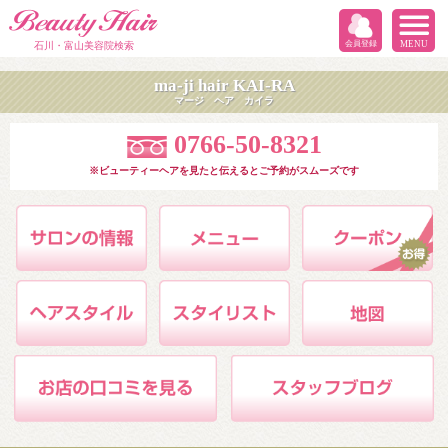
会員登録
MENU
石川・富山美容院検索
ma-ji hair KAI-RA
マージ ヘア カイラ
0766-50-8321
※ビューティーヘアを見たと伝えるとご予約がスムーズです