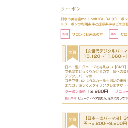
クーポン
射水市美容室ma-ji hair KAI-RAのクーポ
※クーポンの利用条件と提示条件などの詳
サロンに初来店の方
サロ
【次世代デジタルパーマ】
15,120→11,660～
日本一髪にダメージを与えない【GMT
で低温でじっくりかけるので、髪への負
デジタルパーマ!!!
コテで巻いたようなカールも思いのまま!
まだコテ使ってスタイリングしますか･･･
12,960円
クーポン価格
メニュ
提示条件
ビューティヘア見た!と元気に発して下
【日本一のパーマ液】GMT
円→8,200～9,200円