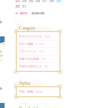
23
24
25
26
27
28
29
30
31
前の月
2026/08
オススメスタイル
（12）
サロン情報
（110）
ル
プライベート
（71）
っき
仕事での出来事
（7）
リ
子供から学ぶこと
（2）
戸田 泰喜
（202）