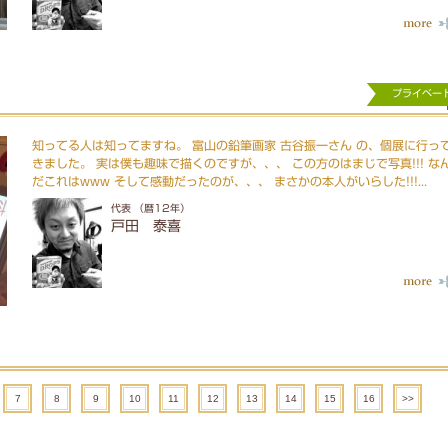
プライベー
知ってる人は知ってますね。 富山の鉛筆画家 古谷振一さん の、個展に行っ
きました。 実は僕も趣味で描くのですが、、、 この方のはまじで写真!!! な
だこれはwww そして感動だったのが、、、 まさかの本人がいらした!!!...
代表 （暦12年）
戸田 泰喜
7
8
9
10
11
12
13
14
15
16
>>