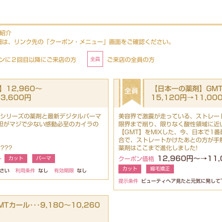
ン紹介
細は、リンク先の「クーポン・メニュー」画面をご確認ください。
ンに２回目以降にご来店の方
ご来店の全員の方
12,960～
【日本一の薬剤】GMTス
13,600円
15,120円→11,00
】シリーズの薬剤と最新デジタルパーマ
美容界で激震が走っている、ストレー
担がマジで少ない感動必至のカイラの
限界まで削り、限りなく酸性領域に近
【GMT】をMIXした、今、日本で1
合で、ストレートかけたあとの方が手
???
薬剤はここまで進化しました!
12,960円～→11
ー
カット
パーマ
クーポン価格
カット
縮毛矯正
さい
利用条件
なし
有効期限
なし
提示条件
ビューティヘア見たと元気に発して
カール･･･9,180～10,260