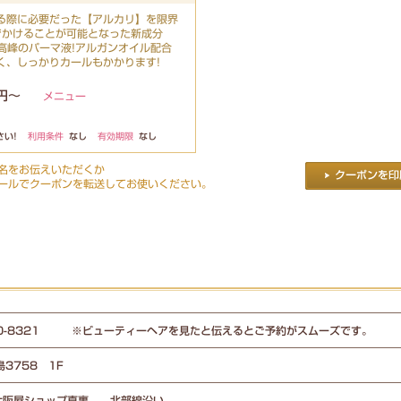
る際に必要だった【アルカリ】を限界
でかけることが可能となった新成分
最高峰のパーマ液!アルガンオイル配合
く、しっかりカールもかかります!
0円～
メニュー
い!
利用条件
なし
有効期限
なし
名をお伝えいただくか
ールでクーポンを転送してお使いください。
-50-8321 ※ビューティーヘアを見たと伝えるとご予約がスムーズです。
3758 1F
大阪屋ショップ真裏 北部線沿い