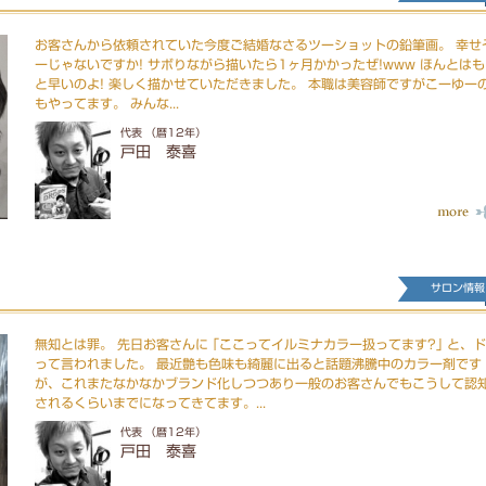
お客さんから依頼されていた今度ご結婚なさるツーショットの鉛筆画。 幸せ
ーじゃないですか! サボりながら描いたら1ヶ月かかったぜ!www ほんとは
と早いのよ! 楽しく描かせていただきました。 本職は美容師ですがこーゆー
もやってます。 みんな...
代表 （暦12年）
戸田 泰喜
サロン情報
無知とは罪。 先日お客さんに ｢ここってイルミナカラー扱ってます?｣ と、
って言われました。 最近艶も色味も綺麗に出ると話題沸騰中のカラー剤です
が、これまたなかなかブランド化しつつあり一般のお客さんでもこうして認
されるくらいまでになってきてます。...
代表 （暦12年）
戸田 泰喜