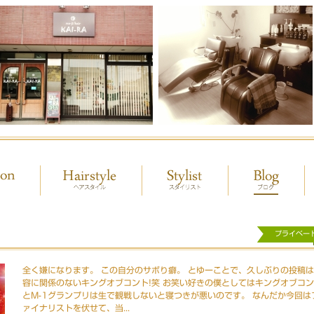
プライベー
全く嫌になります。 この自分のサボり癖。 とゆーことで、久しぶりの投稿
容に関係のないキングオブコント!笑 お笑い好きの僕としてはキングオブコ
とM-1グランプリは生で観戦しないと寝つきが悪いのです。 なんだか今回は
ァイナリストを伏せて、当...