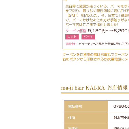
美容界で激震が走っている、パーマをす
まで削り、限りなく酸性領域に近いPH
【GMT】をMIXした、今、日本で1番
で、パーマかけたあとの方が手触りがよ
パーマ液はここまで進化しました!
9,180円～→8,20
クーポン価格
カット
パーマ
提示条件
ビューティヘア見たと元気に発して下さ
クーポンをご利用の際はお電話でクーポン
右のボタンから印刷されるか携帯電話にメ
ma-ji hair KAI-RA お店情報
電話番号
0766
住所
射水市小島
道案内
旧8沿い