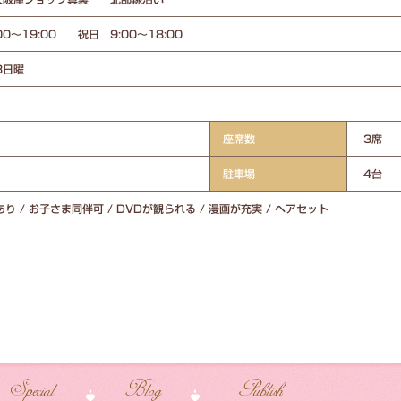
00～19:00 祝日 9:00～18:00
3日曜
座席数
3席
駐車場
4台
り / お子さま同伴可 / DVDが観られる / 漫画が充実 / ヘアセット