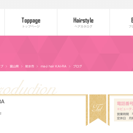
トップページ
ヘアカタログ
ブ
ップ
富山県
射水市
ma-ji hair KAI-RA
ブログ
RA
電話番
※ビューテ
F
営業時間 平
定休日 月