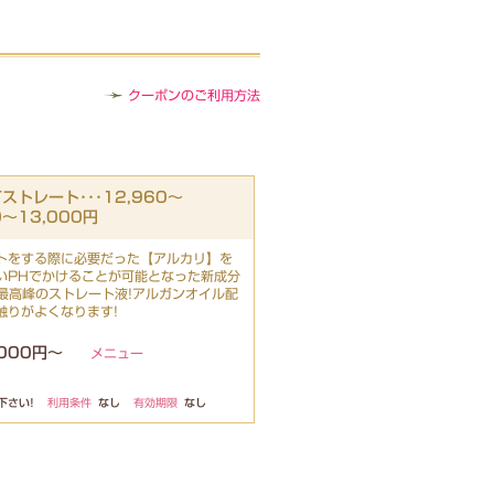
クーポンのご利用方法
トレート･･･12,960～
0～13,000円
トをする際に必要だった【アルカリ】を
いPHでかけることが可能となった新成分
番最高峰のストレート液!アルガンオイル配
触りがよくなります!
,000円～
メニュー
下さい!
利用条件
なし
有効期限
なし