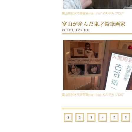
富山県射水市美容室ma-ji hair KAI-RA ブログ
富山が産んだ鬼才鉛筆画家
2018.03.27 TUE
富山県射水市美容室ma-ji hair KAI-RA ブログ
1
2
3
4
5
6