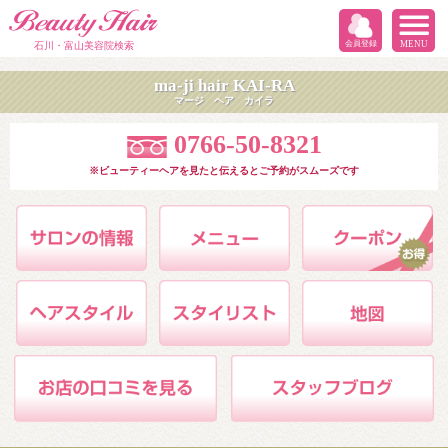
会員登録
MENU
石川・富山美容院検索
ma-ji hair KAI-RA
マージ ヘア カイラ
0766-50-8321
※ビューティーヘアを見たと伝えるとご予約がスムーズです