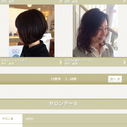
村田 絵里
村田 絵里
まあるいショートボブ
お手入れ楽チンパーマ♡
村田 絵里
村田 絵里
15件中 1 - 10件
サロンデータ
pulito
サロン名