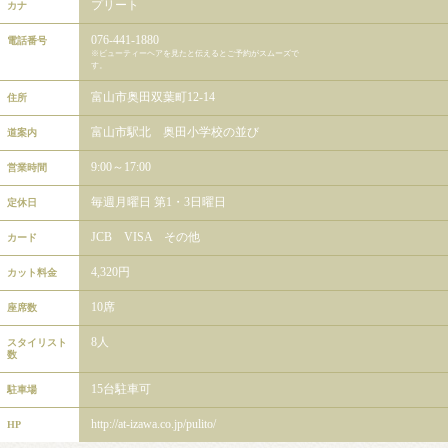
プリート
カナ
076-441-1880
電話番号
※ビューティーヘアを見たと伝えるとご予約がスムーズで
す。
富山市奥田双葉町12-14
住所
富山市駅北 奥田小学校の並び
道案内
9:00～17:00
営業時間
毎週月曜日 第1・3日曜日
定休日
JCB VISA その他
カード
4,320円
カット料金
10席
座席数
8人
スタイリスト
数
15台駐車可
駐車場
http://at-izawa.co.jp/pulito/
HP