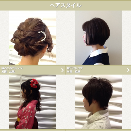
ヘアスタイル
編みこみアレンジ
前下がりボブ
村田 絵里
村田 絵里