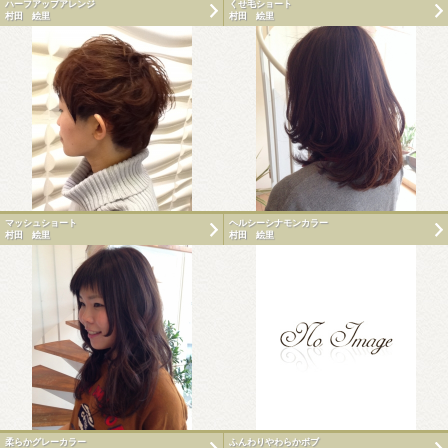
ハーフアップアレンジ
くせ毛ショート
村田 絵里
村田 絵里
マッシュショート
ヘルシーシナモンカラー
村田 絵里
村田 絵里
柔らかグレーカラー
ふんわりやわらかボブ