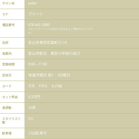
pulito
サロン名
プリート
カナ
076-441-1880
電話番号
※ビューティーヘアを見たと伝えるとご予約がスムーズで
す。
富山市奥田双葉町12-14
住所
富山市駅北 奥田小学校の並び
道案内
9:00～17:00
営業時間
毎週月曜日 第1・3日曜日
定休日
JCB VISA その他
カード
4,320円
カット料金
10席
座席数
8人
スタイリスト
数
15台駐車可
駐車場