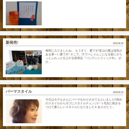
新発売!
2016.06.16
梅雨に入りましたね。 もうすぐ、夏です!富山の夏は湿気が
ある暑～い夏です! そこで、汗でぺしゃんこになる髪にさら
っとふわっと仕上がる新商品『バンデンシフィックｵﾑ』 ぜ
ひ...
パーマスタイル
2016.06.15
今日はモデルさんにパーマをかけさせてもらいました❗️ 軽め
のスタイルからボブにスタイルチェンジ(^ ^) 毛先に動きを
つけて夏らしいスタイルになりました✳︎ ありがとう...