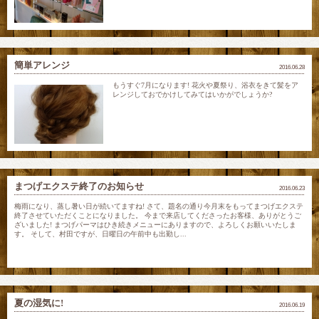
簡単アレンジ
2016.06.28
もうすぐ7月になります! 花火や夏祭り、浴衣をきて髪をア
レンジしておでかけしてみてはいかがでしょうか?
まつげエクステ終了のお知らせ
2016.06.23
梅雨になり、蒸し暑い日が続いてますね! さて、題名の通り今月末をもってまつげエクステ
終了させていただくことになりました。 今まで来店してくださったお客様、ありがとうご
ざいました! まつげパーマはひき続きメニューにありますので、よろしくお願いいたしま
す。 そして、村田ですが、日曜日の午前中も出勤し...
夏の湿気に!
2016.06.19