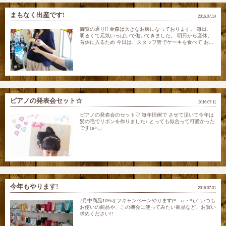
まもなく出産です!
2016.07.14
御覧の通り!! 金森は大きなお腹になっております。 毎日、
明るくて元気いっばいで働いてきました。 明日から産休、
育休に入るため 今日は、スタッフ皆でケーキを食べて お...
ピアノの発表会セット☆
2016.07.11
ピアノの発表会のセット♡ 毎年恒例で させて頂いて今年は
髪の毛でリボンを作りました♪ とっても似合って可愛かった
です(๑>◡
今年もやります!
2016.07.01
7月中商品10%オフキャンペーンやります(*ゝω・*)ノ いつも
お使いの商品や、この機会に使ってみたい商品など、お買い
求めください!!