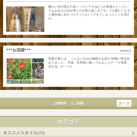
暖かい日が増え行楽シーズンですね(^^) お客様から いろい
ろなお出かけ話を聞くのが私の楽しみです♪ でも暖かくなる
と紫外線に気をつけてください‼︎できてしまったシミを消す
の...
***お花畑***
2016.05.14
実家の畑には、 こんなに沢山の種類のお花が 綺麗に咲き始
めてました。 早速、松野家に飾ってみました(*^_^*) 毎度、
自己流～(*^￢^*)
239件中 1 - 20件
カテゴリ
オススメスタイル(23)