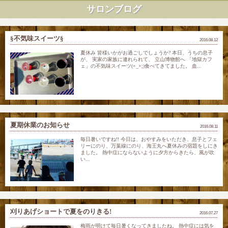
サロンブログ
§不気味スイーツ§
2016.08.12
夏休み 皆様いかがお過ごしでしょうか? 本日、うちの息子
が、 実家の家族に連れられて、 立山博物館へ 「地獄カフ
ェ」の不気味スイーツ(×_×;)食べてきてました。 血...
夏期休業のお知らせ
2016.08.11
毎日暑いですね!! 今日は、おやすみをいただき、息子とフェ
リーにのり、万葉線にのり、海王丸へ夏休みの宿題をしにき
ました。 熱中症にならないように夕方からきたら、風が吹
い...
刈りあげショートで夏をのりきる!
2016.07.27
梅雨が明けて毎日暑くなってきましたね。 熱中症には気を