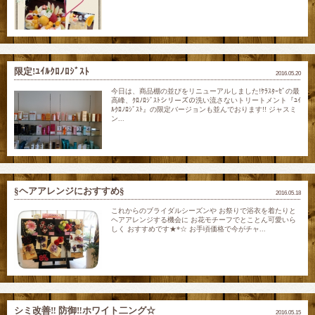
限定!ﾕｲﾙｸﾛﾉﾛｼﾞｽﾄ
2016.05.20
今日は、商品棚の並びをリニューアルしました!ｹﾗｽﾀｰｾﾞの最
高峰、ｸﾛﾉﾛｼﾞｽﾄシリーズの洗い流さないトリートメント『ﾕｲ
ﾙｸﾛﾉﾛｼﾞｽﾄ』の限定バージョンも並んでおります!! ジャスミ
ン...
§ヘアアレンジにおすすめ§
2016.05.18
これからのブライダルシーズンや お祭りで浴衣を着たりと
ヘアアレンジする機会に お花モチーフでとことん可愛いら
しく おすすめです★*☆ お手頃価格で今がチャ...
シミ改善‼︎ 防御‼︎ホワイト二ング☆
2016.05.15