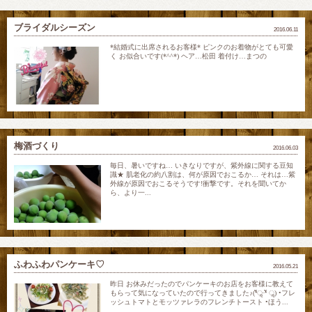
ブライダルシーズン
2016.06.11
*結婚式に出席されるお客様* ピンクのお着物がとても可愛
く お似合いです(*^^*) ヘア…松田 着付け…まつの
梅酒づくり
2016.06.03
毎日、暑いですね… いきなりですが、紫外線に関する豆知
識★ 肌老化の約八割は、何が原因でおこるか… それは…紫
外線が原因でおこるそうです!衝撃です。それを聞いてか
ら、より一...
ふわふわパンケーキ♡
2016.05.21
昨日 お休みだったのでパンケーキのお店をお客様に教えて
もらって気になっていたので行ってきました♪(❛ัॢᵕ❛ั ॢ) •フレ
ッシュトマトとモッツァレラのフレンチトースト •ほう...