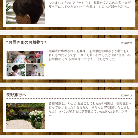
つけましょうね! プリートでは、毎日たくさんのお客さまが
夏ヘアにしていきます(^-^) 今回は、もみあげ部分を刈り...
*お母さまのお着物で*
2016.07.23
結婚式に出席されるお客様。 お着物はお母さまが着ておら
れたものだそうです。 今日も暑い日でしたが 淡い色合いの
お着物が とてもお似合いで また、涼しげでした。 ...
長野旅行へ
2016.07.19
皆様!連休は、いかがお過ごしでしたか? 村田は、長野旅行へ
行って参りました!! もちろん、きちんとUV対策いたしまし
たよ(ゝω・) お客さまに以前教えていただいたホテルグリ
ー...