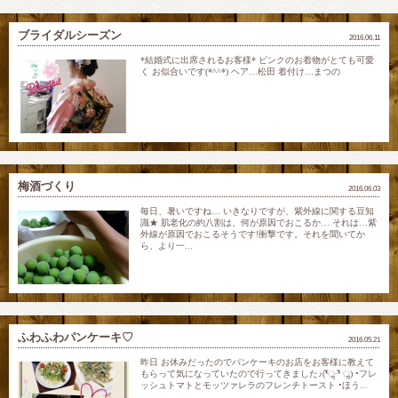
ブライダルシーズン
2016.06.11
*結婚式に出席されるお客様* ピンクのお着物がとても可愛
く お似合いです(*^^*) ヘア…松田 着付け…まつの
梅酒づくり
2016.06.03
毎日、暑いですね… いきなりですが、紫外線に関する豆知
識★ 肌老化の約八割は、何が原因でおこるか… それは…紫
外線が原因でおこるそうです!衝撃です。それを聞いてか
ら、より一...
ふわふわパンケーキ♡
2016.05.21
昨日 お休みだったのでパンケーキのお店をお客様に教えて
もらって気になっていたので行ってきました♪(❛ัॢᵕ❛ั ॢ) •フレ
ッシュトマトとモッツァレラのフレンチトースト •ほう...