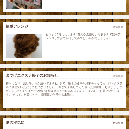
簡単アレンジ
2016.06.28
もうすぐ7月になります! 花火や夏祭り、浴衣をきて髪をア
レンジしておでかけしてみてはいかがでしょうか?
まつげエクステ終了のお知らせ
2016.06.23
梅雨になり、蒸し暑い日が続いてますね! さて、題名の通り今月末をもってまつげエクステ
終了させていただくことになりました。 今まで来店してくださったお客様、ありがとうご
ざいました! まつげパーマはひき続きメニューにありますので、よろしくお願いいたしま
す。 そして、村田ですが、日曜日の午前中も出勤し...
夏の湿気に!
2016.06.19