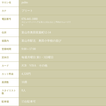
pulito
サロン名
プリート
カナ
076-441-1880
電話番号
※ビューティーヘアを見たと伝えるとご予約がスムーズで
す。
富山市奥田双葉町12-14
住所
富山市駅北 奥田小学校の並び
道案内
9:00～17:00
営業時間
毎週月曜日 第1・3日曜日
定休日
JCB VISA その他
カード
4,320円
カット料金
10席
座席数
8人
スタイリスト
数
15台駐車可
駐車場