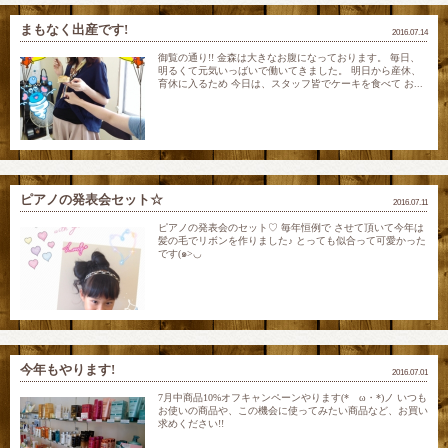
まもなく出産です!
2016.07.14
御覧の通り!! 金森は大きなお腹になっております。 毎日、
明るくて元気いっばいで働いてきました。 明日から産休、
育休に入るため 今日は、スタッフ皆でケーキを食べて お...
ピアノの発表会セット☆
2016.07.11
ピアノの発表会のセット♡ 毎年恒例で させて頂いて今年は
髪の毛でリボンを作りました♪ とっても似合って可愛かった
です(๑>◡
今年もやります!
2016.07.01
7月中商品10%オフキャンペーンやります(*ゝω・*)ノ いつも
お使いの商品や、この機会に使ってみたい商品など、お買い
求めください!!