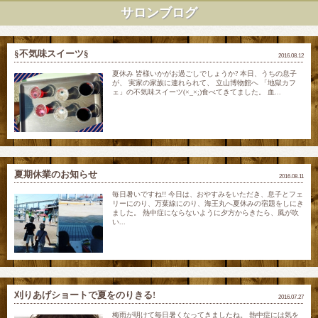
サロンブログ
§不気味スイーツ§
2016.08.12
夏休み 皆様いかがお過ごしでしょうか? 本日、うちの息子
が、 実家の家族に連れられて、 立山博物館へ 「地獄カフ
ェ」の不気味スイーツ(×_×;)食べてきてました。 血...
夏期休業のお知らせ
2016.08.11
毎日暑いですね!! 今日は、おやすみをいただき、息子とフェ
リーにのり、万葉線にのり、海王丸へ夏休みの宿題をしにき
ました。 熱中症にならないように夕方からきたら、風が吹
い...
刈りあげショートで夏をのりきる!
2016.07.27
梅雨が明けて毎日暑くなってきましたね。 熱中症には気を