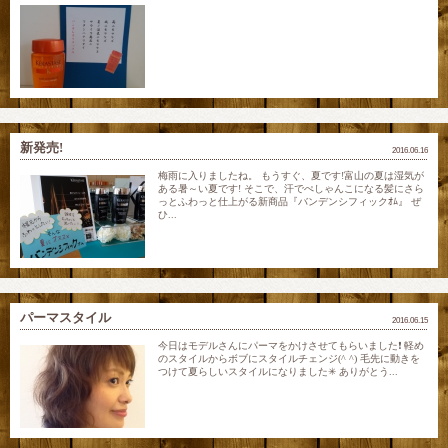
新発売!
2016.06.16
梅雨に入りましたね。 もうすぐ、夏です!富山の夏は湿気が
ある暑～い夏です! そこで、汗でぺしゃんこになる髪にさら
っとふわっと仕上がる新商品『バンデンシフィックｵﾑ』 ぜ
ひ...
パーマスタイル
2016.06.15
今日はモデルさんにパーマをかけさせてもらいました❗️ 軽め
のスタイルからボブにスタイルチェンジ(^ ^) 毛先に動きを
つけて夏らしいスタイルになりました✳︎ ありがとう...