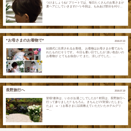
つけましょうね! プリートでは、毎日たくさんのお客さまが
夏ヘアにしていきます(^-^) 今回は、もみあげ部分を刈り...
*お母さまのお着物で*
2016.07.23
結婚式に出席されるお客様。 お着物はお母さまが着ておら
れたものだそうです。 今日も暑い日でしたが 淡い色合いの
お着物が とてもお似合いで また、涼しげでした。 ...
長野旅行へ
2016.07.19
皆様!連休は、いかがお過ごしでしたか? 村田は、長野旅行へ
行って参りました!! もちろん、きちんとUV対策いたしまし
たよ(ゝω・) お客さまに以前教えていただいたホテルグリ
ー...