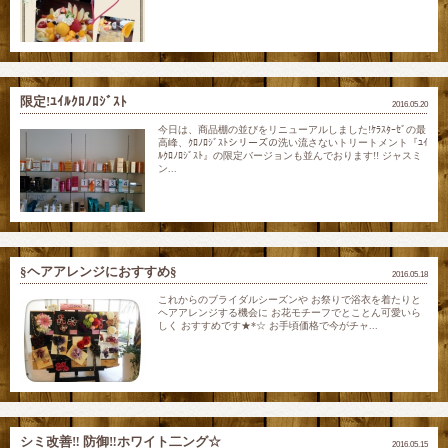
限定!ﾕｲﾙｸﾛﾉﾛｼﾞｽﾄ
2016.05.20
今日は、商品棚の並びをリニューアルしました!ｹﾗｽﾀｰｾﾞの最
高峰、ｸﾛﾉﾛｼﾞｽﾄシリーズの洗い流さないトリートメント『ﾕｲ
ﾙｸﾛﾉﾛｼﾞｽﾄ』の限定バージョンも並んでおります!! ジャスミ
ン...
§ヘアアレンジにおすすめ§
2016.05.18
これからのブライダルシーズンや お祭りで浴衣を着たりと
ヘアアレンジする機会に お花モチーフでとことん可愛いら
しく おすすめです★*☆ お手頃価格で今がチャ...
シミ改善‼︎ 防御‼︎ホワイト二ング☆
2016.05.15