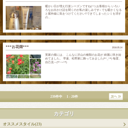
暖かい日が増え行楽シーズンですね(^^) お客様から いろい
ろなお出かけ話を聞くのが私の楽しみです♪ でも暖かくなる
と紫外線に気をつけてください‼︎できてしまったシミを消す
の...
***お花畑***
2016.05.14
実家の畑には、 こんなに沢山の種類のお花が 綺麗に咲き始
めてました。 早速、松野家に飾ってみました(*^_^*) 毎度、
自己流～(*^￢^*)
239件中 1 - 20件
カテゴリ
オススメスタイル(23)