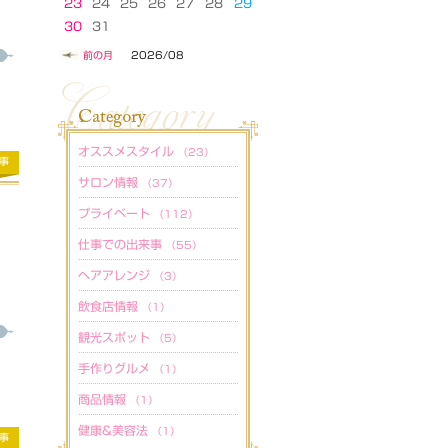
23
24
25
26
27
28
29
30
31
前の月
2026/08
オススメスタイル
（23）
事
サロン情報
（37）
プライベート
（112）
仕事での出来事
（55）
ヘアアレンジ
（3）
飲食店情報
（1）
観光スポット
（5）
手作りグルメ
（1）
商品情報
（1）
健康&美容法
（1）
事