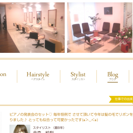
仕事での出来
ピアノの発表会のセット♡ 毎年恒例で させて頂いて今年は髪の毛でリボン
りました♪ とっても似合って可愛かったです(๑>◡<๑)
スタイリスト （暦8年）