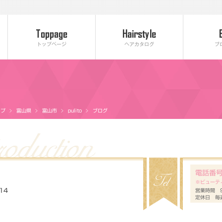
トップページ
ヘアカタログ
ブ
ップ
富山県
富山市
pulito
ブログ
電話番
※ビューテ
14
営業時間 9
定休日 毎