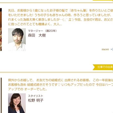
先日、お客様から1歳になったお子様の髪で『赤ちゃん筆』を作りたいとご
をいただきました! うちの子らも赤ちゃんの時、作ろうと思っていましたが
れまくった為敢え無く断念しましたが…( ;´Д`) 今回、主役のY君は、お父
に抱っこされてとても機嫌よく、大人...
マネージャー （暦20年）
森田 大樹
仕事での出来
県外からお越しで、 お友だちの結婚式に 出席されるお客様。 この一年前後
お客様も含め 結婚式続きだそうです♡ いつもアップだったので 今日はハー
アップでの オーダーでした。
スタイリスト
松野 明子