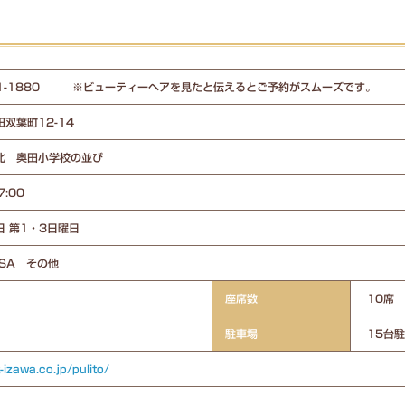
441-1880 ※ビューティーヘアを見たと伝えるとご予約がスムーズです。
双葉町12-14
北 奥田小学校の並び
7:00
日 第1・3日曜日
ISA その他
座席数
10席
駐車場
15台
t-izawa.co.jp/pulito/