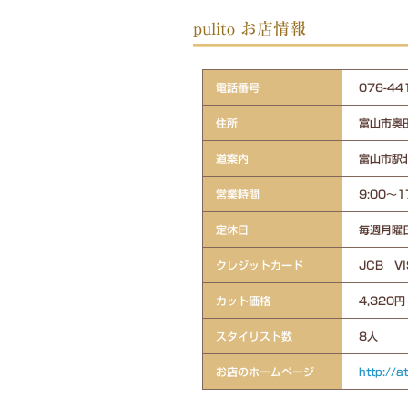
pulito お店情報
電話番号
076-
住所
富山市奥田
道案内
富山市駅
営業時間
9:00～1
定休日
毎週月曜
クレジットカード
JCB V
カット価格
4,320円
スタイリスト数
8人
お店のホームページ
http://a