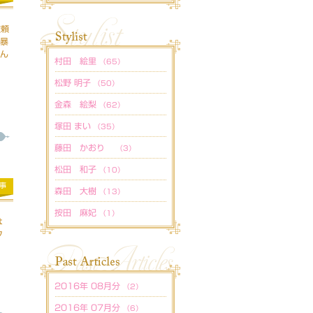
依頼
、暴
さん
村田 絵里
（65）
松野 明子
（50）
金森 絵梨
（62）
塚田 まい
（35）
藤田 かおり
（3）
松田 和子
（10）
事
森田 大樹
（13）
按田 麻妃
（1）
は
フ
2016年 08月分
（2）
2016年 07月分
（6）