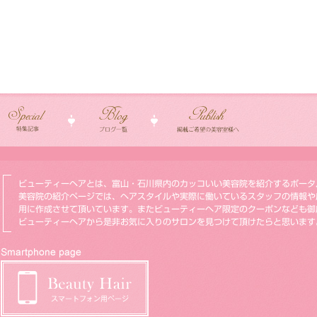
ビューティーヘアとは、富山・石川県内のカッコいい美容院を紹介するポータ
美容院の紹介ページでは、ヘアスタイルや実際に働いているスタッフの情報や
用に作成させて頂いています。またビューティーヘア限定のクーポンなども御
ビューティーヘアから是非お気に入りのサロンを見つけて頂けたらと思います