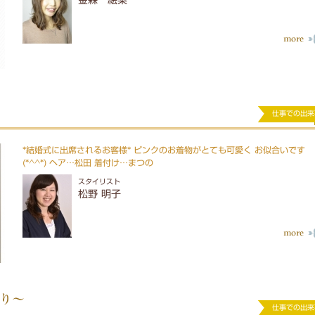
金森 絵梨
仕事での出来
*結婚式に出席されるお客様* ピンクのお着物がとても可愛く お似合いです
(*^^*) ヘア…松田 着付け…まつの
スタイリスト
松野 明子
作り〜
仕事での出来