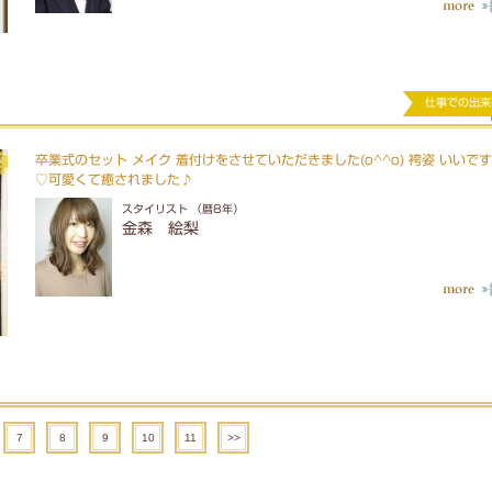
仕事での出来
卒業式のセット メイク 着付けをさせていただきました(o^^o) 袴姿 いいで
♡可愛くて癒されました♪
スタイリスト （暦8年）
金森 絵梨
7
8
9
10
11
>>