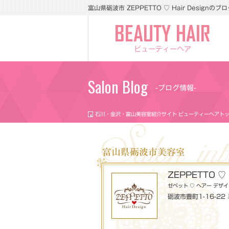
富山県砺波市 ZEPPETTO ♡ Hair Designのブログ
ビューティーヘア
Salon Blog
-ブログ情報-
石川・金沢・富山美容室紹介サイト ビューティーヘアト
富山県砺波市美容室
ZEPPETTO ♡ H
ゼペット ♡ ヘアー デザ
砺波市豊町1-16-22