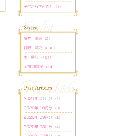
子供から学ぶこと
（1）
藤井 未央
（2）
谷野 洋史
（280）
南 雪乃
（151）
岡部 加奈子
（44）
2021年 01月分
（1）
2020年 10月分
（3）
2020年 09月分
（2）
2020年 08月分
（4）