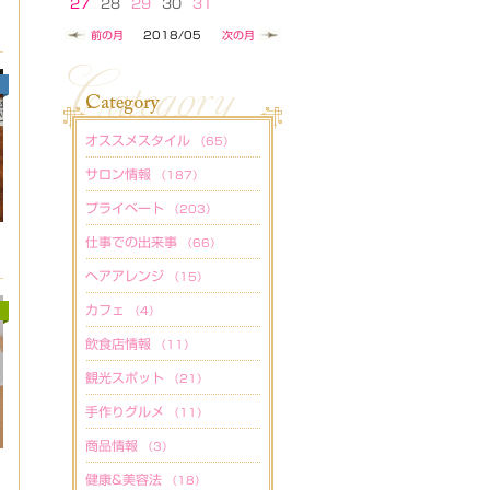
27
28
29
30
31
前の月
2018/05
次の月
オススメスタイル
（65）
サロン情報
（187）
プライベート
（203）
仕事での出来事
（66）
ヘアアレンジ
（15）
カフェ
（4）
飲食店情報
（11）
観光スポット
（21）
手作りグルメ
（11）
商品情報
（3）
健康&美容法
（18）