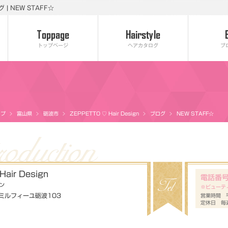
 | NEW STAFF☆
トップページ
ヘアカタログ
ブ
ップ
富山県
砺波市
ZEPPETTO ♡ Hair Design
ブログ
NEW STAFF☆
air Design
電話番
イン
※ビューテ
 ミルフィーユ砺波103
営業時間 平日
定休日 毎