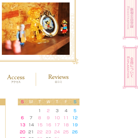
S
M
T
W
T
F
S
1
2
3
4
5
6
7
8
9
10
11
12
13
14
15
16
17
18
19
20
21
22
23
24
25
26