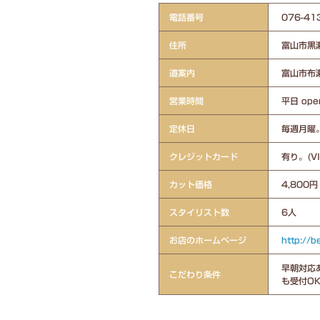
電話番号
076-
住所
富山市黒瀬
道案内
富山市布
営業時間
平日 ope
定休日
毎週月曜
クレジットカード
有り。(V
カット価格
4,800円
スタイリスト数
6人
お店のホームページ
http://b
早朝対応あ
こだわり条件
も受付OK