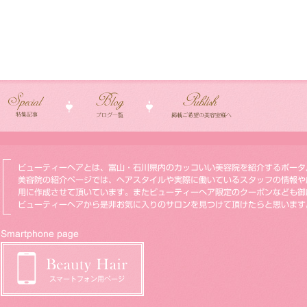
ビューティーヘアとは、富山・石川県内のカッコいい美容院を紹介するポータ
美容院の紹介ページでは、ヘアスタイルや実際に働いているスタッフの情報や
用に作成させて頂いています。またビューティーヘア限定のクーポンなども御
ビューティーヘアから是非お気に入りのサロンを見つけて頂けたらと思います