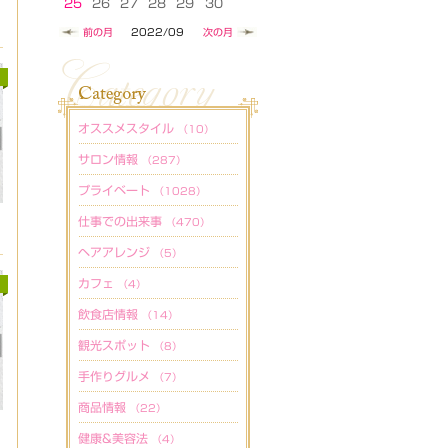
25
26
27
28
29
30
前の月
2022/09
次の月
オススメスタイル
（10）
サロン情報
（287）
プライベート
（1028）
仕事での出来事
（470）
ヘアアレンジ
（5）
カフェ
（4）
飲食店情報
（14）
観光スポット
（8）
手作りグルメ
（7）
商品情報
（22）
健康&美容法
（4）