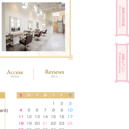
S
M
T
W
T
F
S
1
2
3
4
5
6
7
8
9
10
ant)
11
12
13
14
15
16
17
18
19
20
21
22
23
24