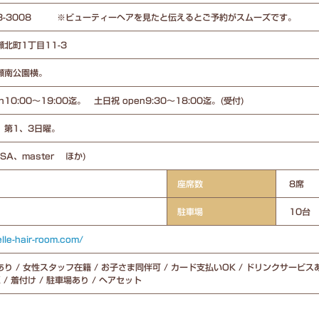
413-3008 ※ビューティーヘアを見たと伝えるとご予約がスムーズです。
北町1丁目11-3
瀬南公園横。
n10:00～19:00迄。 土日祝 open9:30～18:00迄。(受付)
。第1、3日曜。
ISA、master ほか)
座席数
8席
駐車場
10台
elle-hair-room.com/
り / 女性スタッフ在籍 / お子さま同伴可 / カード支払いOK / ドリンクサービスあ
 / 着付け / 駐車場あり / ヘアセット