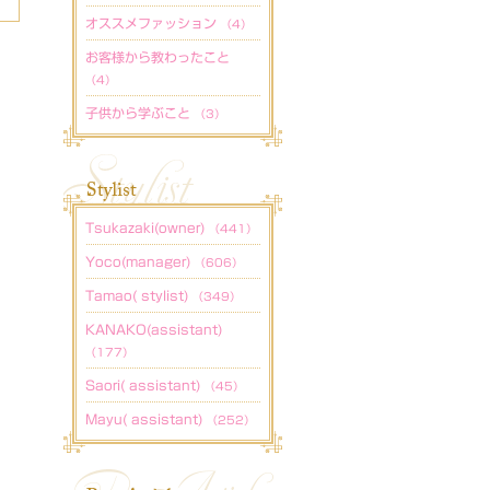
オススメファッション
（4）
お客様から教わったこと
（4）
子供から学ぶこと
（3）
Tsukazaki(owner)
（441）
Yoco(manager)
（606）
Tamao( stylist)
（349）
KANAKO(assistant)
（177）
Saori( assistant)
（45）
Mayu( assistant)
（252）