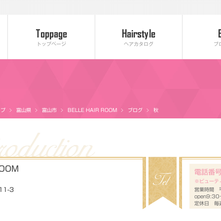
トップページ
ヘアカタログ
ブ
ップ
富山県
富山市
BELLE HAIR ROOM
ブログ
秋
ROOM
電話番
※ビューテ
1-3
営業時間 平
open9:3
定休日 毎