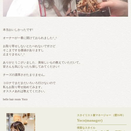
本当おいしかったです!
オーナーが一番に開けておられました^_^
お取り寄せしないとたべれないですけど
そこまでする価値がありますし
止まりません^_^
ありがとうございました、美味しいもの教えていただいて。
皆さんも気になったら探してみてください!
チーズの濃厚さがたまりません。
コロナでまだまだいろいろ行けないので
私もお取り寄せ始めてみます。
オススメあれば教えてください。
belle hair room Yoco
スタイリスト兼マネージャー （暦16年）
Yoco(manager)
得意なスタイル