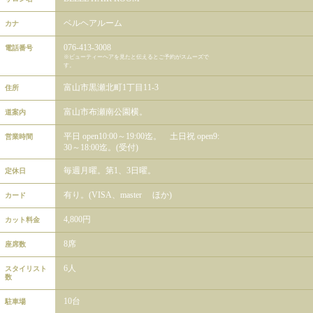
ベルヘアルーム
カナ
076-413-3008
電話番号
※ビューティーヘアを見たと伝えるとご予約がスムーズで
す。
富山市黒瀬北町1丁目11-3
住所
富山市布瀬南公園横。
道案内
平日 open10:00～19:00迄。 土日祝 open9:
営業時間
30～18:00迄。(受付)
毎週月曜。第1、3日曜。
定休日
有り。(VISA、master ほか)
カード
4,800円
カット料金
8席
座席数
6人
スタイリスト
数
10台
駐車場