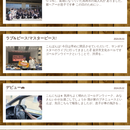
💦 5/4に、延期になっていた高岡市の成人式が ありました。
紫ヘアーが息子です🍇 この日のためにシ...
ラブ&ピース!マスターピース!
2024.05.03
こんばんは! 今日は早めに閉店させていただいて、サンボマ
スターのライブに行ってきました✌️ 金沢市文化ホールです
ゴールデンウイークということで、渋滞を...
デビュー🚗
2024.05.02
こんにちは☀️ 気持ちよく晴れたゴールデンウィーク、みな
さんいかがお過ごしでしょうか 我が家のプチニュースとい
えば、先日こちらで報告しましたが、息子が車の免許を...