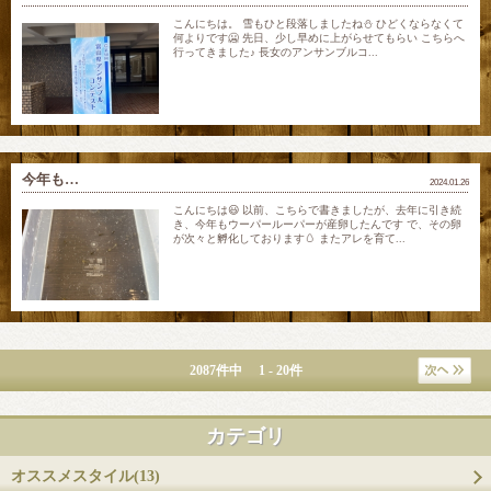
こんにちは。 雪もひと段落しましたね⛄️ ひどくならなくて
何よりです🥶 先日、少し早めに上がらせてもらい こちらへ
行ってきました♪ 長女のアンサンブルコ...
今年も…
2024.01.26
こんにちは😃 以前、こちらで書きましたが、去年に引き続
き、今年もウーパールーパーが産卵したんです で、その卵
が次々と孵化しております🥚 またアレを育て...
2087件中 1 - 20件
カテゴリ
オススメスタイル(13)