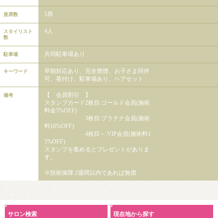
5席
座席数
4人
スタイリスト
数
共同駐車場あり
駐車場
早朝対応あり、完全禁煙、お子さま同伴
キーワード
可、着付け、駐車場あり、ヘアセット
【 会員割引 】
備考
スタンプカード2枚目:ゴールド会員(施術
料金5%OFF)
3枚目:プラチナ会員(施術
料10%OFF)
4枚目～:VIP会員(施術料1
5%OFF)
スタンプを集めるとプレゼントがありま
す。
※技術保障:2週間以内であれば無償
サロン検索
現在地から探す