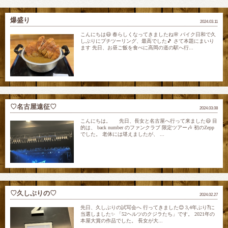
爆盛り
2024.03.11
こんにちは😃 春らしくなってきましたね🌸 バイク日和で久
しぶりにプチツーリング、最高でした🎵 さて本題にまいり
ます 先日、お昼ご飯を食べに高岡の道の駅へ行...
♡名古屋遠征♡
2024.03.08
こんにちは。 先日、長女と名古屋へ行って来ました😃 目
的は、 back number のファンクラブ 限定ツアー🎶 初のZepp
でした。 老体には堪えましたが、 ...
♡久しぶりの♡
2024.02.27
先日、久しぶりの試写会へ 行ってきました😊 3,4年ぶり⁈に
当選しました✨ 「52ヘルツのクジラたち」です。 2021年の
本屋大賞の作品でした。 長女が大...