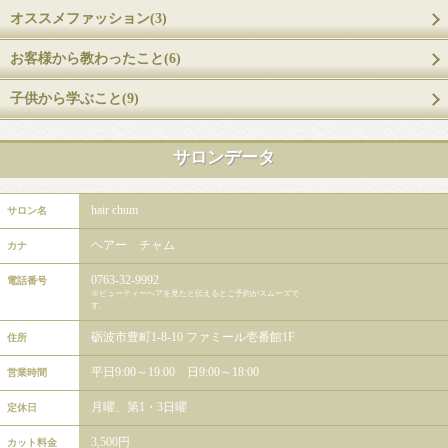
オススメファッション(3)
お客様から教わったこと(6)
子供から学ぶこと(9)
サロンデータ
hair chum
サロン名
ヘアー チャム
カナ
0763-32-9992
電話番号
※ビューティーヘアを見たと伝えるとご予約がスムーズで
す。
砺波市豊町1-8-10 ファミール壱番館1F
住所
平日9:00～19:00 日9:00～18:00
営業時間
月曜、第1・3日曜
定休日
3,500円
カット料金