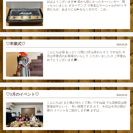
おはようございます☀ 前から欲しかったキーハンガー、買
っちゃいました ギターアンプ で有名なマーシャルのやつ 子
供たちが、あまりにも🔑をなくすので、これ...
♡卒業式♡
2024.03.29
こんにちは😃 あっという間に3月も終わりそう ですね💦 今
月は卒業式のお客様がいらして くださいました🎶 ご卒業お
めでとうございます🎓 ...
♡3月のイベント♡
2024.03.19
こんにちは! まだ風が冷たくて寒いですね🥶 でも花粉症は絶
賛発症中という、 辛い状態です🤧 さて、今日は今月の我が
家の イベントをご紹介します🎎 まずは...