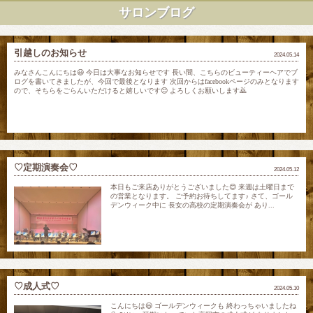
サロンブログ
引越しのお知らせ
2024.05.14
みなさんこんにちは😃 今日は大事なお知らせです 長い間、こちらのビューティーヘアでブ
ログを書いてきましたが、今回で最後となります 次回からはfacebookページのみとなります
ので、そちらをごらんいただけると嬉しいです😊 よろしくお願いします🙇
♡定期演奏会♡
2024.05.12
本日もご来店ありがとうございました😊 来週は土曜日まで
の営業となります。 ご予約お待ちしてます♪ さて、ゴール
デンウィーク中に 長女の高校の定期演奏会が あり...
♡成人式♡
2024.05.10
こんにちは😃 ゴールデンウィークも 終わっちゃいましたね