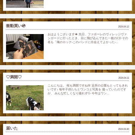
衝動買い💿
2024.04.12
おはようございます☀ 先日、ファボーレのヴィレッジヴァ
ンガードに行ったとき、目に飛び込んできた一枚のCD その
名も「俺のロック-このバンドに出会えてよかった-...
♡満開♡
2024.04.11
こんにちは。 桜も満開ですね🌸 近所の公園もとってもきれ
いです♪ 毎年子供たちとワンコと写真を 撮っていたのです
が、 みんな忙しくなり撮れず💦 今年はワン...
届いた
2024.03.30