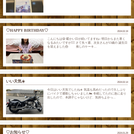
♡HAPPY BIRTHDAY♡
2024.02.19
こんにちは😃 暖かい日が続いてますね♪ 明日からまた寒く
なるみたいですが😮‍💨 さて先々週、次女さんが13歳の 誕生日
を迎えました🎂 推しのケーキ...
いい天気☀️
2024.02.14
今日はいい天気でしたね☀️ 気温も高めだったので久しぶり
にバイクで通勤しちゃいました🏍️ 冬眠してたのに急に走り
出したので、本調子じゃないけど、気持ちよかっ...
♡お知らせ♡
2024.01.29