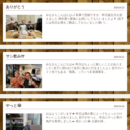
ありがとう
2024.04.23
みなさんこんばんは🌙 私事で恐縮ですが、昨日誕生日を迎
えました 例年通り家族にお祝いしてもらいましたよ🥂 (息子
には先日お酒をご馳走してもらいました😁) リ...
サシ飲み🍺
2024.04.21
みなさんこんにちは☀️ 昨日はちょっと嬉しいことがありま
した! 息子に誘われて金沢に飲みに行きましたよ♫ 息子のバ
イト先でもある「風風」っていう🏮居酒屋🏮...
やっと😭
2024.04.16
おはようございます☀ 昨日は我が家にとってちょっとだけ
🤏いいことがありました 息子がやっと…本当にやっと車の
免許を取得しました🚙 長かった😭 お疲れ様...